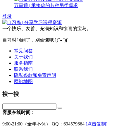
万事通 | 承接你的各种另类需求
登录
一个快乐、友善、充满知识和惊喜的宝岛。
自习时间到了，别偷懒哦 ƪ(˘⌣˘)ʃ
常见问答
关于我们
服务指南
联系我们
隐私条款和免责声明
网站地图
搜一搜
客服在线时间：
9:00-21:00（全年不休） QQ：694579664
[点击复制]