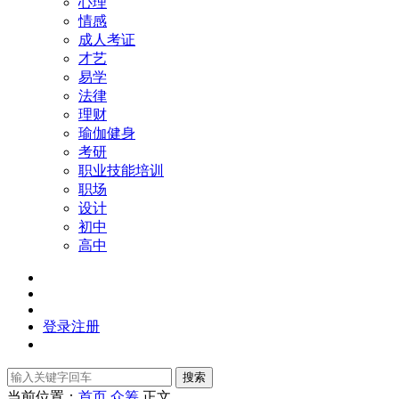
心理
情感
成人考证
才艺
易学
法律
理财
瑜伽健身
考研
职业技能培训
职场
设计
初中
高中
登录
注册
搜索
当前位置：
首页
众筹
正文