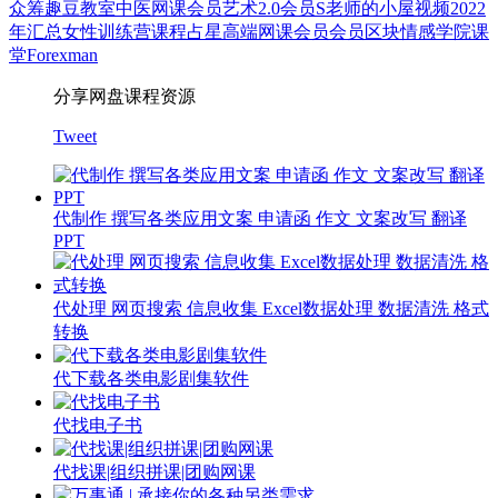
众筹
趣豆教室
中医
网课会员
艺术
2.0会员
S老师的小屋
视频
2022
年汇总
女性
训练营
课程
占星
高端网课会员
会员
区块
情感
学院
课
堂
Forexman
分享网盘课程资源
Tweet
代制作 撰写各类应用文案 申请函 作文 文案改写 翻译
PPT
代处理 网页搜索 信息收集 Excel数据处理 数据清洗 格式
转换
代下载各类电影剧集软件
代找电子书
代找课|组织拼课|团购网课