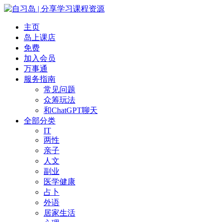
主页
岛上课店
免费
加入会员
万事通
服务指南
常见问题
众筹玩法
和ChatGPT聊天
全部分类
IT
两性
亲子
人文
副业
医学健康
占卜
外语
居家生活