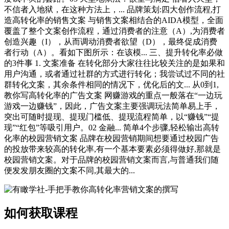
不信者入地狱，在这种方法上，... 品牌策划:四大创作流程,打
造高转化率的销售文案 与销售文案相结合的AIDA模型，全面
覆盖了整个文案创作流程，通过消费者的注意（A）,为消费者
创造兴趣（I），从而调动消费者欲望（D），最终促成消费
者行动（A）。看如下图所示：在该模... 三、提升转化率必做
的3件事 1. 文案准备 在转化部分大家往往比较关注的是如果和
用户沟通，或者通过社群的方式进行转化；我尝试过不同的社
群转化文案，其余条件相同的情况下，优化后的文... 从0到1,
教你写高转化率的广告文案 网赚游戏的重点一般落在“一边玩
游戏一边赚钱”，因此，广告文案主要强调玩法简单易上手，
突出可随时提现、提现门槛低、提现流程简单，以“赚钱”“提
现”“红包”等吸引用户。02 金融... 简单4个步骤,轻松输出高转
化率的校园营销文案 品牌在校园营销期间想要通过校园广告
的投放带来较高的转化率,有一个基本要素必须得做好,那就是
校园营销文案。对于品牌的校园营销文案而言,与普通我们随
便发发朋友圈的文案不同,其最大的...
如何获取课程