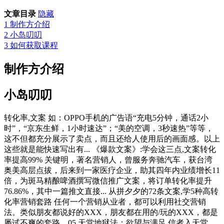
文章目录
隐藏
1
制作方介绍
2
小岛叨叨
3
如何获取课程
制作方介绍
小岛叨叨
转化率,文案 如：OPPO手机的广告语“充电5分钟，通话2小
时”，“京东生鲜，1小时速达”；“美的空调，3秒速热”等等，
这不但都充分展示了卖点，而且还给人使用后的画面感。以上
这些就是能快速写出有... 《爆款文案》:学会这三点,文案转化
率提高99% 关键明，著名营销人，曾服务奔驰汽车，获台湾
奥美高层点拔，后来到一家医疗企业，助其四年内业绩增长11
倍，为斑马精酿啤酒撰写微信推广文案，将订单转化率提升
76.86%，其中一篇推文直接... 从拼夕夕的72条文案,学5种高转
化率营销套路 任何一个营销从业者，都可以利用社交营销
法。类似朋友都说好的XXX，朋友都在用的/玩的XXX，都是
屡试不爽的套路。05 天堂地狱法：欲望与满足 信者入天堂，