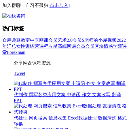
加入群聊，自习不孤独
[点击加入]
热门标签
众筹
趣豆教室
中医
网课会员
艺术
2.0会员
S老师的小屋
视频
2022
年汇总
女性
训练营
课程
占星
高端网课会员
会员
区块
情感
学院
课
堂
Forexman
分享网盘课程资源
Tweet
代制作 撰写各类应用文案 申请函 作文 文案改写 翻译
PPT
代处理 网页搜索 信息收集 Excel数据处理 数据清洗 格式
转换