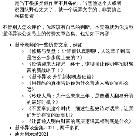
是当下很多类似作者不具备的，当然他这个人或者
说团队野心太大了，就一个玩弄文字的，非要搞金
融搞集资
不管别人怎么评价，你应该有自己的判断。本资源就为你贡献
灏泽异谈公众号上的付费文章合集。包括如下内容：
灏泽老师的一些历史文章，例如：
《修炼与复盘： 让咱俩认真聊聊，人这辈子到底
是怎么一步步爬上去的？》
《疫情迎来大结局！终于，该聊聊让你明年招财聚
富的新战略了！》
《灏泽异谈·升阶新契机基础篇》
《用残酷的真相告诉你为什么普通人离财富那么
远》
《玲珑大局：为什么未来三年，是普通人翻盘升阶
的最好时机？》
《不要辜负这个时代：细述红蓝史诗对话后，让我
们升阶得富的新契机》
《让普通人明白财富的底层逻辑真相到底是什么》
灏泽异谈全集-2021，两千多页
通天启示录2021