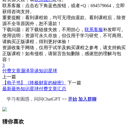
联系客服：
点击右下角蓝色按钮，或者+Q：694579664，立即
获得咨询支持。
重要提醒：
看到课程前，均可无理由退款。看到课程后，除资
源不全等原因外，恕不退款！
下载问题：
若下载链接失效，不用担心，
联系客服
补发即可。
使用说明：
资源可永久存放，但仅用于学习研究，不可商用。
请购买正版课程，得到更好体验！
资源收集于网络，仅用于试学及购买课程之参考，请支持购买
正版课程！如有侵权，请留言告知删除，感谢您的理解与包
容！
3
付费文章
灏泽异谈
知识星球
上一篇
【电子书】《终极财富的秘密》
下一篇
最新最热知识星球付费文章汇总
学习有困惑，问问ChatGPT >>
开始
加入群聊
猜你喜欢