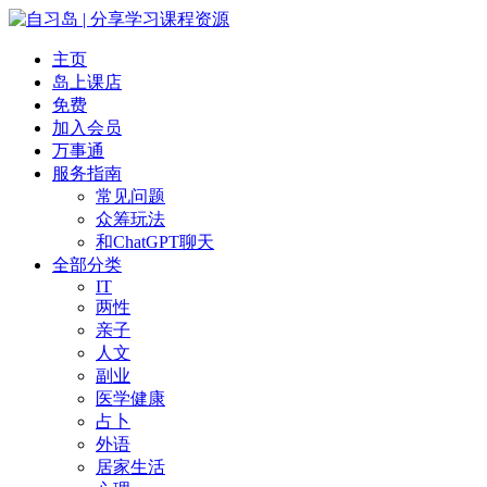
主页
岛上课店
免费
加入会员
万事通
服务指南
常见问题
众筹玩法
和ChatGPT聊天
全部分类
IT
两性
亲子
人文
副业
医学健康
占卜
外语
居家生活