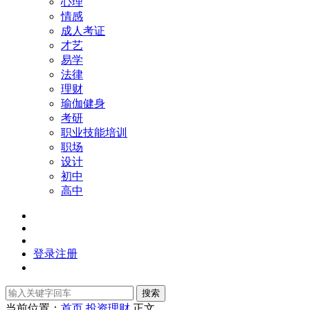
心理
情感
成人考证
才艺
易学
法律
理财
瑜伽健身
考研
职业技能培训
职场
设计
初中
高中
登录
注册
搜索
当前位置：
首页
投资理财
正文