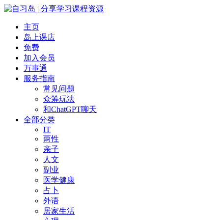
主页
岛上课店
免费
加入会员
万事通
服务指南
常见问题
众筹玩法
和ChatGPT聊天
全部分类
IT
两性
亲子
人文
副业
医学健康
占卜
外语
居家生活