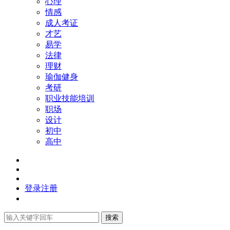
心理
情感
成人考证
才艺
易学
法律
理财
瑜伽健身
考研
职业技能培训
职场
设计
初中
高中
登录
注册
搜索