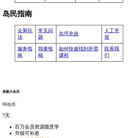
岛民指南
众筹玩
常见问
人工充
岛币充值
法
题
值
服务指
我要投
如何快速找到所需
联系我
南
稿
课程
们
体验大会员
99
岛币
7天
百万会员资源随意学
升级可补差