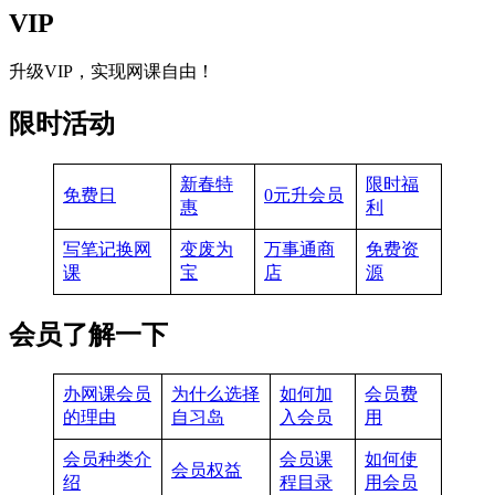
VIP
升级VIP，实现网课自由！
限时活动
新春特
限时福
免费日
0元升会员
惠
利
写笔记换网
变废为
万事通商
免费资
课
宝
店
源
会员了解一下
办网课会员
为什么选择
如何加
会员费
的理由
自习岛
入会员
用
会员种类介
会员课
如何使
会员权益
绍
程目录
用会员