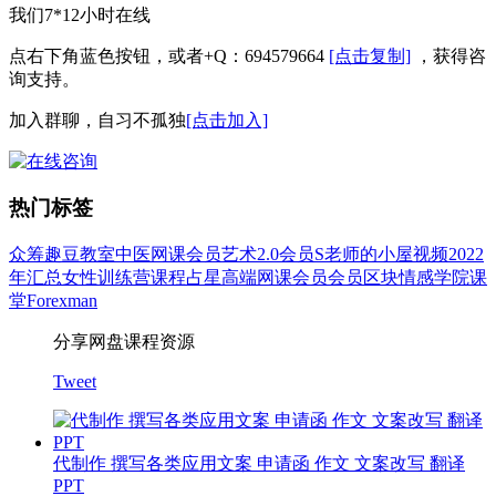
我们7*12小时在线
点右下角蓝色按钮，或者+Q：694579664
[点击复制]
，获得咨
询支持。
加入群聊，自习不孤独
[点击加入]
热门标签
众筹
趣豆教室
中医
网课会员
艺术
2.0会员
S老师的小屋
视频
2022
年汇总
女性
训练营
课程
占星
高端网课会员
会员
区块
情感
学院
课
堂
Forexman
分享网盘课程资源
Tweet
代制作 撰写各类应用文案 申请函 作文 文案改写 翻译
PPT