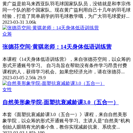
黄广益是前马来西亚队羽毛球国家队队员，没错就是和李宗伟
同一个队的那个国家队。现在黄广益利用自己十几年的羽毛球
经验，打造了简单易学的羽毛球教学哦，为广大羽毛球爱好...
2023-03-31
3.06k
众筹
张德芬空间·黄骐老师：14天身体低语训练营
本课程《14天身体低语训练营》，来自张德芬空间，以众筹的
形式开通账号学习。 自习岛旨在帮助没有条件学习昂贵付费
课程的人，获得学习机会。如果您经济允许，请在张德芬...
2023-03-05
2.56k
29.9
女性
自然美形象学院-面塑抗衰减龄课3.0（五合一）
本套《面塑抗衰减龄课3.0（五合一）》课程，来自自然美形
象学院，以众筹的形式开通账号学习。主讲人是”自然美“机构
创始人眼睛有光的秦小鱼，教你实现减龄抗衰、系统变...
2023-03-03
1.85k
199