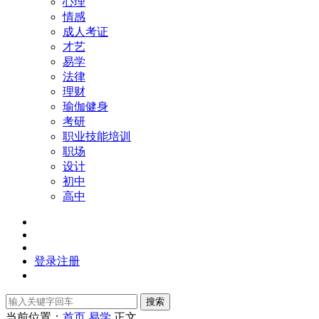
心理
情感
成人考证
才艺
易学
法律
理财
瑜伽健身
考研
职业技能培训
职场
设计
初中
高中
登录
注册
搜索
当前位置：
首页
易学
正文