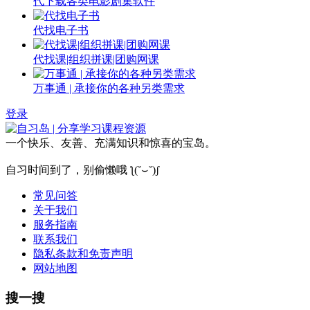
代下载各类电影剧集软件
代找电子书
代找课|组织拼课|团购网课
万事通 | 承接你的各种另类需求
登录
一个快乐、友善、充满知识和惊喜的宝岛。
自习时间到了，别偷懒哦 ƪ(˘⌣˘)ʃ
常见问答
关于我们
服务指南
联系我们
隐私条款和免责声明
网站地图
搜一搜