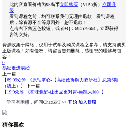
此内容查看价格为
98
岛币
立即购买
（VIP 5折）
立即升
级
看到课程之前，均可联系我们无理由退款！看到课程
后，除资源不全等原因外，恕不退款！
点击右下角蓝色按钮，或者+Q：694579664，立即获得
咨询支持。
资源收集于网络，仅用于试学及购买课程之参考，请支持购买
正版课程！如有侵权，请留言告知删除，感谢您的理解与包
容！
0
易经
走进易经
上一篇
【69.99众筹·《原钻掌心-【高绩效拆解力双研社】总第6期
（线上）】
下一篇
【19.9众筹·《初味觉醒-让出品更对胃-吴凯大师》】
学习有困惑，问问ChatGPT >>
开始
加入群聊
猜你喜欢