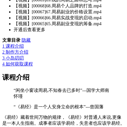
【视频】[00068]68.周易个人品牌的打造.mp4
【视频】[00067]67.周易副业的价格设置.mp4
【视频】[00066]66.周易实战变现的启动.mp4
【视频】[00065]65.周易副业变现的筹备.mp4
开通后查看更多
文章目录
隐藏
1
课程介绍
2
制作方介绍
3
小岛叨叨
4
如何获取课程
课程介绍
“闲坐小窗读周易,不知春去已多时”---国学大师南
怀瑾
“《易经》是一个人安身立命的根本”---曾国藩
《易经》藏着世间万物的规律，《易经》对普通人来说,更像
是一本人生指南。成事者应该学易经，失意者也应该学易经。