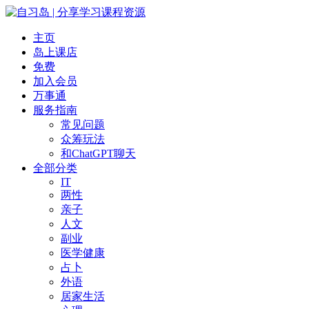
主页
岛上课店
免费
加入会员
万事通
服务指南
常见问题
众筹玩法
和ChatGPT聊天
全部分类
IT
两性
亲子
人文
副业
医学健康
占卜
外语
居家生活