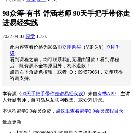
98众筹·有书-舒涵老师 90天手把手带你走
进易经实践
2022-09-03
易学
1.73k
此内容查看价格为
98
岛币
立即购买
（VIP 5折）
立即升
级
看到课程之前，均可联系我们无理由退款！看到课程
后，除资源不全等原因外，恕不退款！
点击右下角蓝色按钮，或者+Q：694579664，立即获得
咨询支持。
本资源《
90天手把手带你走进易经实践
》来自
有书APP
，主讲
人舒涵老师，自习岛从互联网收集、或众筹拼课。
本课程易学2.0会员免费，
点这里查看易学2.0会员课程目录
。
最近更新
【视频】[00069]69.我的周易之路和思考.mp4