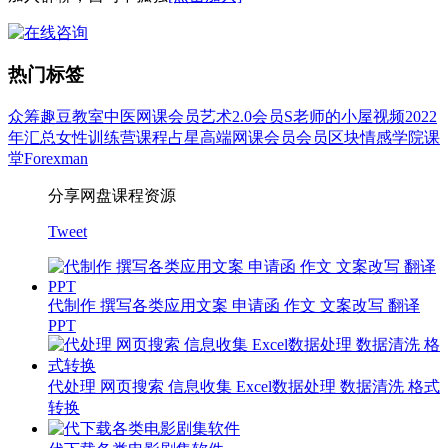
热门标签
众筹
趣豆教室
中医
网课会员
艺术
2.0会员
S老师的小屋
视频
2022
年汇总
女性
训练营
课程
占星
高端网课会员
会员
区块
情感
学院
课
堂
Forexman
分享网盘课程资源
Tweet
代制作 撰写各类应用文案 申请函 作文 文案改写 翻译
PPT
代处理 网页搜索 信息收集 Excel数据处理 数据清洗 格式
转换