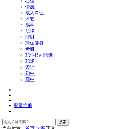
心理
情感
成人考证
才艺
易学
法律
理财
瑜伽健身
考研
职业技能培训
职场
设计
初中
高中
登录
注册
搜索
当前位置：
首页
众筹
正文