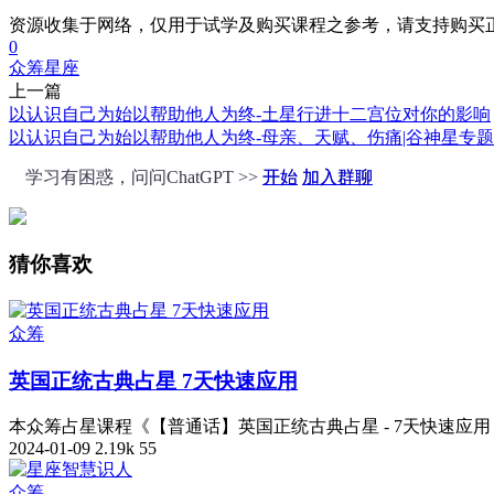
资源收集于网络，仅用于试学及购买课程之参考，请支持购买
0
众筹
星座
上一篇
以认识自己为始以帮助他人为终-土星行进十二宫位对你的影响
以认识自己为始以帮助他人为终-母亲、天赋、伤痛|谷神星专
学习有困惑，问问ChatGPT >>
开始
加入群聊
猜你喜欢
众筹
英国正统古典占星 7天快速应用
本众筹占星课程《【普通话】英国正统古典占星 - 7天快速应用 
2024-01-09
2.19k
55
众筹