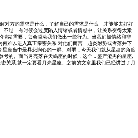
了解对方的需求是什么，了解自己的需求是什么，才能够去好好
强。不过，有时候会过度陷入情绪或者情感中，让关系变得太紧
意识的情绪需要，它会驱动我们做出一些行为。当我们被情绪和非
为何难以进入真正亲密关系 对他们而言，趋炎附势或者落井下
座当中最具悲悯心的一群。对弱... 今天我们就从星盘的角度
的。而当月亮落在天蝎座的时候，这个... 盛产渣男的星座,
亲密关系,就一定要看月亮星座。之前的文章里我们已经讲过了月