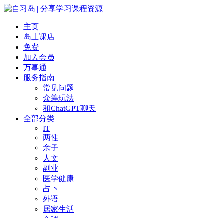
主页
岛上课店
免费
加入会员
万事通
服务指南
常见问题
众筹玩法
和ChatGPT聊天
全部分类
IT
两性
亲子
人文
副业
医学健康
占卜
外语
居家生活