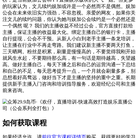
的玩家认为，文儿续约娱加或许是一个必然而不是偶然。娱加
公会在未来依旧实力强劲，不容忽视。亲爱的网友，如果你关
注文儿的续约问题，你认为她与娱加公会续约是一个必然还是
一个偶然 呢？ 我们的主播收益不经过公会，官方直接打款给
主播，保证主播的收益最大化。绑定主播自己的银行卡，主播
自行提现，公会不干预。从新人小白到老手主播一条龙培训，
让主播在行业中不再走弯路。我们建议新主播不要两天打鱼，
三天晒网。粉丝是积累，刷量是慢慢高的，不要觉得我刚开始
就风生水起，不要期待那么高，有一句话是期待越高，失望越
高。做好主播自己，每天下播之后和自己的运营沟通一下总结
和自己的不足，每天思考提升一点，一个月就会刷量多多，别
总想着好高骛远，做好当下才是主播的坚持的重中之重。长期
提供新手主播入门咨询和培训指导服务，欢迎经纪公司和主播
前来咨询。
如何获取课程
如果经济允许，请
前往官方课程详情页
购买，获得更好的学习