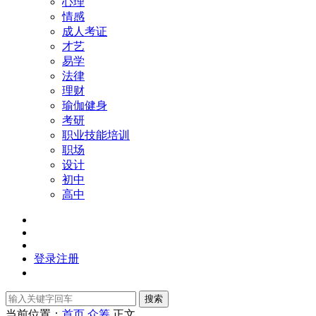
心理
情感
成人考证
才艺
易学
法律
理财
瑜伽健身
考研
职业技能培训
职场
设计
初中
高中
登录
注册
搜索
当前位置：
首页
众筹
正文