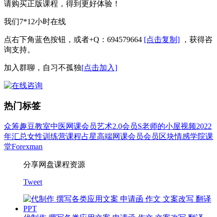
请购买正版课程，得到更好体验！
我们7*12小时在线
点右下角蓝色按钮，或者+Q：694579664
[点击复制]
，获得咨
询支持。
加入群聊，自习不孤独
[点击加入]
热门标签
众筹
趣豆教室
中医
网课会员
艺术
2.0会员
S老师的小屋
视频
2022
年汇总
女性
训练营
课程
占星
高端网课会员
会员
区块
情感
学院
课
堂
Forexman
分享网盘课程资源
Tweet