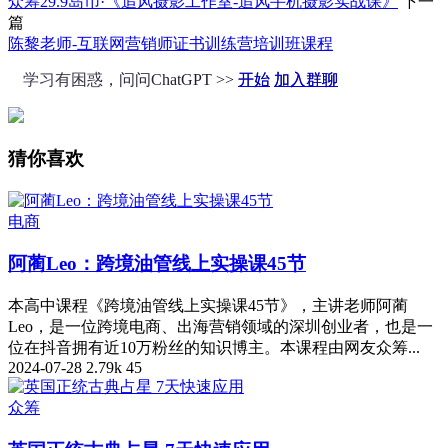
众筹29.9岛币·《追风摄影工作室-追风手机摄影实战课》
下一
篇
陈黎老师-互联网营销师证书训练营培训班课程
学习有困惑，问问ChatGPT >>
开始
加入群聊
猜你喜欢
电商
阿蔺Leo：跨境油管线上实操课45节
本高中课程《跨境油管线上实操课45节》，主讲老师阿蔺
Leo，是一位跨境电商、出海营销领域的深圳创业者，也是一
位在抖音拥有近10万粉丝的知识博主。本课程由网友众筹...
2024-07-28
2.79k
45
众筹