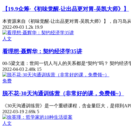
【19.9众筹·《初味觉醒-让出品更对胃-吴凯大师》】
本资源来自《初味觉醒-让出品更对胃-吴凯大师》】，自习岛从互联
2022-09-03
1.2k
19.9
人文
看理想·聂辉华：契约经济学35讲
00-5梁文道：世间一切人与人的关系都是“契约”吗？ 契约经
2022-04-03
2.48k
15
免费
脱不花·30天沟通训练营（非常好的课，免费领~）
《30天沟通训练营》是一个重磅课程，含金量巨大，是得到AP
2022-03-19
2.69k
5
人文