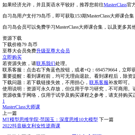
如果经济允许，并且英语水平较好，推荐您前往
MasterClass
官
自习岛用户支付79岛币，即可获取153期MasterClass大师课
自习岛会员可以免费学习MasterClass大师课合集，以及更多其
资源下载
下载价格
79
岛币
至尊大会员免费
升级至尊大会员
立即购买
若资源失效，请
联系我们
处理。
联系客服：
点击右下角蓝色按钮，或者+Q：694579664，立
重要提醒：
看到课程前，均可无理由退款。看到课程后，除资
下载问题：
若下载链接失效，不用担心，
联系客服
补发即可。
使用说明：
资源可永久存放，但仅用于学习研究，不可商用。
资源收集于网络，仅用于试学及购买课程之参考，请支持购买
1
MasterClass
大师课
上一篇
MT模型思维学院·范国玉：深度思维10大模型
下一篇
2022抖音杨文利女性逆商课