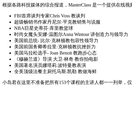
根据各路科技媒体的综合报道，MasterClass 是一个提
FBI首席谈判专家Chris Voss 教谈判
超级畅销书作家丹尼尔·平克教销售与说服
NBA巨星史蒂芬·库里教篮球
时尚女魔头安娜·温图尔Anna Wintour 讲创造力与领导力
美国前总统- 比尔·克林顿教包容性领导力
美国前国务卿希拉里·克林顿教抗挫折力
美国马拉松选手- Joan Benoit 教跑步心态
《穆赫兰道》导演 大卫·林奇 教你拍电影
美国著名演员娜塔莉.波特曼教表演
全美顶级法餐主厨托马斯.凯勒 教做海鲜
小岛君在这里不准备把所有153个课程的主讲人都一一列举，