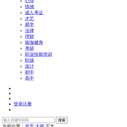
心理
情感
成人考证
才艺
易学
法律
理财
瑜伽健身
考研
职业技能培训
职场
设计
初中
高中
登录
注册
搜索
当前位置：
首页
大师
正文