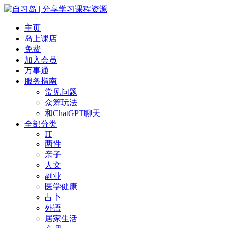
主页
岛上课店
免费
加入会员
万事通
服务指南
常见问题
众筹玩法
和ChatGPT聊天
全部分类
IT
两性
亲子
人文
副业
医学健康
占卜
外语
居家生活