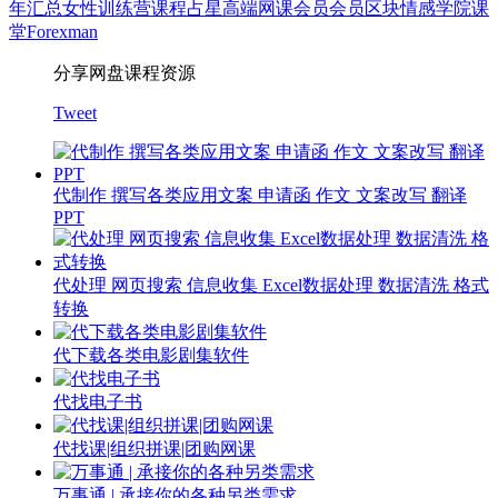
年汇总
女性
训练营
课程
占星
高端网课会员
会员
区块
情感
学院
课
堂
Forexman
分享网盘课程资源
Tweet
代制作 撰写各类应用文案 申请函 作文 文案改写 翻译
PPT
代处理 网页搜索 信息收集 Excel数据处理 数据清洗 格式
转换
代下载各类电影剧集软件
代找电子书
代找课|组织拼课|团购网课
万事通 | 承接你的各种另类需求