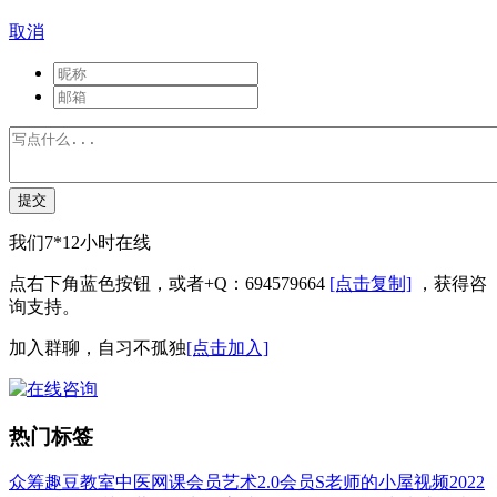
取消
提交
我们7*12小时在线
点右下角蓝色按钮，或者+Q：694579664
[点击复制]
，获得咨
询支持。
加入群聊，自习不孤独
[点击加入]
热门标签
众筹
趣豆教室
中医
网课会员
艺术
2.0会员
S老师的小屋
视频
2022