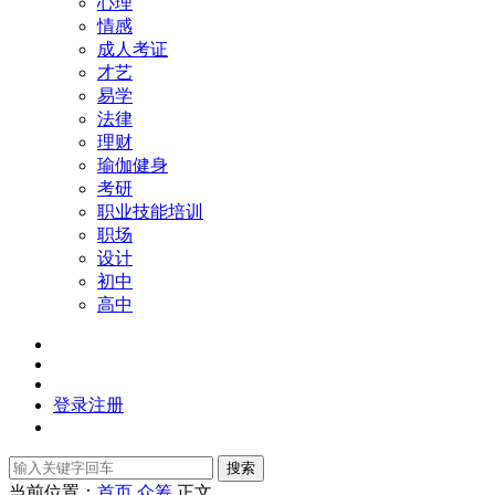
心理
情感
成人考证
才艺
易学
法律
理财
瑜伽健身
考研
职业技能培训
职场
设计
初中
高中
登录
注册
搜索
当前位置：
首页
众筹
正文