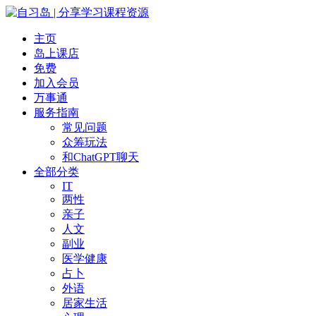
主页
岛上课店
免费
加入会员
万事通
服务指南
常见问题
众筹玩法
和ChatGPT聊天
全部分类
IT
两性
亲子
人文
副业
医学健康
占卜
外语
居家生活