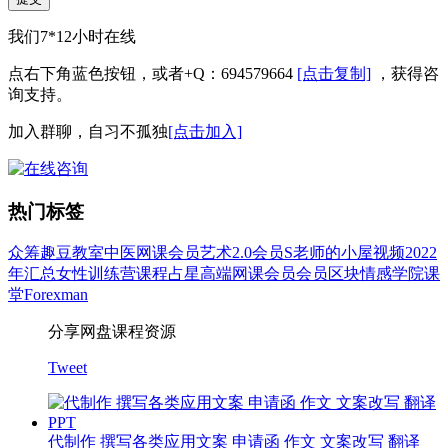
我们7*12小时在线
点右下角蓝色按钮，或者+Q：694579664
[点击复制]
，获得咨
询支持。
加入群聊，自习不孤独
[点击加入]
热门标签
众筹
趣豆教室
中医
网课会员
艺术
2.0会员
S老师的小屋
视频
2022
年汇总
女性
训练营
课程
占星
高端网课会员
会员
区块
情感
学院
课
堂
Forexman
分享网盘课程资源
Tweet
代制作 撰写各类应用文案 申请函 作文 文案改写 翻译