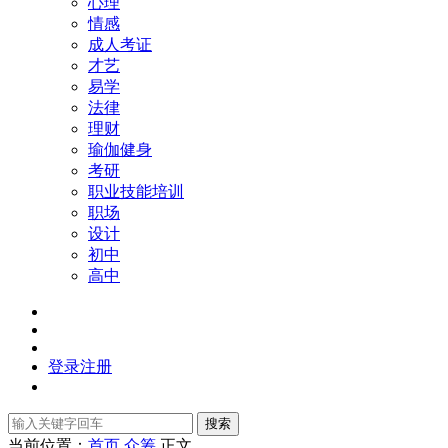
心理
情感
成人考证
才艺
易学
法律
理财
瑜伽健身
考研
职业技能培训
职场
设计
初中
高中
登录
注册
搜索
当前位置：
首页
众筹
正文