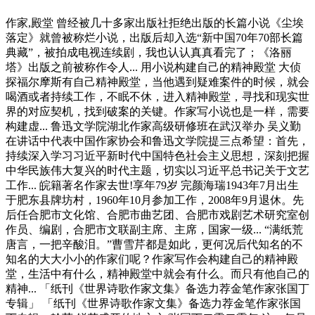
作家,殿堂 曾经被几十多家出版社拒绝出版的长篇小说《尘埃
落定》就曾被称烂小说，出版后却入选“新中国70年70部长篇
典藏”，被拍成电视连续剧，我也认认真真看完了；《洛丽
塔》出版之前被称作令人... 用小说构建自己的精神殿堂 大侦
探福尔摩斯有自己精神殿堂，当他遇到疑难案件的时候，就会
喝酒或者持续工作，不眠不休，进入精神殿堂，寻找和现实世
界的对应契机，找到破案的关键。作家写小说也是一样，需要
构建虚... 鲁迅文学院湖北作家高级研修班在武汉举办 吴义勤
在讲话中代表中国作家协会和鲁迅文学院提三点希望：首先，
持续深入学习习近平新时代中国特色社会主义思想，深刻把握
中华民族伟大复兴的时代主题，切实以习近平总书记关于文艺
工作... 皖籍著名作家去世!享年79岁 完颜海瑞1943年7月出生
于肥东县牌坊村，1960年10月参加工作，2008年9月退休。先
后任合肥市文化馆、合肥市曲艺团、合肥市戏剧艺术研究室创
作员、编剧，合肥市文联副主席、主席，国家一级... “满纸荒
唐言，一把辛酸泪。”曹雪芹都是如此，更何况后代知名的不
知名的大大小小的作家们呢？作家写作会构建自己的精神殿
堂，生活中有什么，精神殿堂中就会有什么。而只有他自己的
精神... 「纸刊《世界诗歌作家文集》备选力荐金笔作家张国丁
专辑」 「纸刊《世界诗歌作家文集》备选力荐金笔作家张国