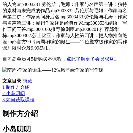
的人物.mp3003231.劳伦斯与毛姆：作家与名声第一讲：独特
的素材与未完成的作品.mp3003332.劳伦斯与毛姆：作家与名
声第二讲：作家莫问身后名.mp3003433.劳伦斯与毛姆：作家
与名声第三讲：畅销作家还是经典作家.mp3003534.结语：写
作三问三答.mp3000100.推荐徐则臣.mp3000201.推荐邱华
栋.mp3000302.莎士比亚：作家与人性第四讲：把人物推向绝
境.mp3官方99《南周-作家的诞生——12位殿堂级作家的写作
课》限时众筹9.99岛币。
自习岛会员可5折购买本课程，
点此了解更多会员权益
。
文章目录
隐藏
1
制作方介绍
2
小岛叨叨
3
如何获取课程
制作方介绍
小岛叨叨