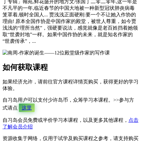
丁专辑」翰苑,鲜花盛开的地方文/张国丁二零二零年,这一年是
不凡平的一年,临近春节的中国大地被一种新型冠状肺炎病毒
笼罩着,顿时全国人... 贾浅浅正面硬刚:要一个不让她入作协的
理由! 原本全国作协是中国作家的殿堂，被世人尊重，如今贾
浅浅的“理所当然”，强硬要说法，感觉就像是老百姓挡着她领
取“世袭封地”一样。如果中国作协的未来，就是知名作家的
“世袭传承”，...
如何获取课程
如果经济允许，请前往官方课程详情页购买，获得更好的学习
体验。
自习岛用户可以支付少许岛币，众筹学习本课程。>>参与方
式请点
这里
自习岛会员免费或半价学习本课程，以及更多其他课程，
点击
了解会员介绍
资源收集于网络，仅用于试学及购买课程之参考，请支持购买