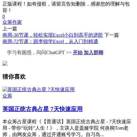
正版课程！如有侵权，请留言告知删除，感谢您的理解与包
容！
0
众筹
作家
上一篇
南周-36节课，轻松实现Excel小白到高手的进阶
下一篇
南周-72节课：跟李锐学Excel，从入门到精通
学习有困惑，问问ChatGPT >>
开始
加入群聊
猜你喜欢
众筹
英国正统古典占星 7天快速应用
本众筹占星课程《【普通话】英国正统古典占星 - 7天快速应
用 - 带你“玩转”人生！》，主讲人是盖娅学院 何炎桐Tom老
师，由网友众筹，通过开通账号学习。自习岛...