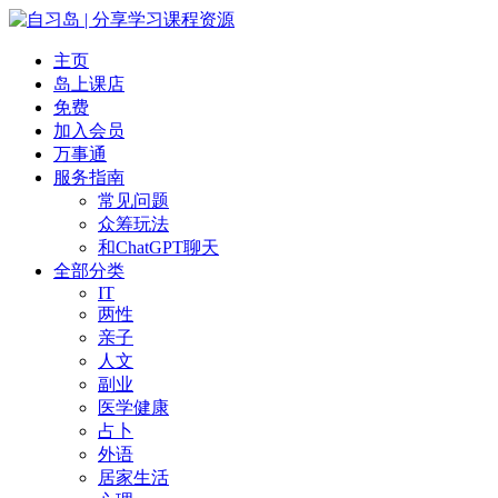
主页
岛上课店
免费
加入会员
万事通
服务指南
常见问题
众筹玩法
和ChatGPT聊天
全部分类
IT
两性
亲子
人文
副业
医学健康
占卜
外语
居家生活