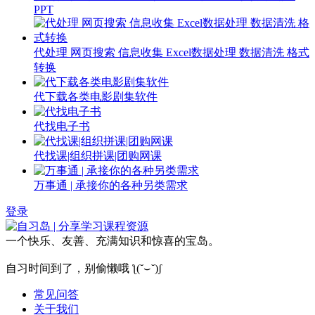
PPT
代处理 网页搜索 信息收集 Excel数据处理 数据清洗 格式
转换
代下载各类电影剧集软件
代找电子书
代找课|组织拼课|团购网课
万事通 | 承接你的各种另类需求
登录
一个快乐、友善、充满知识和惊喜的宝岛。
自习时间到了，别偷懒哦 ƪ(˘⌣˘)ʃ
常见问答
关于我们