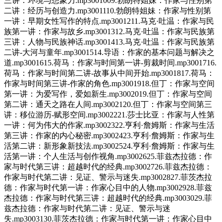
三讲：环境与想象力.mp3001009.勃朗特姐妹：作家与性别第
二讲：经历与创造力.mp3001110.勃朗特姐妹：作家与性别第
一讲：早期女性写作的特点.mp3001211.马克·吐温：作家与民
族第一讲：作家与故乡.mp3001312.马克·吐温：作家与民族第
三讲：人物与民族神话.mp3001413.马克·吐温：作家与民族第
二讲-大河与童年.mp3001514.导语：作家的基本问题与解决之
道.mp3001615.荷马：作家与时间第一讲-剪裁时间.mp3001716.
荷马：作家与时间第二讲-故事从中间开始.mp3001817.荷马：
作家与时间第三讲-作家的角色.mp3001918.但丁：作家与空间
第一讲：为爱写作，爱如新生.mp3002019.但丁：作家与空间
第二讲：通天之路在人间.mp3002120.但丁：作家与空间第三
讲：移位游历-赋形空间.mp3002221.莎士比亚：作家与人性第
一讲：何为伟大的作家.mp3002322.亨利·詹姆斯：作家与生活
第三讲：作家的内心秘密.mp3002423.亨利·詹姆斯：作家与生
活第二讲：新形象新技法.mp3002524.亨利·詹姆斯：作家与生
活第一讲：个人生活与创作视角.mp3002625.菲兹杰拉德：作
家与时代第三讲：超越时代的经典.mp3002726.菲兹杰拉德：
作家与时代第二讲：见证、警示与迷失.mp3002827.菲茨杰拉
德：作家与时代第一讲：作家心目中的人物.mp3002928.菲兹
杰拉德：作家与时代第三讲：超越时代的经典.mp3003029.菲
兹杰拉德：作家与时代第二讲：见证、警示与迷
失.mp3003130.菲茨杰拉德：作家与时代第一讲：作家心目中