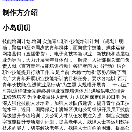
制作方介绍
小岛叨叨
技能培训计划,培训 实施青年职业技能培训计划 《规划》明
确，聚焦16至35周岁的青年群体，面向数字技能、媒体运营、
网络营销（直播带货）、电子竞技等新职业、新技能和基层就
业为导向，大力开展青年群体创... 「解读」人社部相关部门负
责人就《百万青年技能培训行动》答记者问 A:《行动》结合
职业技能提升行动工作,立足当前“六稳”“六保”形势,明确了面
向广大青年开展职业技能培训的目标任务。要求各地以“百万
青年长技能,促进就业见行动”为主题,大规模开展青... “十四五”
时期,这样健全完善终身职业技能培训体系! 满城供电:加强青
工锻造培养 为企业发展注入新动力 人民网保定8月10日电 为
深入强化技能人才培养，加强人才队伍建设，提升青年员工技
能水平，近日，国网保定市满城区供电公司组织开展员工技能
等级提升专项培训，为公司人才队伍发展注入强... 制定实施数
字技能提升专项培训计划，提高老年人、残障人士等运用数字
技术的能力，切实解决老年人、残障人士面临的困难。提高公