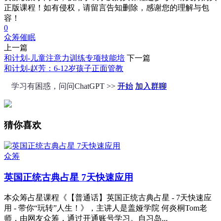
正版课程！如有侵权，请留言告知删除，感谢您的理解与包
容！
0
众筹
催眠
上一篇
和计划-儿童注意力训练专项技能培
下一篇
和计划-赵芳：6-12岁孩子正面管教
学习有困惑，问问ChatGPT >>
开始
加入群聊
猜你喜欢
众筹
英国正统古典占星 7天快速应用
本众筹占星课程《【普通话】英国正统古典占星 - 7天快速应
用 - 带你“玩转”人生！》，主讲人是盖娅学院 何炎桐Tom老
师，由网友众筹，通过开通账号学习。自习岛...