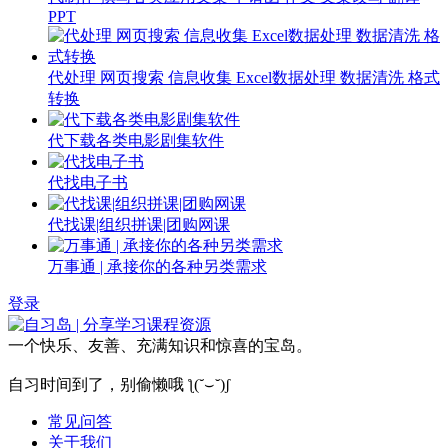
PPT
代处理 网页搜索 信息收集 Excel数据处理 数据清洗 格式
转换
代下载各类电影剧集软件
代找电子书
代找课|组织拼课|团购网课
万事通 | 承接你的各种另类需求
登录
一个快乐、友善、充满知识和惊喜的宝岛。
自习时间到了，别偷懒哦 ƪ(˘⌣˘)ʃ
常见问答
关于我们