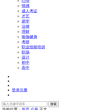
心理
情感
成人考证
才艺
易学
法律
理财
瑜伽健身
考研
职业技能培训
职场
设计
初中
高中
登录
注册
搜索
当前位置：
首页
众筹
正文