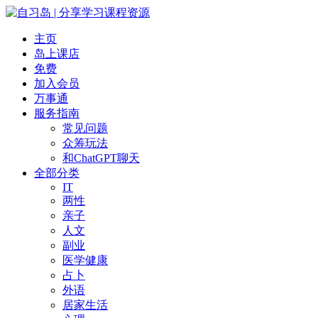
主页
岛上课店
免费
加入会员
万事通
服务指南
常见问题
众筹玩法
和ChatGPT聊天
全部分类
IT
两性
亲子
人文
副业
医学健康
占卜
外语
居家生活