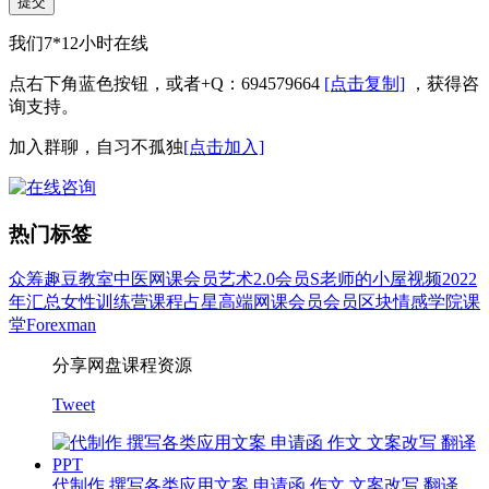
提交
我们7*12小时在线
点右下角蓝色按钮，或者+Q：694579664
[点击复制]
，获得咨
询支持。
加入群聊，自习不孤独
[点击加入]
热门标签
众筹
趣豆教室
中医
网课会员
艺术
2.0会员
S老师的小屋
视频
2022
年汇总
女性
训练营
课程
占星
高端网课会员
会员
区块
情感
学院
课
堂
Forexman
分享网盘课程资源
Tweet
代制作 撰写各类应用文案 申请函 作文 文案改写 翻译