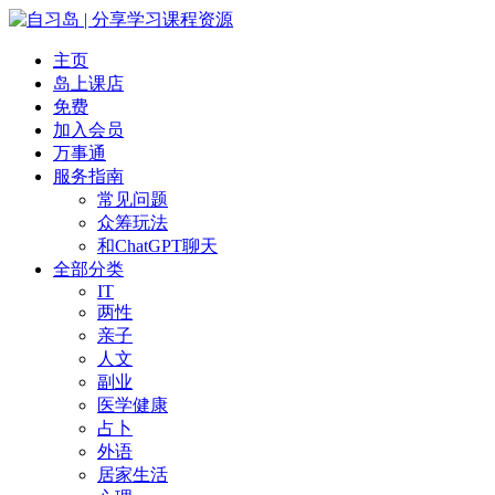
主页
岛上课店
免费
加入会员
万事通
服务指南
常见问题
众筹玩法
和ChatGPT聊天
全部分类
IT
两性
亲子
人文
副业
医学健康
占卜
外语
居家生活