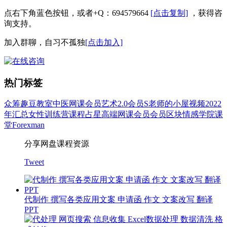
点右下角蓝色按钮，或者+Q：694579664
[点击复制]
，获得咨
询支持。
加入群聊，自习不孤独
[点击加入]
热门标签
众筹
趣豆教室
中医
网课会员
艺术
2.0会员
S老师的小屋
视频
2022
年汇总
女性
训练营
课程
占星
高端网课会员
会员
区块
情感
学院
课
堂
Forexman
分享网盘课程资源
Tweet
代制作 撰写各类应用文案 申请函 作文 文案改写 翻译
PPT