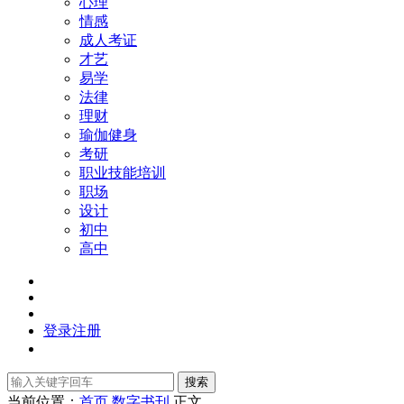
心理
情感
成人考证
才艺
易学
法律
理财
瑜伽健身
考研
职业技能培训
职场
设计
初中
高中
登录
注册
搜索
当前位置：
首页
数字书刊
正文