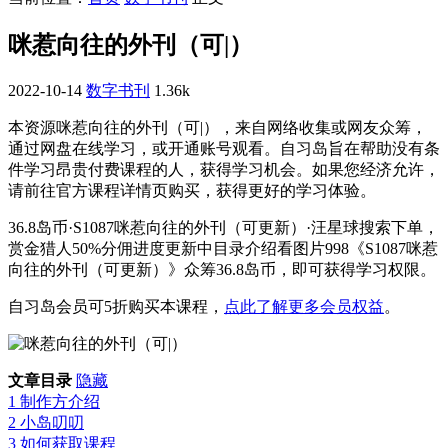
咪惹向往的外刊（可|）
2022-10-14
数字书刊
1.36k
本资源咪惹向往的外刊（可|），来自网络收集或网友众筹，
通过网盘在线学习，或开通账号观看。自习岛旨在帮助没有条
件学习昂贵付费课程的人，获得学习机会。如果您经济允许，
请前往官方课程详情页购买，获得更好的学习体验。
36.8岛币·S1087咪惹向往的外刊（可更新）·汪星球搜索下单，
赏金猎人50%分佣进度更新中目录介绍看图片998《S1087咪惹
向往的外刊（可更新）》众筹36.8岛币，即可获得学习权限。
自习岛会员可5折购买本课程，
点此了解更多会员权益
。
文章目录
隐藏
1
制作方介绍
2
小岛叨叨
3
如何获取课程