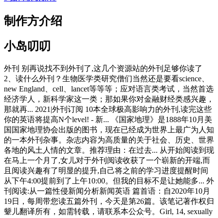
制作方介绍
小岛叨叨
外刊 别再说找不到外刊了,这几个资源站的外刊足够你读了
2、读什么外刊？生物医学类研究僧们当然还是要看science、
new England、cell、lancet等等等；应对语言类考试，当然首选
经济学人，新科学家这一类；那如果你对金融财经类感兴趣，
那就再... 2021|外刊订阅 10本全球极高影响力的外刊,读完这些
你的英语将提高N个level! - 新... 《国家地理》是1888年10月美
国国家地理协会出版的图书，现在已经成为世界上最广为人知
的一本外刊杂事。杂志内容为高质量的关于社会、历史、世界
各地的风土人情的文章。推荐理由：在过去... 从开始阅读到现
在马上一个月了,女儿对于外刊阅读收获了一个崭新的开端,而
且阅读兴趣有了明显的提升,自己将之前的学习进度提醒时间
从下午4:00提前到了上午10:00。但我的目标不是让她能多... 外
刊阅读:从一篇性侵新闻分析新闻英语 篇首语：自2020年10月
19日，每周带您读五篇外刊，今天是第26篇。该笔记著作权归
颦儿翻译所有，如需转载，请联系本公众号。Girl, 14, sexually