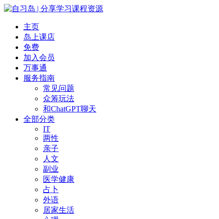
主页
岛上课店
免费
加入会员
万事通
服务指南
常见问题
众筹玩法
和ChatGPT聊天
全部分类
IT
两性
亲子
人文
副业
医学健康
占卜
外语
居家生活