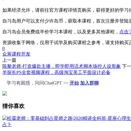
如果经济允许，请前往官方课程详情页购买，获得更好的学习
自习岛用户可以支付少许岛币，获取本课程，首次注册并登陆
自习岛会员免费或半价学习本课程，以及更多其他课程，
点击
资源收集于网络，仅用于试学及购买课程之参考，请支持购买
0
众筹
课程开发
上一篇
陈黎老师-打造爆款主播，即学即用话术脚本场控人设形象
下
羊探长PS全套视频课程，高级淘宝美工平面设计必备
学习有困惑，问问ChatGPT >>
开始
加入群聊
猜你喜欢
占卜