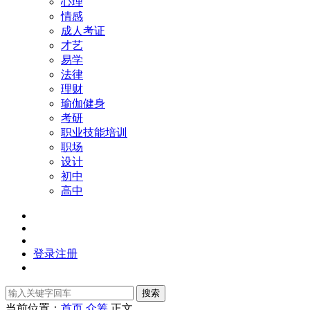
心理
情感
成人考证
才艺
易学
法律
理财
瑜伽健身
考研
职业技能培训
职场
设计
初中
高中
登录
注册
搜索
当前位置：
首页
众筹
正文