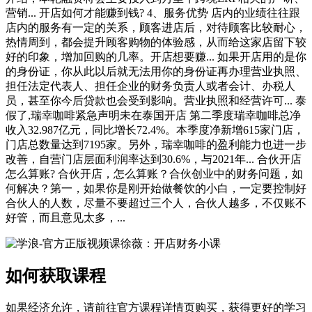
营销... 开店如何才能赚到钱? 4、服务优势 店内的业绩往往跟
店内的服务有一定的关系，顾客进店后，对待顾客比较耐心，
热情周到，都会提升顾客购物的体验感，从而给这家店留下较
好的印象，增加回购的几率。开店想要赚... 如果开店用的是你
的身份证，你从此以后就无法用你的身份证再办理营业执照、
担任法定代表人、担任企业的财务负责人或者会计、办税人
员，甚至你今后贷款也会受到影响。营业执照和经营许可... 泰
假了,瑞幸咖啡紧急声明未在泰国开店 第二季度瑞幸咖啡总净
收入32.987亿元，同比增长72.4%。本季度净新增615家门店，
门店总数量达到7195家。另外，瑞幸咖啡的盈利能力也进一步
改善，自营门店层面利润率达到30.6%，与2021年... 合伙开店
怎么算账? 合伙开店，怎么算账？合伙创业中的财务问题，如
何解决？第一，如果你是刚开始做餐饮的小白，一定要控制好
合伙人的人数，尽量不要超过三个人，合伙人越多，不仅账不
好管，而且意见太多，...
如何获取课程
如果经济允许，请前往官方课程详情页购买，获得更好的学习