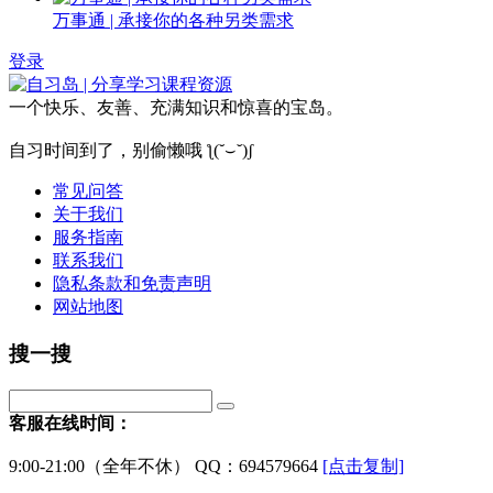
万事通 | 承接你的各种另类需求
登录
一个快乐、友善、充满知识和惊喜的宝岛。
自习时间到了，别偷懒哦 ƪ(˘⌣˘)ʃ
常见问答
关于我们
服务指南
联系我们
隐私条款和免责声明
网站地图
搜一搜
客服在线时间：
9:00-21:00（全年不休） QQ：694579664
[点击复制]