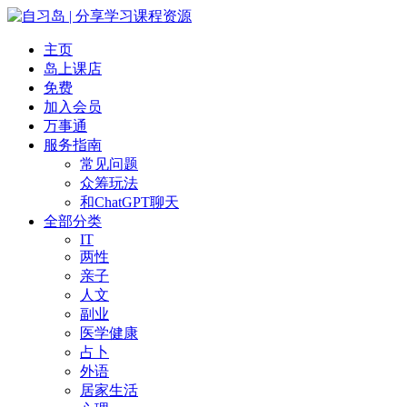
主页
岛上课店
免费
加入会员
万事通
服务指南
常见问题
众筹玩法
和ChatGPT聊天
全部分类
IT
两性
亲子
人文
副业
医学健康
占卜
外语
居家生活