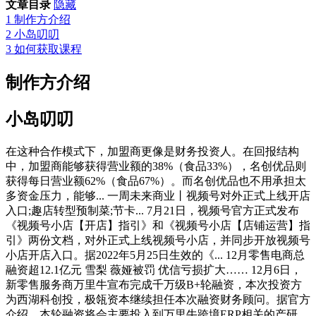
文章目录
隐藏
1
制作方介绍
2
小岛叨叨
3
如何获取课程
制作方介绍
小岛叨叨
在这种合作模式下，加盟商更像是财务投资人。在回报结构
中，加盟商能够获得营业额的38%（食品33%），名创优品则
获得每日营业额62%（食品67%）。而名创优品也不用承担太
多资金压力，能够... 一周未来商业丨视频号对外正式上线开店
入口;趣店转型预制菜;节卡... 7月21日，视频号官方正式发布
《视频号小店【开店】指引》和《视频号小店【店铺运营】指
引》两份文档，对外正式上线视频号小店，并同步开放视频号
小店开店入口。据2022年5月25日生效的《... 12月零售电商总
融资超12.1亿元 雪梨 薇娅被罚 优信亏损扩大…… 12月6日，
新零售服务商万里牛宣布完成千万级B+轮融资，本次投资方
为西湖科创投，极瓴资本继续担任本次融资财务顾问。据官方
介绍，本轮融资将会主要投入到万里牛跨境ERP相关的产研、