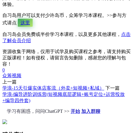
体验。
自习岛用户可以支付少许岛币，众筹学习本课程。>>参与方
式请点
这里
自习岛会员免费或半价学习本课程，以及更多其他课程，
点击
了解会员介绍
资源收集于网络，仅用于试学及购买课程之参考，请支持购买
正版课程！如有侵权，请留言告知删除，感谢您的理解与包
容！
0
众筹
视频
上一篇
学浪-15天引爆实体店客流（外卖+短视频+私域）
下一篇
学浪-编导进阶训练营(短视频底层逻辑+账号定位+运营投放
+编导四件套)
学习有困惑，问问ChatGPT >>
开始
加入群聊