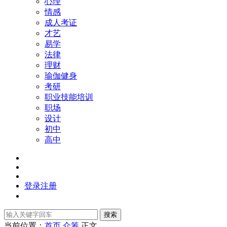
心理
情感
成人考证
才艺
易学
法律
理财
瑜伽健身
考研
职业技能培训
职场
设计
初中
高中
登录
注册
搜索
当前位置：
首页
众筹
正文