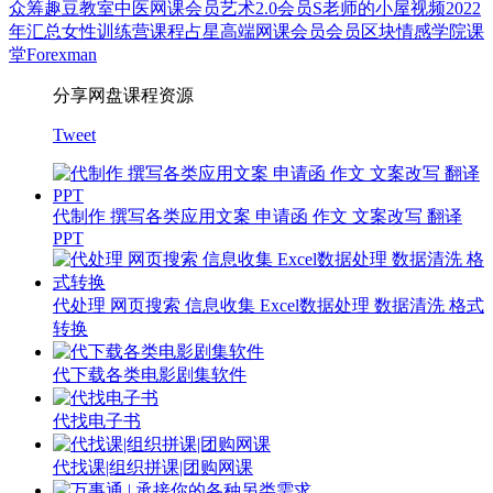
众筹
趣豆教室
中医
网课会员
艺术
2.0会员
S老师的小屋
视频
2022
年汇总
女性
训练营
课程
占星
高端网课会员
会员
区块
情感
学院
课
堂
Forexman
分享网盘课程资源
Tweet
代制作 撰写各类应用文案 申请函 作文 文案改写 翻译
PPT
代处理 网页搜索 信息收集 Excel数据处理 数据清洗 格式
转换
代下载各类电影剧集软件
代找电子书
代找课|组织拼课|团购网课