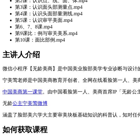
第2课：认识点、线、面、体.mp4
第3课：认识面头‬部测量点.mp4
第4课：认识头面部量测‬线.mp4
第5课：认识审平美‬面.mp4
第6、7、8课.mp4
第9课比：‬例与审关美‬系.mp4
第10课：面比部‬例.mp4
主讲人介绍
微信小程序【无龄美商】是中国美业脸部美学专业诊断与设计
宁美莺老师是中国美商教育开创者、全网在线看脸第一人、美
中国美商第一课堂
。由中国看脸第一人、美商首席IP「无龄
无龄
公主宁美莺微博
涵盖了脸部美六学‬大主要审美块板‬基础知识的科普认，知‬对任何
如何获取课程