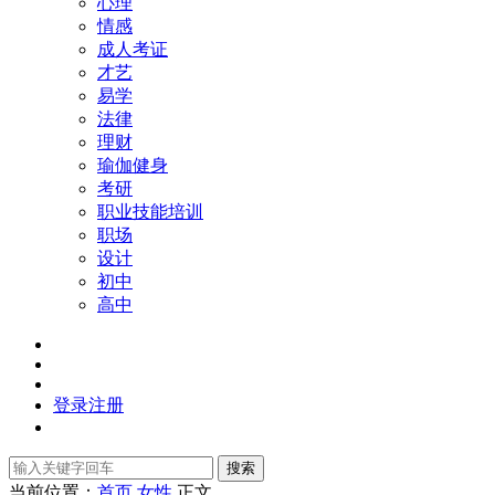
心理
情感
成人考证
才艺
易学
法律
理财
瑜伽健身
考研
职业技能培训
职场
设计
初中
高中
登录
注册
搜索
当前位置：
首页
女性
正文