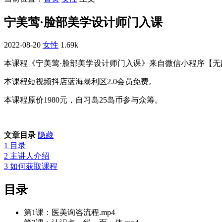
宁美莺·脸部美学设计师门入‬课
2022-08-20
女性
1.69k
本课程《宁美莺·脸部美学设计师门入‬课》来自微信小程序【
本课程短视频抖店蓝海暴利区2.0会员免费。
本课程原价1980元，自习岛25岛币参与众筹。
文章目录
隐藏
1
目录
2
主讲人介绍
3
如何获取课程
目录
第1课：医美询咨‬流程.mp4