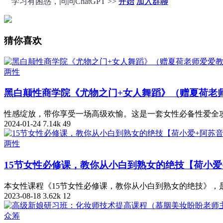
学习有困惑，问问ChatGPT >>
开始
加入群聊
猜你喜欢
两性
黑白颠性商学院《尤物之门+女人舞蹈》（赠夏荷老
性感绽放，带你享受一场高级欢愉。这是一套女性必备性爱全攻略
2024-01-24
7.14k
49
两性
15节女性必修课，教你从小白到熟女的绝技【荷小爱+
本女性课程《15节女性必修课，教你从小白到熟女的绝技》，是
2023-08-18
3.62k
12
众筹