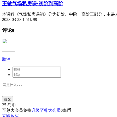
王敏气场私房课·初阶到高阶
本课程《气场私房课初》分为初阶、中阶、高阶三部分，主讲人
2023-03-23
1.51k
99
评论
0
取消
提交
25
岛币
至尊大会员免费
升级至尊大会员
0
岛币
立即购买