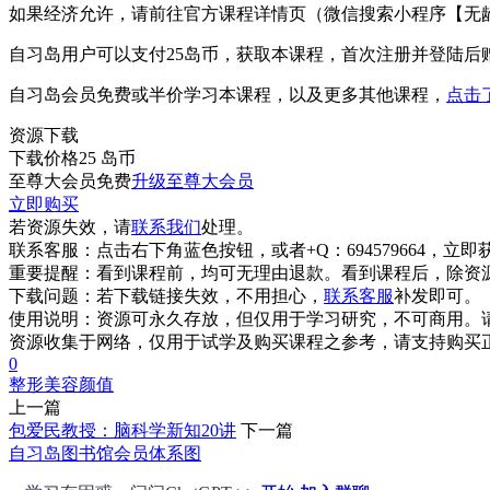
如果经济允许，请前往官方课程详情页（微信搜索小程序【无
自习岛用户可以支付25岛币，获取本课程，首次注册并登陆后
自习岛会员免费或半价学习本课程，以及更多其他课程，
点击
资源下载
下载价格
25
岛币
至尊大会员免费
升级至尊大会员
立即购买
若资源失效，请
联系我们
处理。
联系客服：
点击右下角蓝色按钮，或者+Q：694579664，立
重要提醒：
看到课程前，均可无理由退款。看到课程后，除资
下载问题：
若下载链接失效，不用担心，
联系客服
补发即可。
使用说明：
资源可永久存放，但仅用于学习研究，不可商用。
资源收集于网络，仅用于试学及购买课程之参考，请支持购买
0
整形
美容
颜值
上一篇
包爱民教授：脑科学新知20讲
下一篇
自习岛图书馆会员体系图