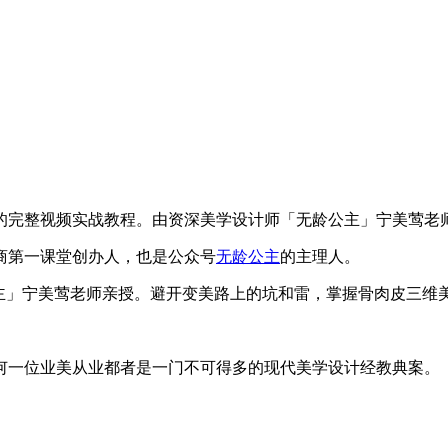
的完整视频实战教程。由资深美学设计师「无龄公主」宁美莺老
商第一课堂创办人，也是公众号
无龄公主
的主理人。
公主」宁美莺老师亲授。避开变美路上的坑和雷，掌握骨肉皮三维
一位业美‬从业都者‬是一门不可得多‬的现代美学设计经教典‬案。