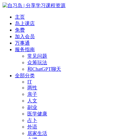
主页
岛上课店
免费
加入会员
万事通
服务指南
常见问题
众筹玩法
和ChatGPT聊天
全部分类
IT
两性
亲子
人文
副业
医学健康
占卜
外语
居家生活