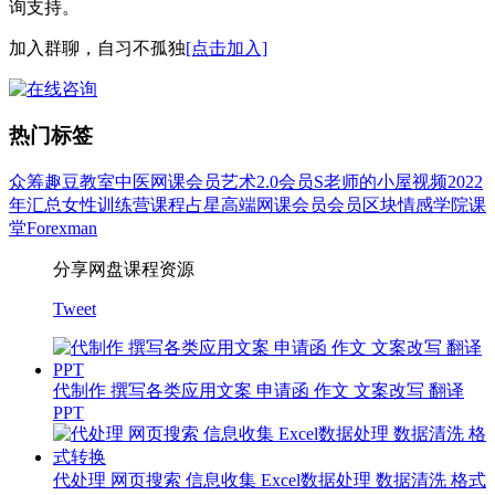
询支持。
加入群聊，自习不孤独
[点击加入]
热门标签
众筹
趣豆教室
中医
网课会员
艺术
2.0会员
S老师的小屋
视频
2022
年汇总
女性
训练营
课程
占星
高端网课会员
会员
区块
情感
学院
课
堂
Forexman
分享网盘课程资源
Tweet
代制作 撰写各类应用文案 申请函 作文 文案改写 翻译
PPT
代处理 网页搜索 信息收集 Excel数据处理 数据清洗 格式