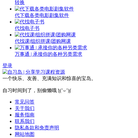
转换
代下载各类电影剧集软件
代找电子书
代找课|组织拼课|团购网课
万事通 | 承接你的各种另类需求
登录
一个快乐、友善、充满知识和惊喜的宝岛。
自习时间到了，别偷懒哦 ƪ(˘⌣˘)ʃ
常见问答
关于我们
服务指南
联系我们
隐私条款和免责声明
网站地图