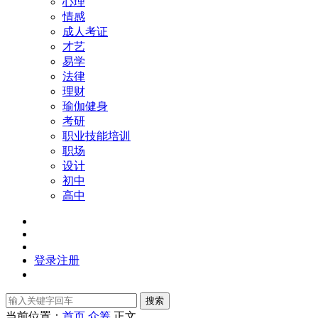
心理
情感
成人考证
才艺
易学
法律
理财
瑜伽健身
考研
职业技能培训
职场
设计
初中
高中
登录
注册
搜索
当前位置：
首页
众筹
正文