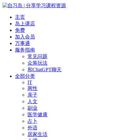
主页
岛上课店
免费
加入会员
万事通
服务指南
常见问题
众筹玩法
和ChatGPT聊天
全部分类
IT
两性
亲子
人文
副业
医学健康
占卜
外语
居家生活