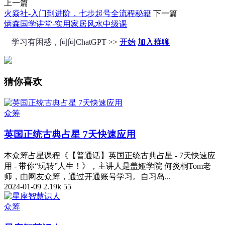
上一篇
火焱社-入门到进阶，七步起号全流程秘籍
下一篇
炳森国学讲堂-实用家居风水中级课
学习有困惑，问问ChatGPT >>
开始
加入群聊
猜你喜欢
众筹
英国正统古典占星 7天快速应用
本众筹占星课程《【普通话】英国正统古典占星 - 7天快速应
用 - 带你“玩转”人生！》，主讲人是盖娅学院 何炎桐Tom老
师，由网友众筹，通过开通账号学习。自习岛...
2024-01-09
2.19k
55
众筹