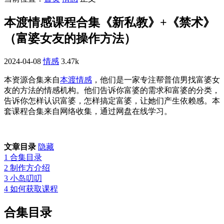
本渡情感课程合集《新私教》+《禁术》
（富婆女友的操作方法）
2024-04-08
情感
3.47k
本资源合集来自
本渡情感
，他们是一家专注帮普信男找富婆女
友的方法的情感机构。他们告诉你富婆的需求和富婆的分类，
告诉你怎样认识富婆，怎样搞定富婆，让她们产生依赖感。本
套课程合集来自网络收集，通过网盘在线学习。
文章目录
隐藏
1
合集目录
2
制作方介绍
3
小岛叨叨
4
如何获取课程
合集目录