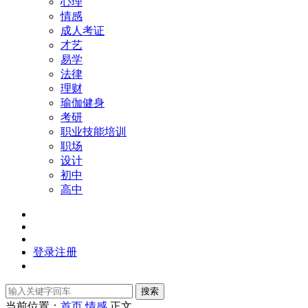
心理
情感
成人考证
才艺
易学
法律
理财
瑜伽健身
考研
职业技能培训
职场
设计
初中
高中
登录
注册
搜索
当前位置：
首页
情感
正文