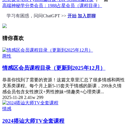
高端神秘学分类会员：1988占星会员（课程目录）
学习有困惑，问问ChatGPT >>
开始
加入群聊
猜你喜欢
两性
情感区会员课程目录（更新到2025年12月）
恭喜你找到了需要的资源！这篇文章里汇总了很多情感和两性
关系类课程。每个月上新5-15套关于情感的新课，299永久情
感会员包含女性撩汉+男性撩妹+情趣类+心理类课...
2025-11-28
2.41w
299
情感
2024搭讪大师TV全套课程