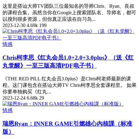
这里是搭讪大师TV团队三位最知名的导师Chris、Ryan、良叔
的课程合集。虽然当你在Google上搜索团队名、导师名，都可
以搜到很多资源，但你真正应该在自习岛...
2023-12-30
4.69k
199
情感
Chris柯李思《红丸会员1.0+2.0+3.0plus》（送《红
丸觉醒》一至三版高清PDF电子书）
《THE RED PILL 红丸会员3.0plus》是Chris柯老师最新的课
程。这门课包含在搭讪大师TV Chris柯李思全套课程里。 如果
你要单独购买《红丸...
2023-12-24
6.68k
29
情感
瑞恩Ryan：INNER GAME引燃雄心內核課（标准
版）