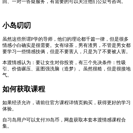
回、一对一答疑服务，有需要的可以关注他们公众号咨询。
小岛叨叨
虽然这些所谓P学的导师，他们的理论都千篇一律，但是很多
情感小白确实是很需要。女有绿茶，男有渣男，不管是男女都
要学习一些情感技俩，但是不要害人，只是为了不要被人害。
本渡情感认为：要让女生对你投资，有三个先决条件：性吸
引、价值碾压、蓝图强洗脑（造梦）。虽然很糙，但是很接地
气。
如何获取课程
如果经济允许，请前往官方课程详情页购买，获得更好的学习
体验。
自习岛用户可以支付39岛币，网盘获取本套本渡情感课程合
集。