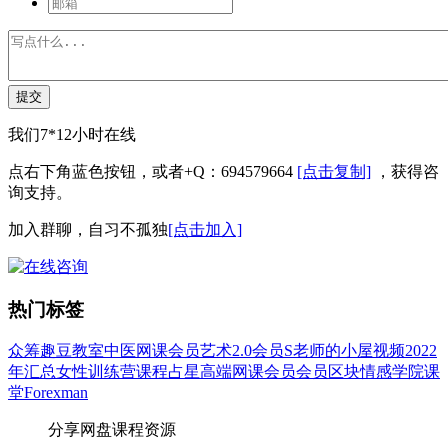
提交
我们7*12小时在线
点右下角蓝色按钮，或者+Q：694579664
[点击复制]
，获得咨
询支持。
加入群聊，自习不孤独
[点击加入]
热门标签
众筹
趣豆教室
中医
网课会员
艺术
2.0会员
S老师的小屋
视频
2022
年汇总
女性
训练营
课程
占星
高端网课会员
会员
区块
情感
学院
课
堂
Forexman
分享网盘课程资源