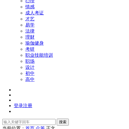
心理
情感
成人考证
才艺
易学
法律
理财
瑜伽健身
考研
职业技能培训
职场
设计
初中
高中
登录
注册
搜索
当前位置：
首页
众筹
正文