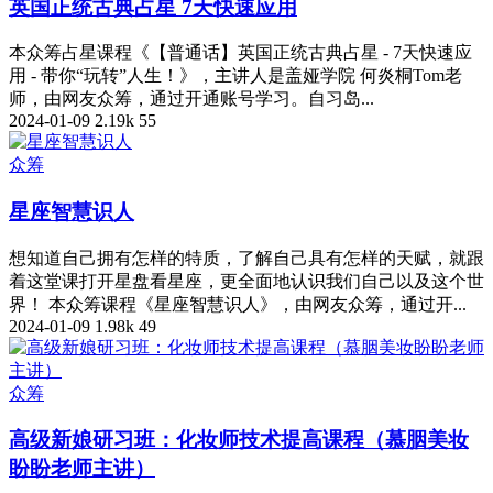
英国正统古典占星 7天快速应用
本众筹占星课程《【普通话】英国正统古典占星 - 7天快速应
用 - 带你“玩转”人生！》，主讲人是盖娅学院 何炎桐Tom老
师，由网友众筹，通过开通账号学习。自习岛...
2024-01-09
2.19k
55
众筹
星座智慧识人
想知道自己拥有怎样的特质，了解自己具有怎样的天赋，就跟
着这堂课打开星盘看星座，更全面地认识我们自己以及这个世
界！ 本众筹课程《星座智慧识人》，由网友众筹，通过开...
2024-01-09
1.98k
49
众筹
高级新娘研习班：化妆师技术提高课程（慕胭美妆
盼盼老师主讲）