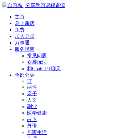
主页
岛上课店
免费
加入会员
万事通
服务指南
常见问题
众筹玩法
和ChatGPT聊天
全部分类
IT
两性
亲子
人文
副业
医学健康
占卜
外语
居家生活