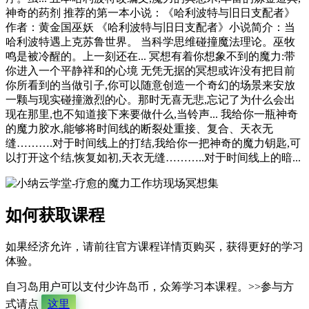
神奇的药剂 推荐的第一本小说：《哈利波特与旧日支配者》
作者：黄金国巫妖 《哈利波特与旧日支配者》小说简介：当
哈利波特遇上克苏鲁世界。 当科学思维碰撞魔法理论。巫牧
鸣是被冷醒的。上一刻还在... 冥想有着你想象不到的魔力:带
你进入一个平静祥和的心境 无凭无据的冥想或许没有把目前
你所看到的当做引子,你可以随意创造一个奇幻的场景来安放
一颗与现实碰撞激烈的心。那时无喜无悲,忘记了为什么会出
现在那里,也不知道接下来要做什么,当铃声... 我给你一瓶神奇
的魔力胶水,能够将时间线的断裂处重接、复合、天衣无
缝……….对于时间线上的打结,我给你一把神奇的魔力钥匙,可
以打开这个结,恢复如初,天衣无缝………..对于时间线上的暗...
如何获取课程
如果经济允许，请前往官方课程详情页购买，获得更好的学习
体验。
自习岛用户可以支付少许岛币，众筹学习本课程。>>参与方
式请点
这里