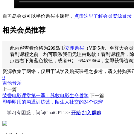
自习岛会员可以半价购买本课程，
点击这里了解会员资源目录
相关会员推荐
此内容查看价格为
299
岛币
立即购买
（VIP 5折、至尊大会
看到课程之前，均可联系我们无理由退款！看到课程后，
点击右下角蓝色按钮，或者+Q：694579664，立即获得咨
资源收集于网络，仅用于试学及购买课程之参考，请支持购买
0
吉他
音乐
上一篇
荣誉电影课堂第一季：苏牧电影生命哲学
下一篇
即学即用的沟通训练营，陌生人社交的24个诀窍
学习有困惑，问问ChatGPT >>
开始
加入群聊