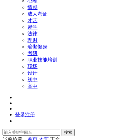
心理
情感
成人考证
才艺
易学
法律
理财
瑜伽健身
考研
职业技能培训
职场
设计
初中
高中
登录
注册
搜索
当前位置：
首页
才艺
正文