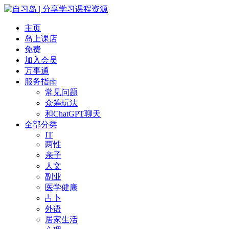
主页
岛上课店
免费
加入会员
万事通
服务指南
常见问题
众筹玩法
和ChatGPT聊天
全部分类
IT
两性
亲子
人文
副业
医学健康
占卜
外语
居家生活