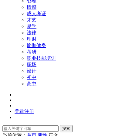
心理
情感
成人考证
才艺
易学
法律
理财
瑜伽健身
考研
职业技能培训
职场
设计
初中
高中
登录
注册
搜索
当前位置：
首页
两性
正文