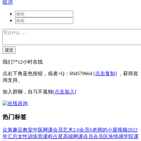
取消
提交
我们7*12小时在线
点右下角蓝色按钮，或者+Q：694579664
[点击复制]
，获得咨
询支持。
加入群聊，自习不孤独
[点击加入]
热门标签
众筹
趣豆教室
中医
网课会员
艺术
2.0会员
S老师的小屋
视频
2022
年汇总
女性
训练营
课程
占星
高端网课会员
会员
区块
情感
学院
课