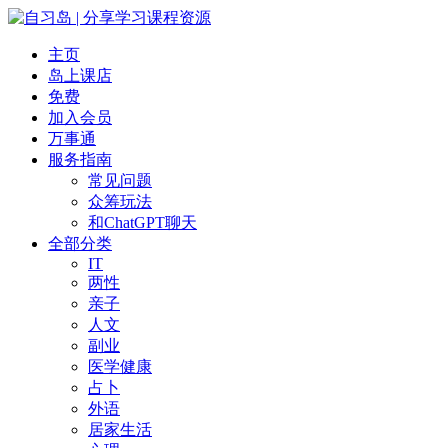
主页
岛上课店
免费
加入会员
万事通
服务指南
常见问题
众筹玩法
和ChatGPT聊天
全部分类
IT
两性
亲子
人文
副业
医学健康
占卜
外语
居家生活