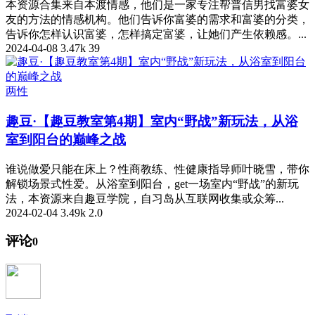
本资源合集来自本渡情感，他们是一家专注帮普信男找富婆女
友的方法的情感机构。他们告诉你富婆的需求和富婆的分类，
告诉你怎样认识富婆，怎样搞定富婆，让她们产生依赖感。...
2024-04-08
3.47k
39
两性
趣豆·【趣豆教室第4期】室内“野战”新玩法，从浴
室到阳台的巅峰之战
谁说做爱只能在床上？性商教练、性健康指导师叶晓雪，带你
解锁场景式性爱。从浴室到阳台，get一场室内“野战”的新玩
法，本资源来自趣豆学院，自习岛从互联网收集或众筹...
2024-02-04
3.49k
2.0
评论
0