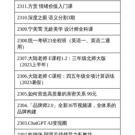
2311.方赏 情绪价值入门课
2310.深度之眼 语义分割3期
2309.宁美莺 无龄美学 设计师全科课
2308.统一考研23全程班（英语一、英语二通
用）
2307.大陆老师 E课程1.2：三年级北师大版
（2023上半年）
2306.大陆老师 C课程：四五年级全项计算训练
（2023暑假）
2305.如何营造高质量的亲密关系 99元
2304.「品牌师2.0」全新36节视频课，全体系的
品牌构建
2303.ChatGPT AI变现圈
2302.欧德张·阿里实战领导力私教坊