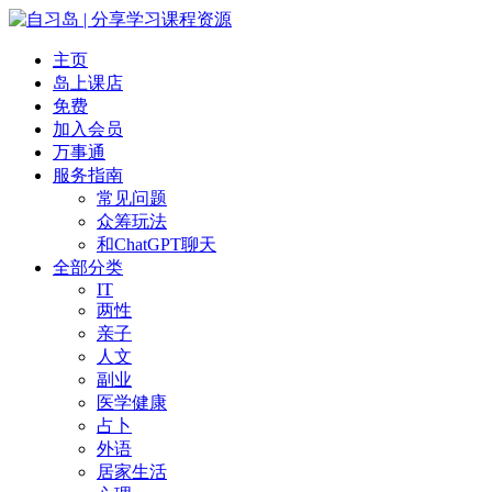
主页
岛上课店
免费
加入会员
万事通
服务指南
常见问题
众筹玩法
和ChatGPT聊天
全部分类
IT
两性
亲子
人文
副业
医学健康
占卜
外语
居家生活