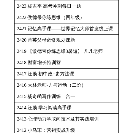
2423.杨吉平 高考冲刺每日一题
2422.傲德带你练思维（四年级）
2421.记忆高手课——世界记忆大师首发线上课
2420.菁英父母必修规划课新
2419.【傲德带你练思维3暑短】-凡凡老师
2418.财富增长特训营
2417.汪勋 初中政+史方法课
2416.大林老师-力与运动（二阶）
2415.杨奇函写作训练二合一
2414.汪勋 学习阅读高手课
2413.心理动力学取向技术及其实践培训
2412.小马宋：营销实战升级