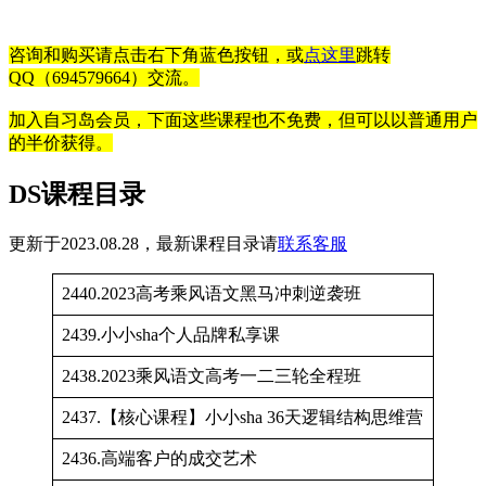
咨询和购买请点击右下角蓝色按钮，或
点这里
跳转
QQ（694579664）交流。
加入自习岛会员，下面这些课程也不免费，但可以以普通用户
的半价获得。
DS课程目录
更新于2023.08.28，最新课程目录请
联系客服
2440.2023高考乘风语文黑马冲刺逆袭班
2439.小小sha个人品牌私享课
2438.2023乘风语文高考一二三轮全程班
2437.【核心课程】小小sha 36天逻辑结构思维营
2436.高端客户的成交艺术