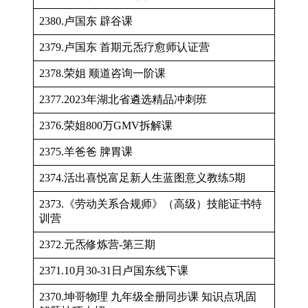
2380.卢国东 辟谷课
2379.卢国东 首期元炁疗愈师认证营
2378.荣姐 顺道咨询一阶课
2377.2023年湖北省遴选精品冲刺班
2376.荣姐800万GMV拆解课
2375.羊爸爸 脾胃课
2374.活出喜悦富足新人生蓝图意义教练5期
2373.《劳动关系合规师》（高级）技能证书特
训营
2372.元炁修炼营-第三期
2371.10月30-31日卢国东线下课
2370.坤哥物理 九年级全册同步课 知识点巩固