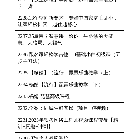
学干货
2238.13个空间折叠术：专治中国家庭脏乱小，
让家轻松扩容，越住越舒心
2237.25堂佛学智慧课：给你一生必修的大智
慧、大格局、大福气
2236.跟名家轻松学吉他—0基础小白初级课（五
步学习法）
2235.【杨婧】（流行）琵琶乐曲教学（上）
2234.杨婧【流行】琵琶乐曲教学（下）
2233.杨婧 琵琶高级课程
2232.全案：同城生鲜实操（项目+短视频）
2231.2023年软考网络工程师视频课程套餐【精
讲+真题+冲刺】
2230.打造个人品牌系统