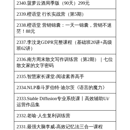
2340.菠萝云酒局季版（90天）299元
2339.橙语堂 行长实战营（第5期）
2338.橙语堂 营销锦囊：一天一锦囊，营销不迷
茫！88元
2337.李汶龙GDPR完整课程（基础班20讲+高级
班62讲）
2336.南方周末散文写作训练营（第2期）｜七位
散文家的文字密码
2335.智慧家长课堂-阅读素养高手
2334.NLP泰斗罗伯特·迪尔茨《语言的魔力》
2333.Stable Diffusion专业系统课丨高效辅助Ui/
运营作品集
2332.老喻·人生复利训练营
2331.最强大脑李威-高效记忆法三合一课程