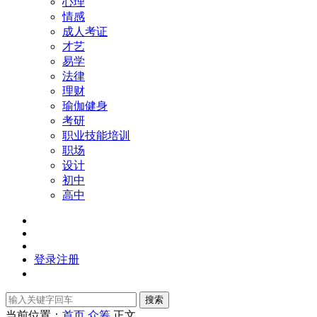
心理
情感
成人考证
才艺
易学
法律
理财
瑜伽健身
考研
职业技能培训
职场
设计
初中
高中
登录
注册
搜索
当前位置：
首页
众筹
正文