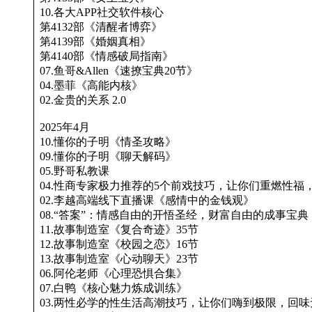
10.各大APP社交软件核心
第4132部《清醒者博弈》
第4139部《婚姻真相》
第4140部《情感破局指南》
07.鱼哥&Allen《速撩宝典20节》
04.墨菲《高能内核》
02.金贵的关系 2.0
2025年4月
10.懂你的子明《情圣攻略》
09.懂你的子明《聊天解码》
05.野哥私教课
04.性商专家极力推荐的5个前戏技巧，让你们重燃性福
02.李越高端线下直播课《感情中的金钱观》
08.“答案”：情感自由的开悟圣经，财富自由的成事宝典
11.故事制造室《复合奇迹》35节
12.故事制造室《校园之恋》16节
13.故事制造室《心动聊天》23节
06.阿伦老师《心理恐惧合集》
07.白鸭《核心魅力炼成训练》
03.两性必学的性生活高潮技巧，让你们嗨到极限，回味