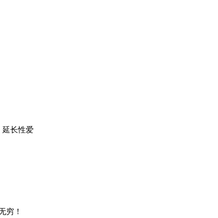
，延长性爱
无穷！