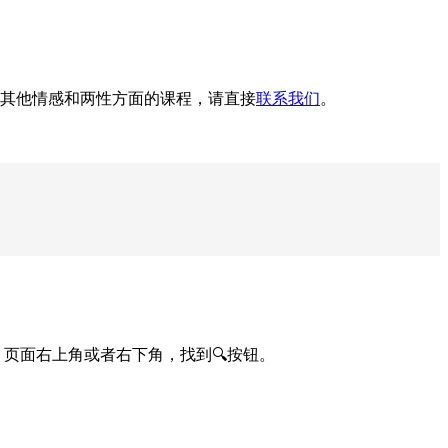
其他情感和两性方面的课程，请直接
联系我们
。
：页面右上角或者右下角，找到🔍按钮。