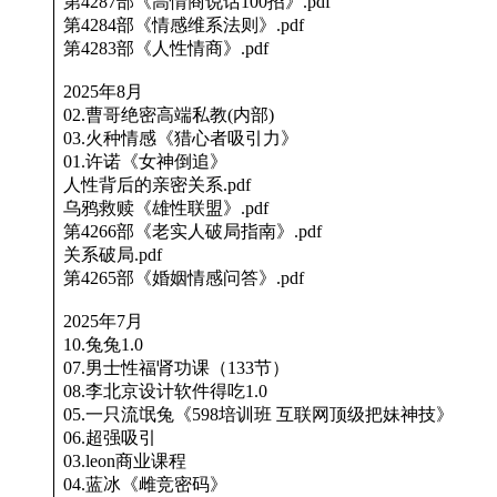
第4287部《高情商说话100招》.pdf
第4284部《情感维系法则》.pdf
第4283部《人性情商》.pdf
2025年8月
02.曹哥绝密高端私教(内部)
03.火种情感《猎心者吸引力》
01.许诺《女神倒追》
人性背后的亲密关系.pdf
乌鸦救赎《雄性联盟》.pdf
第4266部《老实人破局指南》.pdf
关系破局.pdf
第4265部《婚姻情感问答》.pdf
2025年7月
10.兔兔1.0
07.男士性福肾功课（133节）
08.李北京设计软件得吃1.0
05.一只流氓兔《598培训班 互联网顶级把妹神技》
06.超强吸引
03.leon商业课程
04.蓝冰《雌竞密码》