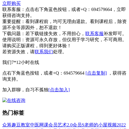
立即购买
联系客服：
点击右下角蓝色按钮，或者+Q：694579664，立即
获得咨询支持。
重要提醒：
看到课程前，均可无理由退款。看到课程后，除资
源不全等原因外，恕不退款！
下载问题：
若下载链接失效，不用担心，
联系客服
补发即可。
使用说明：
资源可永久存放，但仅用于学习研究，不可商用。
请购买正版课程，得到更好体验！
若资源失效，请
联系我们
处理。
我们7*12小时在线
点右下角蓝色按钮，或者+Q：694579664
[点击复制]
，获得咨
询支持。
加入群聊，自习不孤独
[点击加入]
热门标签
众筹
趣豆教室
中医
网课会员
艺术
2.0会员
S老师的小屋
视频
2022