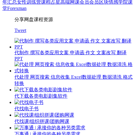
年汇总
女性
训练营
课程
占星
高端网课会员
会员
区块
情感
学院
课
堂
Forexman
分享网盘课程资源
Tweet
代制作 撰写各类应用文案 申请函 作文 文案改写 翻译
PPT
代处理 网页搜索 信息收集 Excel数据处理 数据清洗 格式
转换
代下载各类电影剧集软件
代找电子书
代找课|组织拼课|团购网课
万事通 | 承接你的各种另类需求