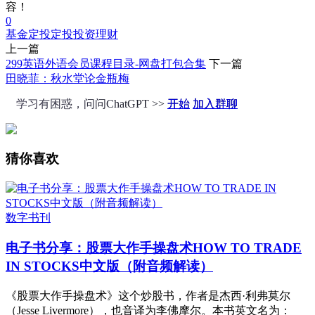
容！
0
基金定投
定投
投资
理财
上一篇
299英语外语会员课程目录-网盘打包合集
下一篇
田晓菲：秋水堂论金瓶梅
学习有困惑，问问ChatGPT >>
开始
加入群聊
猜你喜欢
数字书刊
电子书分享：股票大作手操盘术HOW TO TRADE
IN STOCKS中文版（附音频解读）
《股票大作手操盘术》这个炒股书，作者是杰西·利弗莫尔
（Jesse Livermore），也音译为李佛摩尔。本书英文名为：