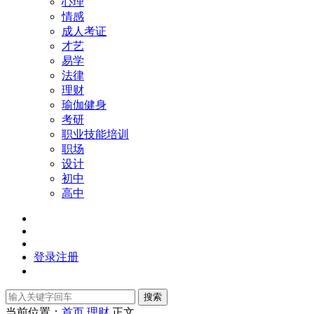
心理
情感
成人考证
才艺
易学
法律
理财
瑜伽健身
考研
职业技能培训
职场
设计
初中
高中
登录
注册
搜索
当前位置：
首页
理财
正文