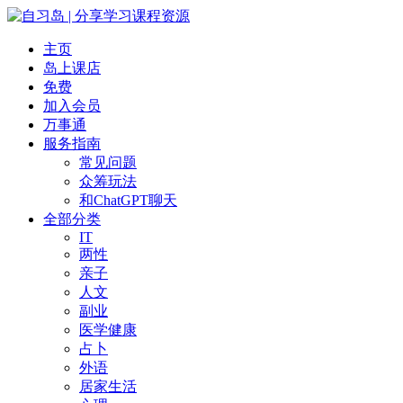
主页
岛上课店
免费
加入会员
万事通
服务指南
常见问题
众筹玩法
和ChatGPT聊天
全部分类
IT
两性
亲子
人文
副业
医学健康
占卜
外语
居家生活