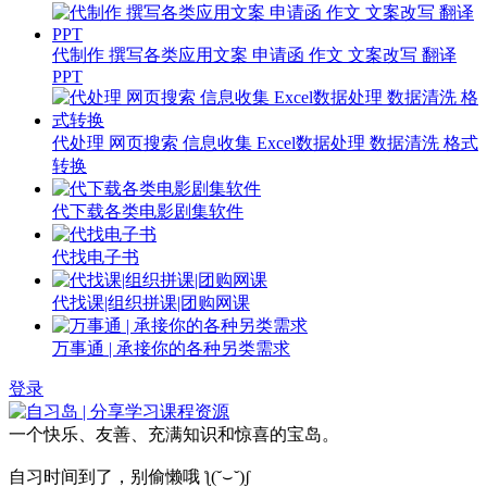
代制作 撰写各类应用文案 申请函 作文 文案改写 翻译
PPT
代处理 网页搜索 信息收集 Excel数据处理 数据清洗 格式
转换
代下载各类电影剧集软件
代找电子书
代找课|组织拼课|团购网课
万事通 | 承接你的各种另类需求
登录
一个快乐、友善、充满知识和惊喜的宝岛。
自习时间到了，别偷懒哦 ƪ(˘⌣˘)ʃ