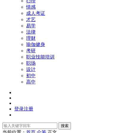
心理
情感
成人考证
才艺
易学
法律
理财
瑜伽健身
考研
职业技能培训
职场
设计
初中
高中
登录
注册
搜索
当前位置：
首页
众筹
正文