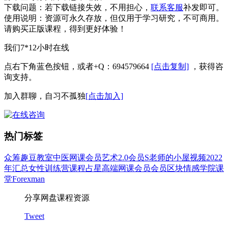
下载问题：
若下载链接失效，不用担心，
联系客服
补发即可。
使用说明：
资源可永久存放，但仅用于学习研究，不可商用。
请购买正版课程，得到更好体验！
我们7*12小时在线
点右下角蓝色按钮，或者+Q：694579664
[点击复制]
，获得咨
询支持。
加入群聊，自习不孤独
[点击加入]
热门标签
众筹
趣豆教室
中医
网课会员
艺术
2.0会员
S老师的小屋
视频
2022
年汇总
女性
训练营
课程
占星
高端网课会员
会员
区块
情感
学院
课
堂
Forexman
分享网盘课程资源
Tweet