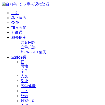
主页
岛上课店
免费
加入会员
万事通
服务指南
常见问题
众筹玩法
和ChatGPT聊天
全部分类
IT
两性
亲子
人文
副业
医学健康
占卜
外语
居家生活