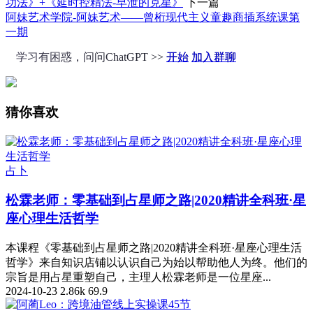
功法》+《延时控精法-早泄的克星》
下一篇
阿妹艺术学院-阿妹艺术——曾桁现代主义童趣商插系统课第
一期
学习有困惑，问问ChatGPT >>
开始
加入群聊
猜你喜欢
占卜
松霖老师：零基础到占星师之路|2020精讲全科班·星
座心理生活哲学
本课程《零基础到占星师之路|2020精讲全科班·星座心理生活
哲学》来自知识店铺以认识自己为始以帮助他人为终。他们的
宗旨是用占星重塑自己，主理人松霖老师是一位星座...
2024-10-23
2.86k
69.9