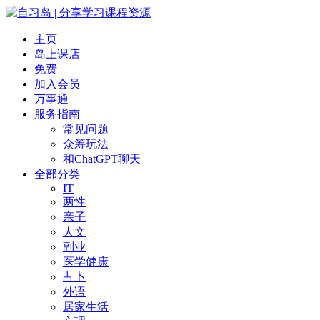
主页
岛上课店
免费
加入会员
万事通
服务指南
常见问题
众筹玩法
和ChatGPT聊天
全部分类
IT
两性
亲子
人文
副业
医学健康
占卜
外语
居家生活