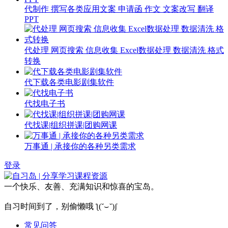
代制作 撰写各类应用文案 申请函 作文 文案改写 翻译
PPT
代处理 网页搜索 信息收集 Excel数据处理 数据清洗 格式
转换
代下载各类电影剧集软件
代找电子书
代找课|组织拼课|团购网课
万事通 | 承接你的各种另类需求
登录
一个快乐、友善、充满知识和惊喜的宝岛。
自习时间到了，别偷懒哦 ƪ(˘⌣˘)ʃ
常见问答