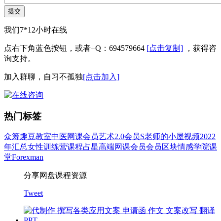
提交
我们7*12小时在线
点右下角蓝色按钮，或者+Q：694579664
[点击复制]
，获得咨
询支持。
加入群聊，自习不孤独
[点击加入]
热门标签
众筹
趣豆教室
中医
网课会员
艺术
2.0会员
S老师的小屋
视频
2022
年汇总
女性
训练营
课程
占星
高端网课会员
会员
区块
情感
学院
课
堂
Forexman
分享网盘课程资源
Tweet