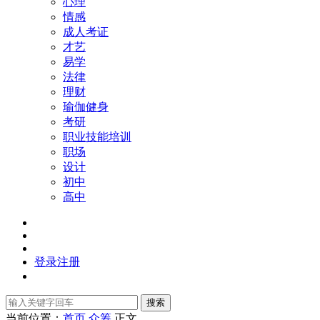
心理
情感
成人考证
才艺
易学
法律
理财
瑜伽健身
考研
职业技能培训
职场
设计
初中
高中
登录
注册
搜索
当前位置：
首页
众筹
正文