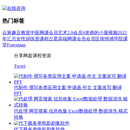
热门标签
众筹
趣豆教室
中医
网课会员
艺术
2.0会员
S老师的小屋
视频
2022
年汇总
女性
训练营
课程
占星
高端网课会员
会员
区块
情感
学院
课
堂
Forexman
分享网盘课程资源
Tweet
代制作 撰写各类应用文案 申请函 作文 文案改写 翻译
PPT
代处理 网页搜索 信息收集 Excel数据处理 数据清洗 格式
转换
代下载各类电影剧集软件