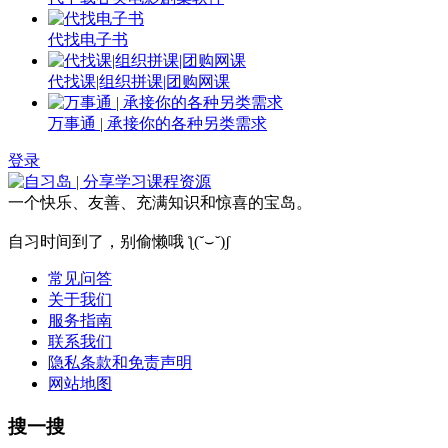
代找电子书
代找课|组织拼课|团购网课
万事通 | 承接你的各种另类需求
登录
一个快乐、友善、充满知识和惊喜的宝岛。
自习时间到了，别偷懒哦 ƪ(˘⌣˘)ʃ
常见问答
关于我们
服务指南
联系我们
隐私条款和免责声明
网站地图
搜一搜