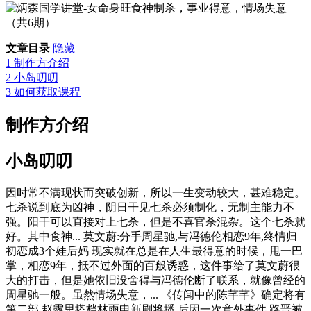
文章目录
隐藏
1
制作方介绍
2
小岛叨叨
3
如何获取课程
制作方介绍
小岛叨叨
因时常不满现状而突破创新，所以一生变动较大，甚难稳定。
七杀说到底为凶神，阴日干见七杀必须制化，无制主能力不
强。阳干可以直接对上七杀，但是不喜官杀混杂。这个七杀就
好。其中食神... 莫文蔚:分手周星驰,与冯德伦相恋9年,终情归
初恋成3个娃后妈 现实就在总是在人生最得意的时候，甩一巴
掌，相恋9年，抵不过外面的百般诱惑，这件事给了莫文蔚很
大的打击，但是她依旧没舍得与冯德伦断了联系，就像曾经的
周星驰一般。虽然情场失意，... 《传闻中的陈芊芊》确定将有
第二部,赵露思搭档林雨申新剧将播 后因一次意外事件,路晋被