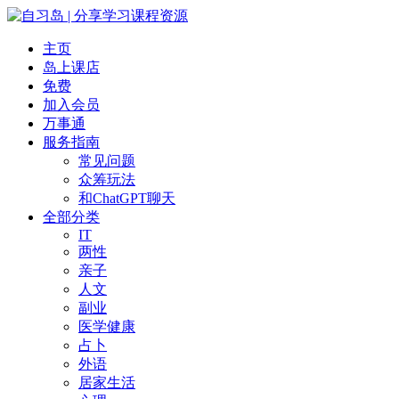
主页
岛上课店
免费
加入会员
万事通
服务指南
常见问题
众筹玩法
和ChatGPT聊天
全部分类
IT
两性
亲子
人文
副业
医学健康
占卜
外语
居家生活