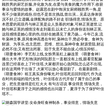
顾胜男的厨艺折服,并化敌为友,在爱与美食的魔力作用下,收获
事业与爱情的故事。赵露思在剧中饰演女厨师顾胜男一角,是
有不少做菜的戏份,但也不是首次挑战,曾出演... 吴孟达身体状
况不好,已立遗嘱,金牌配角的路不好走 职场得意,情场失意。原
本恩爱的苑琼丹与林正英是众人羡慕的对象,可林正英逝世,让
她与林正英的感情没有走到最后,以未亡人的身份送别林正英,
这段感情是她心里的伤,但好在她遇见了黄乃扬,... 今年己亥,流
年枭神主事,原局食神高透在年时,枭神出干,势必夺食。食神为
财源、为享乐,也主思想、思维、想法,枭神夺食,财源受阻,财运
必然不佳;又有想法闭塞、陷于失意不能自拔,心情压抑郁...
《萌妻食神》李艺彤上线,女扮男装杠上赫连景 《萌妻食神》
播出大半,李艺彤饰演的阿阮郡主一直都没有上线,眼看官配赫
连景已经喜欢上了叶佳瑶,大家都开始心急阿阮怎么还不出现,
好在这周终于出场了,大家可以放心看甜剧了。在最新剧情...
《萌妻食神》裕王真实身份曝光,叶佳瑶死后回到现代 作为走
在时尚前端的现代女性，叶佳瑶在古代开创了属于自己的事
业，把生意做得是红红火火 有句古话说 事业得意 情场失意，
叶佳瑶和夏淳于之间的感情也出问题了，夏淳于为了保护叶佳
瑶不...