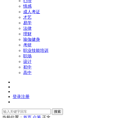
心理
情感
成人考证
才艺
易学
法律
理财
瑜伽健身
考研
职业技能培训
职场
设计
初中
高中
登录
注册
搜索
当前位置：
首页
众筹
正文