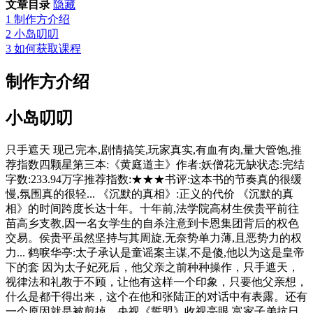
文章目录
隐藏
1
制作方介绍
2
小岛叨叨
3
如何获取课程
制作方介绍
小岛叨叨
只手遮天 现己完本,剧情搞笑,玩家真实,有血有肉,量大管饱,推
荐指数四颗星第三本:《黄庭道主》作者:妖僧花无缺状态:完结
字数:233.94万字推荐指数:★★★书评:这本书的节奏真的很缓
慢,氛围真的很轻... 《沉默的真相》:正义的代价 《沉默的真
相》的时间跨度长达十年。十年前,法学院高材生侯贵平前往
苗高乡支教,因一名女学生的自杀注意到卡恩集团背后的权色
交易。侯贵平虽然坚持与其周旋,无奈势单力薄,且恶势力的权
力... 鹤唳华亭:太子承认是童谣案主谋,不是傻,他以为这是皇帝
下的套 因为太子妃死后，他父亲之前种种操作，只手遮天，
视律法和礼教于不顾，让他有这样一个印象，只要他父亲想，
什么是都干得出来，这个在他和张陆正的对话中有表露。还有
一个原因就是被剪掉... 央视《誓盟》收视亮眼,富家子弟抗日