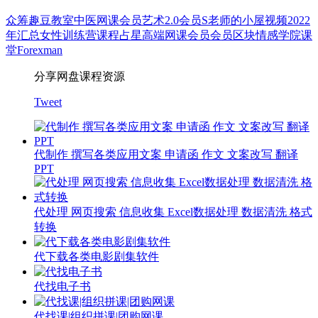
众筹
趣豆教室
中医
网课会员
艺术
2.0会员
S老师的小屋
视频
2022
年汇总
女性
训练营
课程
占星
高端网课会员
会员
区块
情感
学院
课
堂
Forexman
分享网盘课程资源
Tweet
代制作 撰写各类应用文案 申请函 作文 文案改写 翻译
PPT
代处理 网页搜索 信息收集 Excel数据处理 数据清洗 格式
转换
代下载各类电影剧集软件
代找电子书
代找课|组织拼课|团购网课