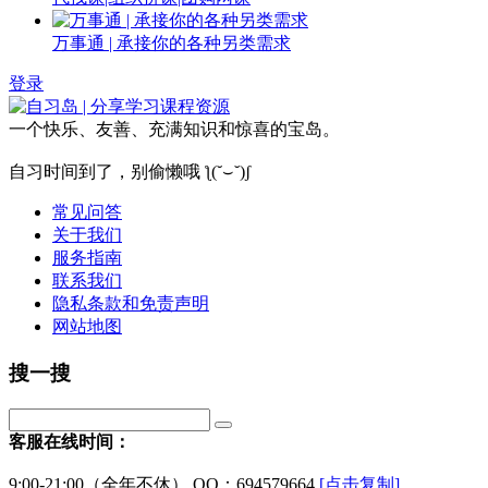
万事通 | 承接你的各种另类需求
登录
一个快乐、友善、充满知识和惊喜的宝岛。
自习时间到了，别偷懒哦 ƪ(˘⌣˘)ʃ
常见问答
关于我们
服务指南
联系我们
隐私条款和免责声明
网站地图
搜一搜
客服在线时间：
9:00-21:00（全年不休） QQ：694579664
[点击复制]