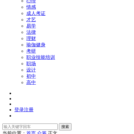
心理
情感
成人考证
才艺
易学
法律
理财
瑜伽健身
考研
职业技能培训
职场
设计
初中
高中
登录
注册
搜索
当前位置：
首页
众筹
正文