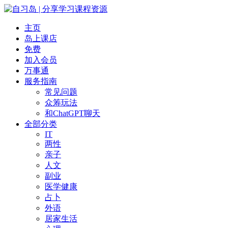
主页
岛上课店
免费
加入会员
万事通
服务指南
常见问题
众筹玩法
和ChatGPT聊天
全部分类
IT
两性
亲子
人文
副业
医学健康
占卜
外语
居家生活