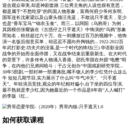
迎合观众审美,却是神剧套路 三位男主角的人设也很有意思，
都是属于“不愁吃穿”的民国人物形象，富商何府少爷何东明、
国军连长沈家梁以及山寨头领汪兆蓝，不敢说只手遮天，至少
也是“香车宝马”“锦衣玉食”。而三... 以阿阳（乌鸦哥）为例，
其因模仿张耀扬在《古惑仔之只手遮天》中饰演的“乌鸦”形象
而知名，粉丝超过六十万。在一则播放过百万的视频中，他饰
演一名饭后假意买单，却迟迟不愿向外掏钱的... 1922-2022百
年武打影史:功夫片的没落,是一个时代的终结(三) 华语影业因
战争的开始而全面停摆，又在战争结束后重获新生。在大时代
的背景下，许多传奇人物涌入香港。邵氏帝国在外跟“电懋”明
争，在内他们兄弟间暗斗；于占元创办“中国戏剧研究学院...
30年5部剧,一部封神一部遭痛批,嘴不饶人的李少红凭什么这么
牛 短短几期节目,实力展示了什么叫“牛气冲天”、“只手遮
天”。年轻演员竞技,观众的年纪相对偏小,台下坐的四位导演,
最不熟就是李少红,因为她最近的一个作品是8年前“人人喊打”
的李版《红...
如何获取课程