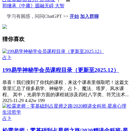
郭继承《中庸》圆融无碍 大智
学习有困惑，问问ChatGPT >>
开始
加入群聊
猜你喜欢
占卜
199易学神秘学会员课程目录（更新至2025.12）
恭喜！我们搜到了你找的课程，来这个课表里领取吧！这篇文
章里汇总了很多易学、神秘学、占卜、魔法、塔罗、风水课
程。 其中，光易学方面的课程就涉及四柱八字类、符咒法术...
2025-11-29
4.42w
199
占卜
松霖老师：零基础到占星师之路|2020精讲全科班·星