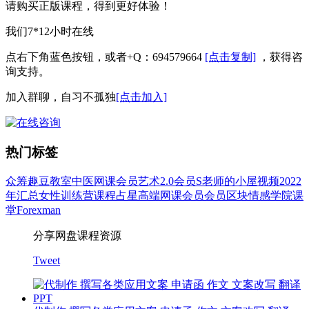
请购买正版课程，得到更好体验！
我们7*12小时在线
点右下角蓝色按钮，或者+Q：694579664
[点击复制]
，获得咨
询支持。
加入群聊，自习不孤独
[点击加入]
热门标签
众筹
趣豆教室
中医
网课会员
艺术
2.0会员
S老师的小屋
视频
2022
年汇总
女性
训练营
课程
占星
高端网课会员
会员
区块
情感
学院
课
堂
Forexman
分享网盘课程资源
Tweet