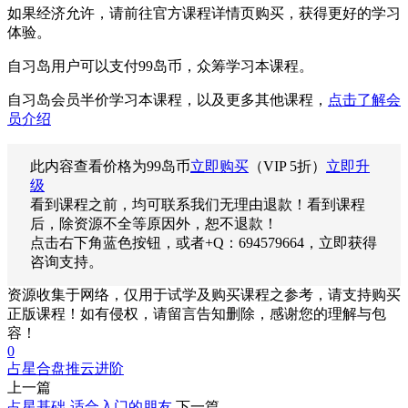
如果经济允许，请前往官方课程详情页购买，获得更好的学习
体验。
自习岛用户可以支付99岛币，众筹学习本课程。
自习岛会员半价学习本课程，以及更多其他课程，
点击了解会
员介绍
此内容查看价格为
99
岛币
立即购买
（VIP 5折）
立即升
级
看到课程之前，均可联系我们无理由退款！看到课程
后，除资源不全等原因外，恕不退款！
点击右下角蓝色按钮，或者+Q：694579664，立即获得
咨询支持。
资源收集于网络，仅用于试学及购买课程之参考，请支持购买
正版课程！如有侵权，请留言告知删除，感谢您的理解与包
容！
0
占星
合盘
推云
进阶
上一篇
占星基础-适合入门的朋友
下一篇