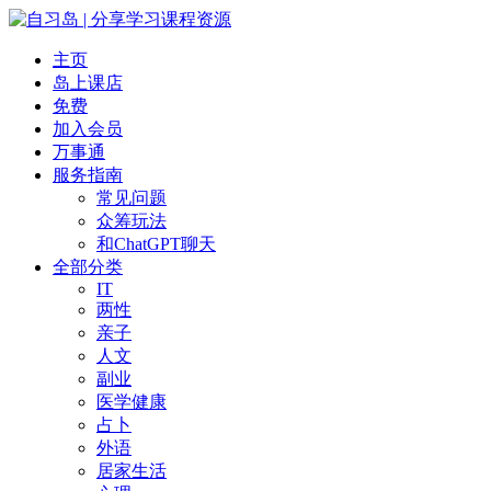
主页
岛上课店
免费
加入会员
万事通
服务指南
常见问题
众筹玩法
和ChatGPT聊天
全部分类
IT
两性
亲子
人文
副业
医学健康
占卜
外语
居家生活