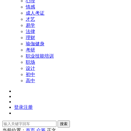
心理
情感
成人考证
才艺
易学
法律
理财
瑜伽健身
考研
职业技能培训
职场
设计
初中
高中
登录
注册
搜索
当前位置：
首页
众筹
正文