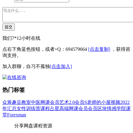
提交
我们7*12小时在线
点右下角蓝色按钮，或者+Q：694579664
[点击复制]
，获得咨
询支持。
加入群聊，自习不孤独
[点击加入]
热门标签
众筹
趣豆教室
中医
网课会员
艺术
2.0会员
S老师的小屋
视频
2022
年汇总
女性
训练营
课程
占星
高端网课会员
会员
区块
情感
学院
课
堂
Forexman
分享网盘课程资源