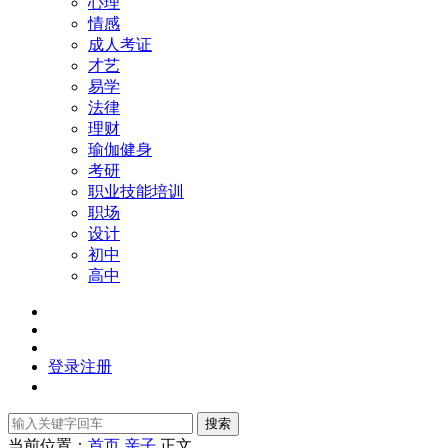
心理
情感
成人考证
才艺
易学
法律
理财
瑜伽健身
考研
职业技能培训
职场
设计
初中
高中
登录
注册
搜索
当前位置：
首页
亲子
正文