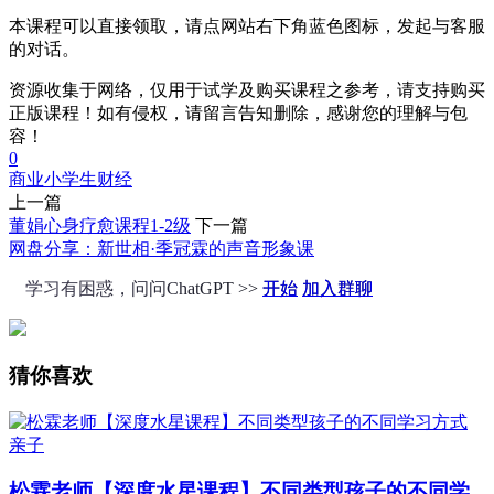
本课程可以直接领取，请点网站右下角蓝色图标，发起与客服
的对话。
资源收集于网络，仅用于试学及购买课程之参考，请支持购买
正版课程！如有侵权，请留言告知删除，感谢您的理解与包
容！
0
商业
小学生
财经
上一篇
董娟心身疗愈课程1-2级
下一篇
网盘分享：新世相·季冠霖的声音形象课
学习有困惑，问问ChatGPT >>
开始
加入群聊
猜你喜欢
亲子
松霖老师【深度水星课程】不同类型孩子的不同学