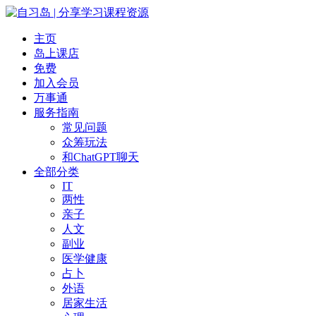
主页
岛上课店
免费
加入会员
万事通
服务指南
常见问题
众筹玩法
和ChatGPT聊天
全部分类
IT
两性
亲子
人文
副业
医学健康
占卜
外语
居家生活