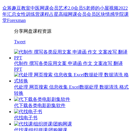
众筹
趣豆教室
中医
网课会员
艺术
2.0会员
S老师的小屋
视频
2022
年汇总
女性
训练营
课程
占星
高端网课会员
会员
区块
情感
学院
课
堂
Forexman
分享网盘课程资源
Tweet
代制作 撰写各类应用文案 申请函 作文 文案改写 翻译
PPT
代处理 网页搜索 信息收集 Excel数据处理 数据清洗 格式
转换
代下载各类电影剧集软件
代找电子书
代找课|组织拼课|团购网课