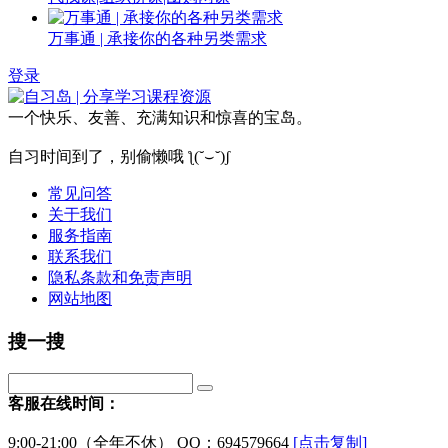
万事通 | 承接你的各种另类需求
登录
一个快乐、友善、充满知识和惊喜的宝岛。
自习时间到了，别偷懒哦 ƪ(˘⌣˘)ʃ
常见问答
关于我们
服务指南
联系我们
隐私条款和免责声明
网站地图
搜一搜
客服在线时间：
9:00-21:00（全年不休） QQ：694579664
[点击复制]