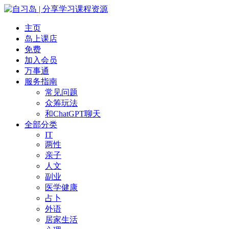
主页
岛上课店
免费
加入会员
万事通
服务指南
常见问题
众筹玩法
和ChatGPT聊天
全部分类
IT
两性
亲子
人文
副业
医学健康
占卜
外语
居家生活