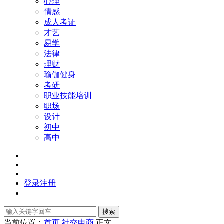
心理
情感
成人考证
才艺
易学
法律
理财
瑜伽健身
考研
职业技能培训
职场
设计
初中
高中
登录
注册
搜索
当前位置：
首页
社交电商
正文