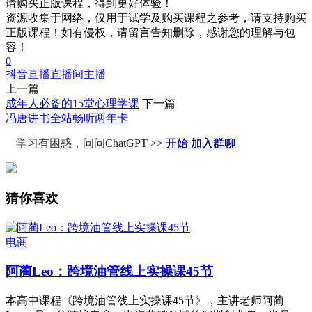
请购买正版课程，得到更好体验！
资源收集于网络，仅用于试学及购买课程之参考，请支持购买
正版课程！如有侵权，请留言告知删除，感谢您的理解与包
容！
0
抖音直播
直播间主播
上一篇
成年人必备的15堂心理学课
下一篇
冯唐讲书全站畅听两年卡
学习有困惑，问问ChatGPT >>
开始
加入群聊
猜你喜欢
电商
阿蔺Leo：跨境油管线上实操课45节
本高中课程《跨境油管线上实操课45节》，主讲老师阿蔺