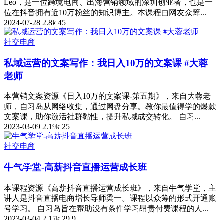
Leo，是一位跨境电商、出海营销领域的深圳创业者，也是一
位在抖音拥有近10万粉丝的知识博主。本课程由网友众筹...
2024-07-28
2.8k
45
社交电商
私域运营的文案写作：我日入10万的文案课 #大蓉
老师
本营销文案资源《日入10万的文案课-第五期》，来自大蓉老
师，自习岛从网络收集，通过网盘分享。教你最值得学的爆款
文案课，助你激活社群黏性，提升私域成交转化。 自习...
2023-03-09
2.19k
25
社交电商
牛气学堂-高薪抖音直播运营成长班
本课程资源《高薪抖音直播运营成长班》，来自牛气学堂，主
讲人是抖音直播电商增长导师梁一。课程以众筹的形式开通账
号学习。 自习岛旨在帮助没有条件学习昂贵付费课程的人...
2023-03-04
2.17k
29.9