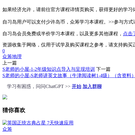
如果经济允许，请前往官方课程详情页购买，获得更好的学习
自习岛用户可以支付少许岛币，众筹学习本课程。>>参与方式
自习岛会员免费或半价学习本课程，以及更多其他课程，
点击
资源收集于网络，仅用于试学及购买课程之参考，请支持购买
0
众筹
地理
上一篇
S老师的小屋-1-2年级知识点导入与呈现培训
下一篇
S老师的小屋-S老师讲英文故事（牛津阅读树1-4级）（含资料
学习有困惑，问问ChatGPT >>
开始
加入群聊
猜你喜欢
众筹