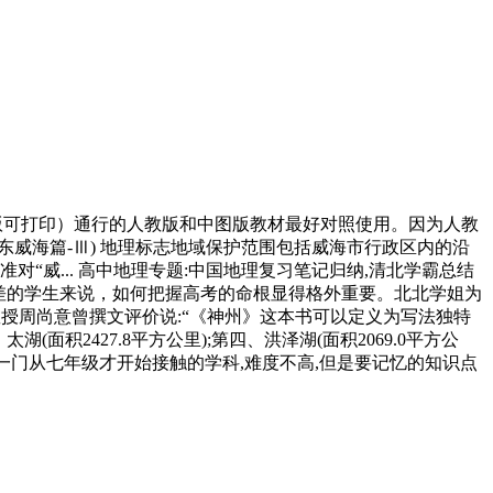
子版可打印）通行的人教版和中图版教材最好对照使用。因为人教
东威海篇-Ⅲ) 地理标志地域保护范围包括威海市行政区内的沿
业部批准对“威... 高中地理专题:中国地理复习笔记归纳,清北学霸总结
维差的学生来说，如何把握高考的命根显得格外重要。北北学姐为
教授周尚意曾撰文评价说:“《神州》这本书可以定义为写法独特
湖(面积2427.8平方公里);第四、洪泽湖(面积2069.0平方公
理是一门从七年级才开始接触的学科,难度不高,但是要记忆的知识点