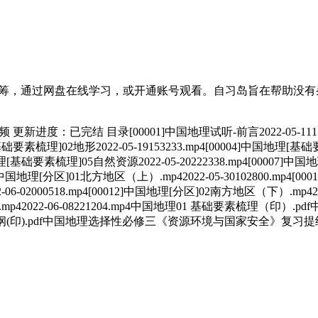
众筹，通过网盘在线学习，或开通账号观看。自习岛旨在帮助没
新进度：已完结 目录[00001]中国地理试听-前言2022-05-1117
要素梳理]02地形2022-05-19153233.mp4[00004]中国地理[基础要素
理[基础要素梳理]05自然资源2022-05-20222338.mp4[00007]中国地
9]中国地理[分区]01北方地区（上）.mp42022-05-30102800.mp4[0
-06-02000518.mp4[00012]中国地理[分区]02南方地区（下）.mp420
青藏地区.mp42022-06-08221204.mp4中国地理01 基础要素梳理（
提纲(印).pdf中国地理选择性必修三《资源环境与国家安全》复习提