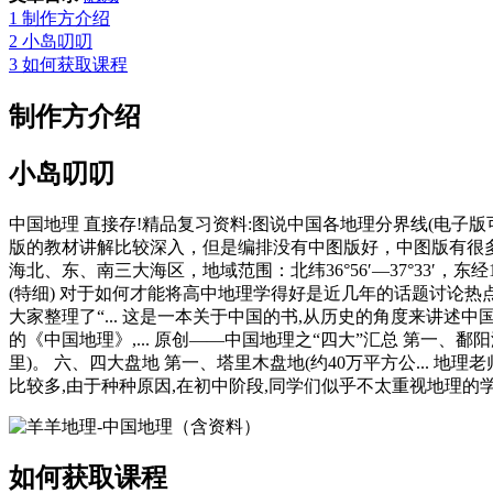
1
制作方介绍
2
小岛叨叨
3
如何获取课程
制作方介绍
小岛叨叨
中国地理 直接存!精品复习资料:图说中国各地理分界线(电
版的教材讲解比较深入，但是编排没有中图版好，中图版有很多很
海北、东、南三大海区，地域范围：北纬36°56′—37°33′，东经1
(特细) 对于如何才能将高中地理学得好是近几年的话题讨论
大家整理了“... 这是一本关于中国的书,从历史的角度来讲
的《中国地理》,... 原创——中国地理之“四大”汇总 第一、鄱阳湖(
里)。 六、四大盘地 第一、塔里木盘地(约40万平方公... 
比较多,由于种种原因,在初中阶段,同学们似乎不太重视地理的学
如何获取课程