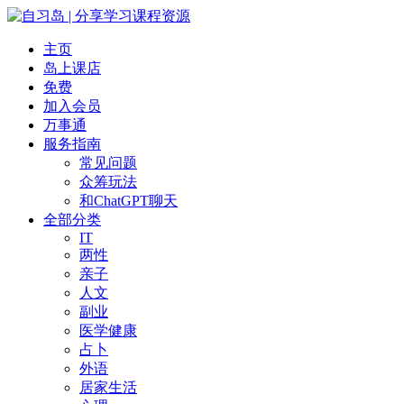
主页
岛上课店
免费
加入会员
万事通
服务指南
常见问题
众筹玩法
和ChatGPT聊天
全部分类
IT
两性
亲子
人文
副业
医学健康
占卜
外语
居家生活