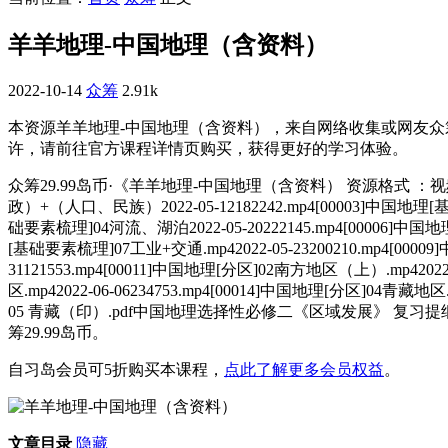
羊羊地理-中国地理（含资料）
2022-10-14
众筹
2.91k
本资源羊羊地理-中国地理（含资料），来自网络收集或网友
许，请前往官方课程详情页购买，获得更好的学习体验。
众筹29.99岛币·《羊羊地理-中国地理（含资料） 资源格式 ：视频 更
政）+（人口、民族）2022-05-12182242.mp4[00003]中国地理[基础
础要素梳理]04河流、湖泊2022-05-20222145.mp4[00006]中国地
[基础要素梳理]07工业+交通.mp42022-05-23200210.mp4[0000
31121553.mp4[00011]中国地理[分区]02南方地区（上）.mp42022
区.mp42022-06-06234753.mp4[00014]中国地理[分区]04
05 青藏（印）.pdf中国地理选择性必修二《区域发展》 复习
筹29.99岛币。
自习岛会员可5折购买本课程，
点此了解更多会员权益
。
文章目录
隐藏