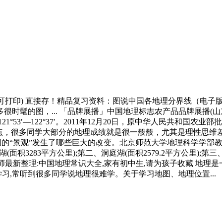
子版可打印) 直接存！精品复习资料：图说中国各地理分界线（电
时髦的图，... 「品牌展播」中国地理标志农产品品牌展播(山
21°53′—122°37′。2011年12月20日，原中华人民共和国农
热点，很多同学大部分的地理成绩就是很一般般，尤其是理性思
述中国的“景观”发生了哪些巨大的改变。北京师范大学地理科学学部
面积3283平方公里);第二、洞庭湖(面积2579.2平方公里);第三、太
地理老师最新整理:中国地理常识大全,家有初中生,请为孩子收藏 地
习,常听到很多同学说地理很难学。关于学习地图、地理位置...