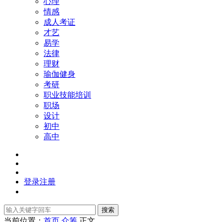
心理
情感
成人考证
才艺
易学
法律
理财
瑜伽健身
考研
职业技能培训
职场
设计
初中
高中
登录
注册
搜索
当前位置：
首页
众筹
正文