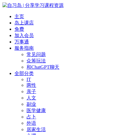
主页
岛上课店
免费
加入会员
万事通
服务指南
常见问题
众筹玩法
和ChatGPT聊天
全部分类
IT
两性
亲子
人文
副业
医学健康
占卜
外语
居家生活