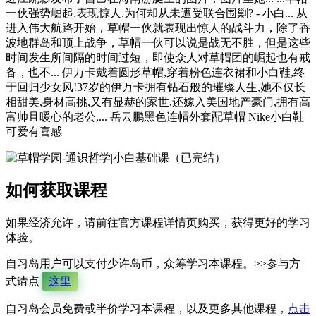
一伙强势崛起,表现惊人,为何却从未遭受联合围剿? - 小白... 从
进入伟大航路开始，草帽一伙就表现出惊人的战斗力，除了香
波地群岛和顶上战争，草帽一伙可以说是战无不胜，但是这些
时间发生所间隔的时间过短，即使众人对草帽团的崛起也有戒
备，也不... 伊万卡戴着圆形草帽,穿着粉色连衣裙和小白鞋,终
于回归少女风!37岁的伊万卡拥有钻石般的璀璨人生,她不仅长
相甜美,身材高挑,又有显赫的家世,还嫁入美国地产豪门,拥有高
富帅且暖心的老公,... 岳云鹏黑色连帽外套配草帽 Nike小白鞋
可爱有喜感
如何获取课程
如果经济允许，请前往官方课程详情页购买，获得更好的学习
体验。
自习岛用户可以支付少许岛币，众筹学习本课程。>>参与方
式请点
这里
自习岛会员免费或半价学习本课程，以及更多其他课程，
点击