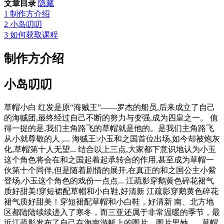
文章目录
隐藏
1
制作方介绍
2
小岛叨叨
3
如何获取课程
制作方介绍
小岛叨叨
草帽小白 红发是原“海贼王”——罗杰的船员,后来成立了自己
的海贼团,最终经过自己不断的努力与变强,成为四皇之一。 值
得一提的是,我们主角路飞的草帽就是他的。是我们主角路飞
从小就尊敬的人 ,... 海贼王:小玉和之国首位出场,如今却被炮灰
化,草帽第十人无望... 结合以上三点,大家都下意识地认为小玉
这个角色将会在和之国起着起承转合的作用,甚至成为草帽一
伙第十个同伴,但是随着剧情的展开,在真正的和之国公主小紫
登场,小玉这个角色的戏份一点点... 江疏影穿鹅黄色碎花裙气
质好甜美!穿短裙配草帽和小白鞋,好清新 江疏影穿鹅黄色碎花
裙气质好甜美！穿短裙配草帽和小白鞋，好清新 南、北方地
区都陆陆续续进入了寒冬，而三亚还属于非常温暖的季节，最
近江疏影发布了自己在海南游艇上的图片，图片里她... ...草帽