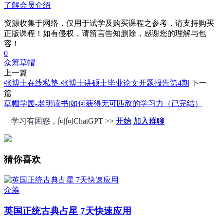
了解会员介绍
资源收集于网络，仅用于试学及购买课程之参考，请支持购买
正版课程！如有侵权，请留言告知删除，感谢您的理解与包
容！
0
众筹
草帽
上一篇
张博士在线私塾-张博士讲硕士毕业论文开题报告第4期
下一
篇
草帽学园-老明读书|如何获得无可匹敌的学习力（已完结）
学习有困惑，问问ChatGPT >>
开始
加入群聊
猜你喜欢
众筹
英国正统古典占星 7天快速应用