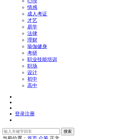
心理
情感
成人考证
才艺
易学
法律
理财
瑜伽健身
考研
职业技能培训
职场
设计
初中
高中
登录
注册
搜索
当前位置：
首页
众筹
正文