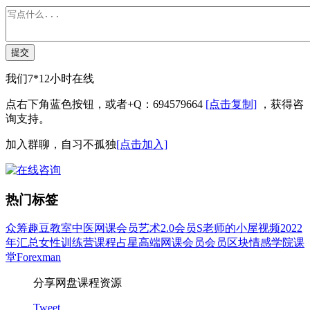
提交
我们7*12小时在线
点右下角蓝色按钮，或者+Q：694579664
[点击复制]
，获得咨
询支持。
加入群聊，自习不孤独
[点击加入]
热门标签
众筹
趣豆教室
中医
网课会员
艺术
2.0会员
S老师的小屋
视频
2022
年汇总
女性
训练营
课程
占星
高端网课会员
会员
区块
情感
学院
课
堂
Forexman
分享网盘课程资源
Tweet