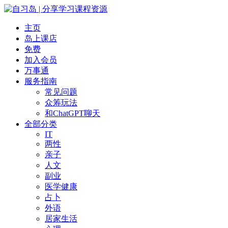
主页
岛上课店
免费
加入会员
万事通
服务指南
常见问题
众筹玩法
和ChatGPT聊天
全部分类
IT
两性
亲子
人文
副业
医学健康
占卜
外语
居家生活