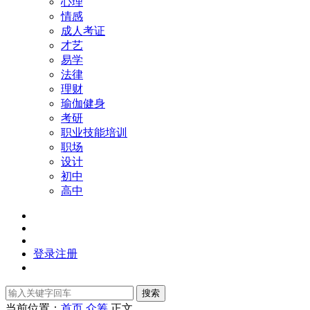
心理
情感
成人考证
才艺
易学
法律
理财
瑜伽健身
考研
职业技能培训
职场
设计
初中
高中
登录
注册
搜索
当前位置：
首页
众筹
正文