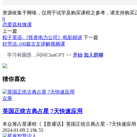
资源收集于网络，仅用于试学及购买课程之参考，请支持购买
0
恋爱
荔枝微课
上一篇
粽子英语-《怪兽电力公司》电影精讲
下一篇
好芳法-100篇古文讲解视频课
学习有困惑，问问ChatGPT >>
开始
加入群聊
猜你喜欢
众筹
英国正统古典占星 7天快速应用
本众筹占星课程《【普通话】英国正统古典占星 - 7天快速应用 
2024-01-09
2.19k
55