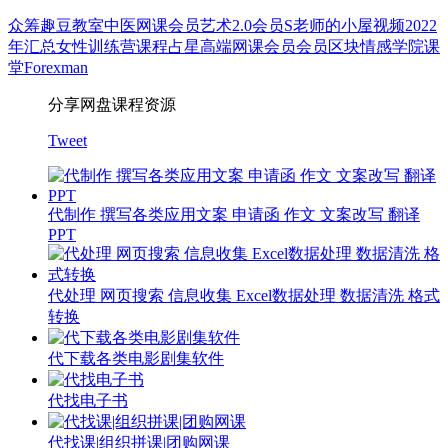
众筹
趣豆教室
中医
网课会员
艺术
2.0会员
S老师的小屋
视频
2022
年汇总
女性
训练营
课程
占星
高端网课会员
会员
区块
情感
学院
课
堂
Forexman
分享网盘课程资源
Tweet
代制作 撰写各类应用文案 申请函 作文 文案改写 翻译
PPT
代处理 网页搜索 信息收集 Excel数据处理 数据清洗 格式
转换
代下载各类电影剧集软件
代找电子书
代找课|组织拼课|团购网课