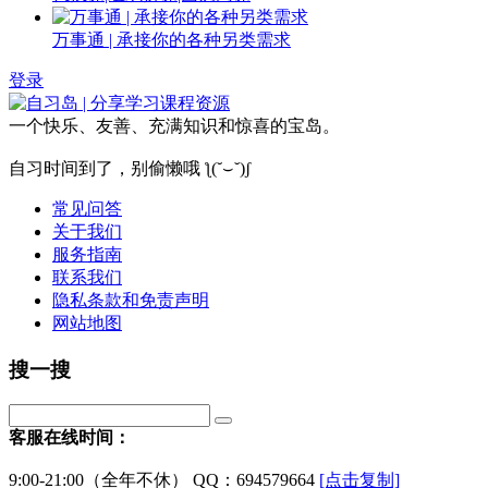
万事通 | 承接你的各种另类需求
登录
一个快乐、友善、充满知识和惊喜的宝岛。
自习时间到了，别偷懒哦 ƪ(˘⌣˘)ʃ
常见问答
关于我们
服务指南
联系我们
隐私条款和免责声明
网站地图
搜一搜
客服在线时间：
9:00-21:00（全年不休） QQ：694579664
[点击复制]