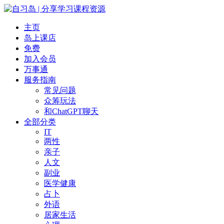
主页
岛上课店
免费
加入会员
万事通
服务指南
常见问题
众筹玩法
和ChatGPT聊天
全部分类
IT
两性
亲子
人文
副业
医学健康
占卜
外语
居家生活