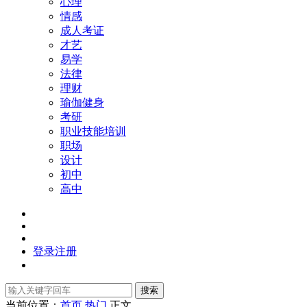
心理
情感
成人考证
才艺
易学
法律
理财
瑜伽健身
考研
职业技能培训
职场
设计
初中
高中
登录
注册
搜索
当前位置：
首页
热门
正文