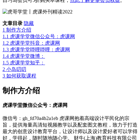
自习岛会员可5折购买本课程，
点此了解更多会员权益
。
文章目录
隐藏
1
制作方介绍
1.1
虎课学堂微信公众号：虎课网
1.2
虎课学堂抖音：虎课网
1.3
虎课学堂哔哩哔哩：虎课网
1.4
虎课学堂微博：
1.5
虎课学堂知乎：
2
小岛叨叨
3
如何获取课程
制作方介绍
虎课学堂微信公众号：虎课网
微信号：gh_fd70a4b2a1eb 虎课网抱着高端设计平民化的宗
旨，提供海量高清短视频教学以及配套图文教程，致力于打造
最大的创意设计教育平台，让设计师以及设计爱好者可以学得
好，学得起，随时随地随心学。 财牛(上海)教育科技有限公司