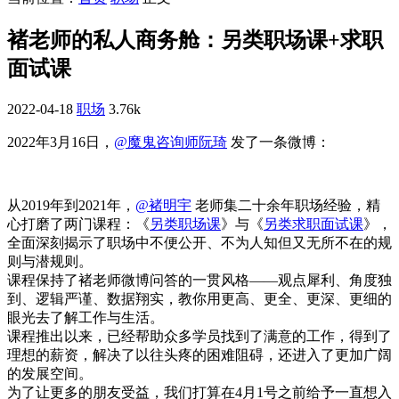
褚老师的私人商务舱：另类职场课+求职
面试课
2022-04-18
职场
3.76k
2022年3月16日，
@魔鬼咨询师阮琦
发了一条微博：
从2019年到2021年，
@褚明宇
老师集二十余年职场经验，精
心打磨了两门课程：《
另类职场课
》与《
另类求职面试课
》，
全面深刻揭示了职场中不便公开、不为人知但又无所不在的规
则与潜规则。
课程保持了褚老师微博问答的一贯风格——观点犀利、角度独
到、逻辑严谨、数据翔实，教你用更高、更全、更深、更细的
眼光去了解工作与生活。
课程推出以来，已经帮助众多学员找到了满意的工作，得到了
理想的薪资，解决了以往头疼的困难阻碍，还进入了更加广阔
的发展空间。
为了让更多的朋友受益，我们打算在4月1号之前给予一直想入