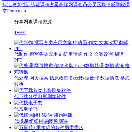
年汇总
女性
训练营
课程
占星
高端网课会员
会员
区块
情感
学院
课
堂
Forexman
分享网盘课程资源
Tweet
代制作 撰写各类应用文案 申请函 作文 文案改写 翻译
PPT
代处理 网页搜索 信息收集 Excel数据处理 数据清洗 格式
转换
代下载各类电影剧集软件
代找电子书
代找课|组织拼课|团购网课