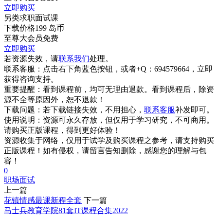
立即购买
另类求职面试课
下载价格
199
岛币
至尊大会员免费
立即购买
若资源失效，请
联系我们
处理。
联系客服：
点击右下角蓝色按钮，或者+Q：694579664，立即
获得咨询支持。
重要提醒：
看到课程前，均可无理由退款。看到课程后，除资
源不全等原因外，恕不退款！
下载问题：
若下载链接失效，不用担心，
联系客服
补发即可。
使用说明：
资源可永久存放，但仅用于学习研究，不可商用。
请购买正版课程，得到更好体验！
资源收集于网络，仅用于试学及购买课程之参考，请支持购买
正版课程！如有侵权，请留言告知删除，感谢您的理解与包
容！
0
职场
面试
上一篇
花镇情感最课新‬程全套
下一篇
马士兵教育学院81套IT课程合集2022