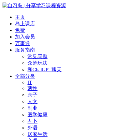
主页
岛上课店
免费
加入会员
万事通
服务指南
常见问题
众筹玩法
和ChatGPT聊天
全部分类
IT
两性
亲子
人文
副业
医学健康
占卜
外语
居家生活