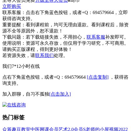
至尊大会员免费
升级至尊大会员
0
岛币
立即购买
联系客服：
点击右下角蓝色按钮，或者+Q：694579664，立即
获得咨询支持。
重要提醒：
看到课程前，均可无理由退款。看到课程后，除资
源不全等原因外，恕不退款！
下载问题：
若下载链接失效，不用担心，
联系客服
补发即可。
使用说明：
资源可永久存放，但仅用于学习研究，不可商用。
请购买正版课程，得到更好体验！
若资源失效，请
联系我们
处理。
我们7*12小时在线
点右下角蓝色按钮，或者+Q：694579664
[点击复制]
，获得咨
询支持。
加入群聊，自习不孤独
[点击加入]
热门标签
众筹
趣豆教室
中医
网课会员
艺术
2.0会员
S老师的小屋
视频
2022