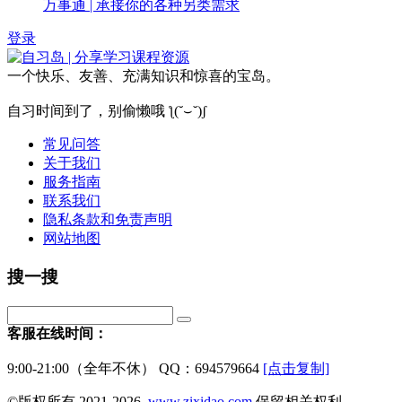
万事通 | 承接你的各种另类需求
登录
一个快乐、友善、充满知识和惊喜的宝岛。
自习时间到了，别偷懒哦 ƪ(˘⌣˘)ʃ
常见问答
关于我们
服务指南
联系我们
隐私条款和免责声明
网站地图
搜一搜
客服在线时间：
9:00-21:00（全年不休） QQ：694579664
[点击复制]
©版权所有 2021-2026,
www.zixidao.com
保留相关权利.