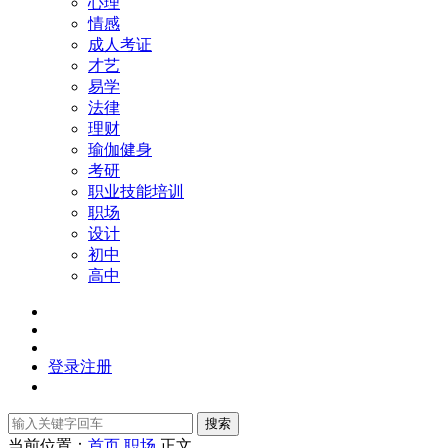
心理
情感
成人考证
才艺
易学
法律
理财
瑜伽健身
考研
职业技能培训
职场
设计
初中
高中
登录
注册
搜索
当前位置：
首页
职场
正文