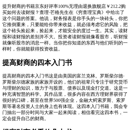
提升财商的书籍京东好评率100%无理由退换旗舰店￥212.2购
买如何去读财报？查理·芒格先生在《穷查理宝典》中给出了
这个问题的答案。他说，财务报表是你手头的一块砖头，你把
它推倒重来，只要能给你带来收益，就必须考虑它的风险，把
这个砖头捡起来，捡起来，才能安全的度过一生。其实，读财
报和读财报的差别并不大。投资者读财报就像看股市，听财报
就像听股市的消息一样。当你把你知道的东西与他们听到的一
样时，你就能获得投资收益。
提高财商的四本入门书
提高财商的四本入门书这是由美国的富兰克林。罗斯柴尔德·
罗斯柴尔德家族的家族开设的，他们的祖辈只专注于研究货币
与理财的知识，致力于与股票、债券以及现金打交道。这是一
种充满智慧的科学。其作品里，很多内容在西方理财界获得了
很好的口碑，甚至在世界500强企业，金融大鳄索罗斯、索罗
斯等著名投资人士的身上也有体现。这四本入门书籍，我会专
门抽出一部分时间与大家一起来阅读，相信看完这四本书，一
定会提升自己的财商。