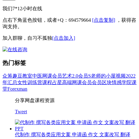
我们7*12小时在线
点右下角蓝色按钮，或者+Q：694579664
[点击复制]
，获得咨
询支持。
加入群聊，自习不孤独
[点击加入]
热门标签
众筹
趣豆教室
中医
网课会员
艺术
2.0会员
S老师的小屋
视频
2022
年汇总
女性
训练营
课程
占星
高端网课会员
会员
区块
情感
学院
课
堂
Forexman
分享网盘课程资源
Tweet
代制作 撰写各类应用文案 申请函 作文 文案改写 翻译