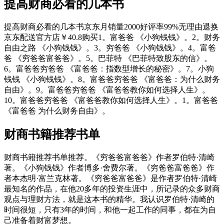
提高财商必看的几本书
提高财商必看的几本书京东月销量2000好评率99%无理由退换
京东配送官方店￥40.8购买1。富爸爸 《小狗钱钱》。2。财务
自由之路 《小狗钱钱》。3。穷爸爸 《小狗钱钱》。4。富爸
爸 《穷爸爸富爸爸》。5。巴菲特 《巴菲特致股东的信》。
6。富爸爸穷爸爸 《富爸爸：指数型增长的秘密》。7。小狗
钱钱 《小狗钱钱》。8。富爸爸穷爸爸 《富爸爸：为什么财务
自由》。9。富爸爸穷爸爸 《富爸爸教你如何选择人生》。
10。富爸爸穷爸爸 《富爸爸教你如何选择人生》。1。富爸爸
《富爸爸 为什么财务自由》。
财商书籍推荐书单
财商书籍推荐书单推荐。《穷爸爸富爸爸》作者罗伯特·清崎
著。《小狗钱钱》作者博多·舍费尔著。《穷爸爸富爸爸》作
者本杰明·富兰克林著。《穷爸爸富爸爸》是作者罗伯特·清崎
最知名的作品，在他20多年的投资生涯中，所记录的众多财商
观点与理财方法，就是这本书的精华。我认识罗伯特·清崎的
时间很短，只有3年的时间，和他一起工作的同事，都在为自
己准备着财富梦想。