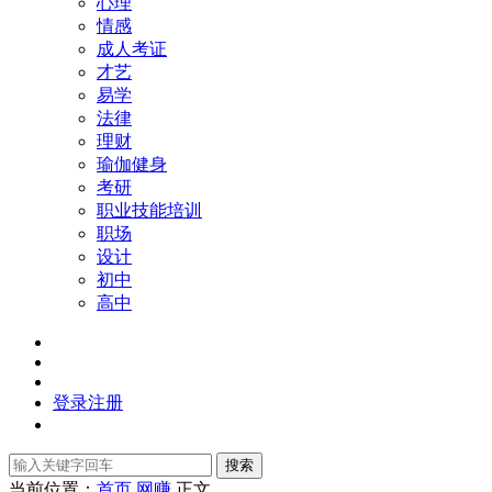
心理
情感
成人考证
才艺
易学
法律
理财
瑜伽健身
考研
职业技能培训
职场
设计
初中
高中
登录
注册
搜索
当前位置：
首页
网赚
正文