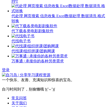
PPT
代处理 网页搜索 信息收集 Excel数据处理 数据清洗 格式
转换
代下载各类电影剧集软件
代找电子书
代找课|组织拼课|团购网课
万事通 | 承接你的各种另类需求
登录
一个快乐、友善、充满知识和惊喜的宝岛。
自习时间到了，别偷懒哦 ƪ(˘⌣˘)ʃ
常见问答
关于我们