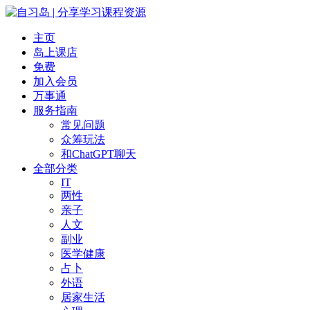
主页
岛上课店
免费
加入会员
万事通
服务指南
常见问题
众筹玩法
和ChatGPT聊天
全部分类
IT
两性
亲子
人文
副业
医学健康
占卜
外语
居家生活