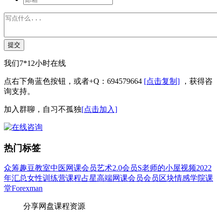
提交
我们7*12小时在线
点右下角蓝色按钮，或者+Q：694579664
[点击复制]
，获得咨
询支持。
加入群聊，自习不孤独
[点击加入]
热门标签
众筹
趣豆教室
中医
网课会员
艺术
2.0会员
S老师的小屋
视频
2022
年汇总
女性
训练营
课程
占星
高端网课会员
会员
区块
情感
学院
课
堂
Forexman
分享网盘课程资源