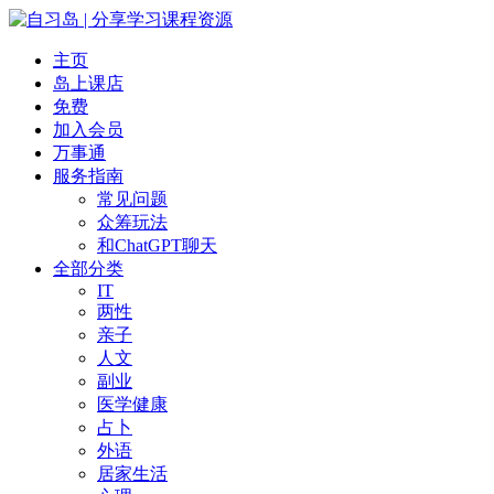
主页
岛上课店
免费
加入会员
万事通
服务指南
常见问题
众筹玩法
和ChatGPT聊天
全部分类
IT
两性
亲子
人文
副业
医学健康
占卜
外语
居家生活