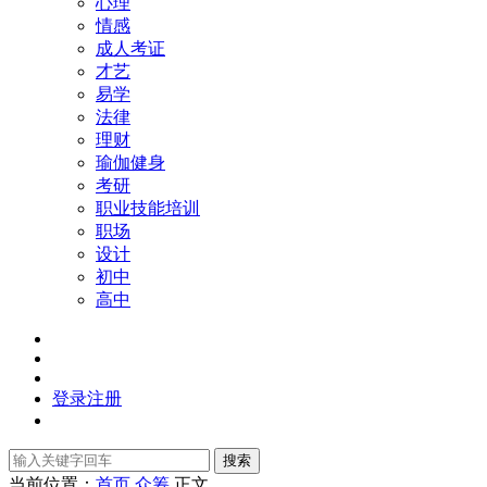
心理
情感
成人考证
才艺
易学
法律
理财
瑜伽健身
考研
职业技能培训
职场
设计
初中
高中
登录
注册
搜索
当前位置：
首页
众筹
正文