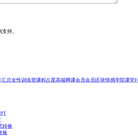
询支持。
2年汇总
女性
训练营
课程
占星
高端网课会员
会员
区块
情感
学院
课堂
F
T
转换