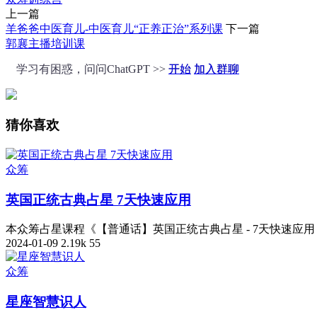
上一篇
羊爸爸中医育儿-中医育儿“正养正治”系列课
下一篇
郭襄主播培训课
学习有困惑，问问ChatGPT >>
开始
加入群聊
猜你喜欢
众筹
英国正统古典占星 7天快速应用
本众筹占星课程《【普通话】英国正统古典占星 - 7天快速应用 
2024-01-09
2.19k
55
众筹
星座智慧识人