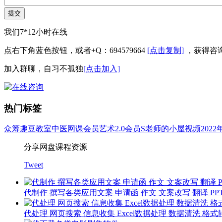
提交
我们7*12小时在线
点右下角蓝色按钮，或者+Q：694579664
[点击复制]
，获得咨
加入群聊，自习不孤独
[点击加入]
热门标签
众筹
趣豆教室
中医
网课会员
艺术
2.0会员
S老师的小屋
视频
202
分享网盘课程资源
Tweet
代制作 撰写各类应用文案 申请函 作文 文案改写 翻译 PP
代处理 网页搜索 信息收集 Excel数据处理 数据清洗 格式