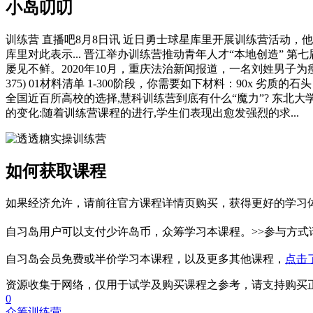
小岛叨叨
训练营 直播吧8月8日讯 近日勇士球星库里开展训练营活动，
库里对此表示... 晋江举办训练营推动青年人才“本地创造”
屡见不鲜。2020年10月，重庆法治新闻报道，一名刘姓男子为瘦身
375) 01材料清单 1-300阶段，你需要如下材料：90x 劣质的石头 51x 
全国近百所高校的选择,慧科训练营到底有什么“魔力”? 东北
的变化:随着训练营课程的进行,学生们表现出愈发强烈的求...
如何获取课程
如果经济允许，请前往官方课程详情页购买，获得更好的学习
自习岛用户可以支付少许岛币，众筹学习本课程。>>参与方式
自习岛会员免费或半价学习本课程，以及更多其他课程，
点击
资源收集于网络，仅用于试学及购买课程之参考，请支持购买
0
众筹
训练营