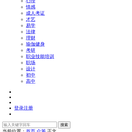
心理
情感
成人考证
才艺
易学
法律
理财
瑜伽健身
考研
职业技能培训
职场
设计
初中
高中
登录
注册
搜索
当前位置：
首页
众筹
正文