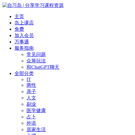
主页
岛上课店
免费
加入会员
万事通
服务指南
常见问题
众筹玩法
和ChatGPT聊天
全部分类
IT
两性
亲子
人文
副业
医学健康
占卜
外语
居家生活