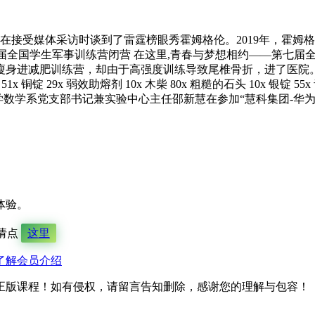
他在接受媒体采访时谈到了雷霆榜眼秀霍姆格伦。2019年，霍
 第七届全国学生军事训练营闭营 在这里,青春与梦想相约——第七
进减肥训练营，却由于高强度训练导致尾椎骨折，进了医院。2021年，
铜锭 29x 弱效助熔剂 10x 木柴 80x 粗糙的石头 10x 银锭 55x 青铜
大学数学系党支部书记兼实验中心主任邵新慧在参加“慧科集团-华
体验。
请点
这里
了解会员介绍
正版课程！如有侵权，请留言告知删除，感谢您的理解与包容！