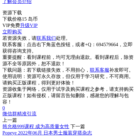
了解会员介绍
资源下载
下载价格
15
岛币
VIP免费
升级VIP
立即购买
若资源失效，请
联系我们
处理。
联系客服：
点击右下角蓝色按钮，或者+Q：694579664，立即
获得咨询支持。
重要提醒：
看到课程前，均可无理由退款。看到课程后，除资
源不全等原因外，恕不退款！
下载问题：
若下载链接失效，不用担心，
联系客服
补发即可。
使用说明：
资源可永久存放，但仅用于学习研究，不可商用。
请购买正版课程，得到更好体验！
资源收集于网络，仅用于试学及购买课程之参考，请支持购买
正版课程！如有侵权，请留言告知删除，感谢您的理解与包
容！
0
微信群精准引流
上一篇
韩允格999课程 成为高质量女性
下一篇
Popeye 2022年06月 日本男士服装穿搭杂志