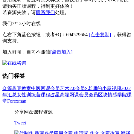
请购买正版课程，得到更好体验！
若资源失效，请
联系我们
处理。
我们7*12小时在线
点右下角蓝色按钮，或者+Q：694579664
[点击复制]
，获得咨
询支持。
加入群聊，自习不孤独
[点击加入]
热门标签
众筹
趣豆教室
中医
网课会员
艺术
2.0会员
S老师的小屋
视频
2022
年汇总
女性
训练营
课程
占星
高端网课会员
会员
区块
情感
学院
课
堂
Forexman
分享网盘课程资源
Tweet