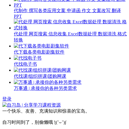
代制作 撰写各类应用文案 申请函 作文 文案改写 翻译
PPT
代处理 网页搜索 信息收集 Excel数据处理 数据清洗 格式
转换
代下载各类电影剧集软件
代找电子书
代找课|组织拼课|团购网课
万事通 | 承接你的各种另类需求
登录
一个快乐、友善、充满知识和惊喜的宝岛。
自习时间到了，别偷懒哦 ƪ(˘⌣˘)ʃ