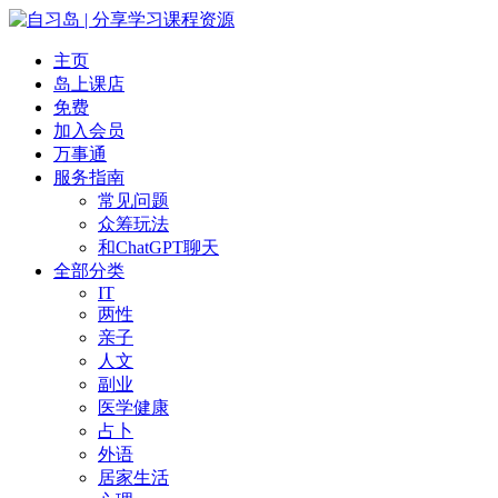
主页
岛上课店
免费
加入会员
万事通
服务指南
常见问题
众筹玩法
和ChatGPT聊天
全部分类
IT
两性
亲子
人文
副业
医学健康
占卜
外语
居家生活