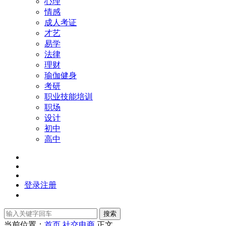
心理
情感
成人考证
才艺
易学
法律
理财
瑜伽健身
考研
职业技能培训
职场
设计
初中
高中
登录
注册
搜索
当前位置：
首页
社交电商
正文