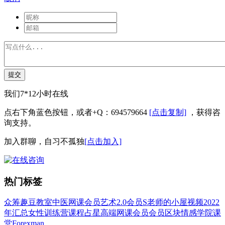
提交
我们7*12小时在线
点右下角蓝色按钮，或者+Q：694579664
[点击复制]
，获得咨
询支持。
加入群聊，自习不孤独
[点击加入]
热门标签
众筹
趣豆教室
中医
网课会员
艺术
2.0会员
S老师的小屋
视频
2022
年汇总
女性
训练营
课程
占星
高端网课会员
会员
区块
情感
学院
课
堂
Forexman