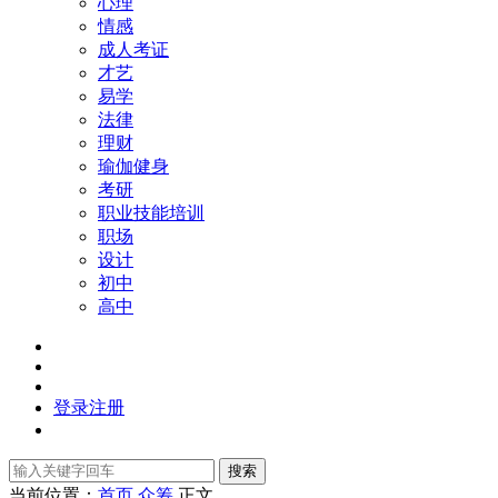
心理
情感
成人考证
才艺
易学
法律
理财
瑜伽健身
考研
职业技能培训
职场
设计
初中
高中
登录
注册
搜索
当前位置：
首页
众筹
正文