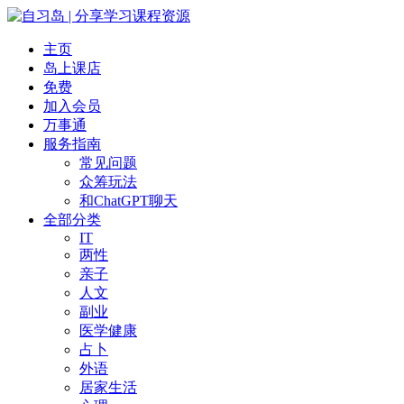
主页
岛上课店
免费
加入会员
万事通
服务指南
常见问题
众筹玩法
和ChatGPT聊天
全部分类
IT
两性
亲子
人文
副业
医学健康
占卜
外语
居家生活