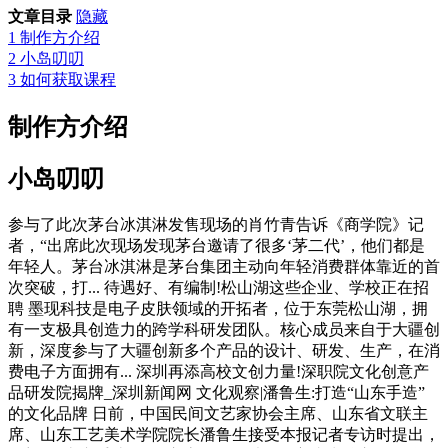
文章目录
隐藏
1
制作方介绍
2
小岛叨叨
3
如何获取课程
制作方介绍
小岛叨叨
参与了此次茅台冰淇淋发售现场的肖竹青告诉《商学院》记
者，“出席此次现场发现茅台邀请了很多‘茅二代’，他们都是
年轻人。茅台冰淇淋是茅台集团主动向年轻消费群体靠近的首
次突破，打... 待遇好、有编制!松山湖这些企业、学校正在招
聘 墨现科技是电子皮肤领域的开拓者，位于东莞松山湖，拥
有一支极具创造力的跨学科研发团队。核心成员来自于大疆创
新，深度参与了大疆创新多个产品的设计、研发、生产，在消
费电子方面拥有... 深圳再添高校文创力量!深职院文化创意产
品研发院揭牌_深圳新闻网 文化观察|潘鲁生:打造“山东手造”
的文化品牌 日前，中国民间文艺家协会主席、山东省文联主
席、山东工艺美术学院院长潘鲁生接受本报记者专访时提出，