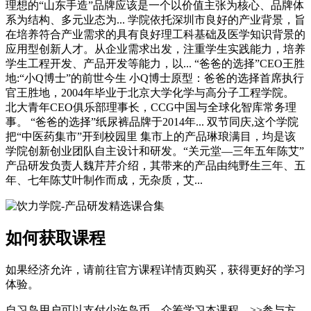
理想的“山东手造”品牌应该是一个以价值主张为核心、品牌体
系为结构、多元业态为... 学院依托深圳市良好的产业背景，旨
在培养符合产业需求的具有良好理工科基础及医学知识背景的
应用型创新人才。从企业需求出发，注重学生实践能力，培养
学生工程开发、产品开发等能力，以... “爸爸的选择”CEO王胜
地:“小Q博士”的前世今生 小Q博士原型：爸爸的选择首席执行
官王胜地，2004年毕业于北京大学化学与高分子工程学院。
北大青年CEO俱乐部理事长，CCG中国与全球化智库常务理
事。 “爸爸的选择”纸尿裤品牌于2014年... 双节同庆,这个学院
把“中医药集市”开到校园里 集市上的产品琳琅满目，均是该
学院创新创业团队自主设计和研发。“关元堂—三年五年陈艾”
产品研发负责人魏芹芹介绍，其带来的产品由纯野生三年、五
年、七年陈艾叶制作而成，无杂质，艾...
如何获取课程
如果经济允许，请前往官方课程详情页购买，获得更好的学习
体验。
自习岛用户可以支付少许岛币，众筹学习本课程。>>参与方