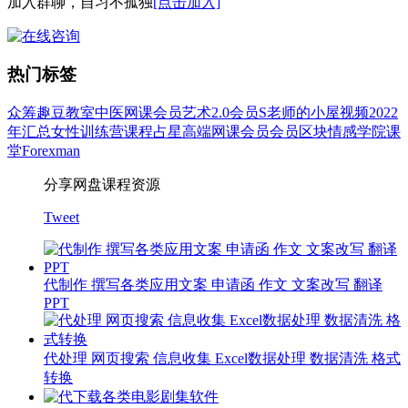
加入群聊，自习不孤独
[点击加入]
热门标签
众筹
趣豆教室
中医
网课会员
艺术
2.0会员
S老师的小屋
视频
2022
年汇总
女性
训练营
课程
占星
高端网课会员
会员
区块
情感
学院
课
堂
Forexman
分享网盘课程资源
Tweet
代制作 撰写各类应用文案 申请函 作文 文案改写 翻译
PPT
代处理 网页搜索 信息收集 Excel数据处理 数据清洗 格式
转换