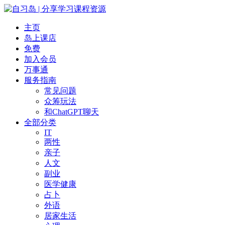
主页
岛上课店
免费
加入会员
万事通
服务指南
常见问题
众筹玩法
和ChatGPT聊天
全部分类
IT
两性
亲子
人文
副业
医学健康
占卜
外语
居家生活