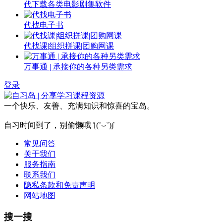
代下载各类电影剧集软件
代找电子书
代找课|组织拼课|团购网课
万事通 | 承接你的各种另类需求
登录
一个快乐、友善、充满知识和惊喜的宝岛。
自习时间到了，别偷懒哦 ƪ(˘⌣˘)ʃ
常见问答
关于我们
服务指南
联系我们
隐私条款和免责声明
网站地图
搜一搜