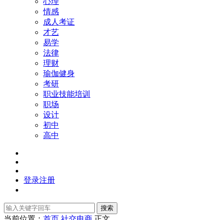
心理
情感
成人考证
才艺
易学
法律
理财
瑜伽健身
考研
职业技能培训
职场
设计
初中
高中
登录
注册
搜索
当前位置：
首页
社交电商
正文