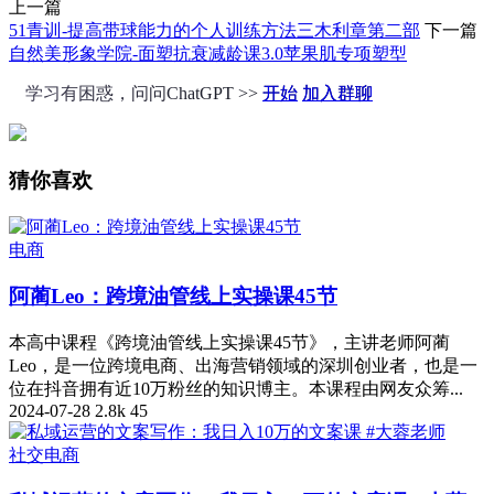
上一篇
51青训-提高带球能力的个人训练方法三木利章第二部
下一篇
自然美形象学院-面塑抗衰减龄课3.0苹果肌专项塑型
学习有困惑，问问ChatGPT >>
开始
加入群聊
猜你喜欢
电商
阿蔺Leo：跨境油管线上实操课45节
本高中课程《跨境油管线上实操课45节》，主讲老师阿蔺
Leo，是一位跨境电商、出海营销领域的深圳创业者，也是一
位在抖音拥有近10万粉丝的知识博主。本课程由网友众筹...
2024-07-28
2.8k
45
社交电商