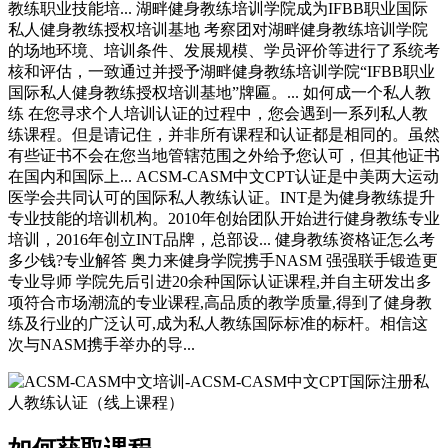
教练职业技能培... 湖畔健身教练培训学院成为IFBB职业国际
私人健身教练授权培训基地 考察团对湖畔健身教练培训学院
的场地环境、培训条件、发展规模、学员评价等进行了系统考
核和评估，一致通过并授予湖畔健身教练培训学院“IFBB职业
国际私人健身教练授权培训基地”牌匾。... 如何成一个私人教
练 在您寻求个人培训认证的过程中，您会遇到一系列私人教
练课程。但是请记住，并非所有课程和认证都是相同的。虽然
有些证书不会在您当地管辖范围之外给予您认可，但其他证书
在国内和国际上... ACSM-CASM中文CPT认证是中美两大运动
医学会共同认可的国际私人教练认证。INT是为健身教练提升
专业技能的培训机构。2010年创始团队开始进行健身教练专业
培训，2016年创立INT品牌，总部设... 健身教练资格证怎么考
多少钱?专业解答 奥力来健身学院携手NASM 强强联手锻造更
专业导师 学院先后引进20余种国际认证课程,并自主研发出多
项符合市场潮流的专业课程,高品质的教学质量,得到了健身教
练及行业的广泛认可,成为私人教练国际标准的标杆。相信这
次与NASM携手举办的导...