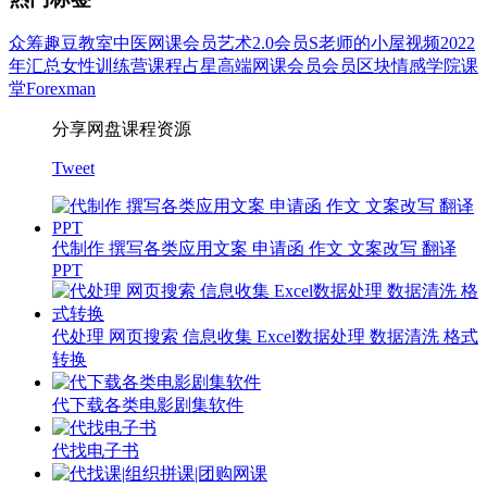
众筹
趣豆教室
中医
网课会员
艺术
2.0会员
S老师的小屋
视频
2022
年汇总
女性
训练营
课程
占星
高端网课会员
会员
区块
情感
学院
课
堂
Forexman
分享网盘课程资源
Tweet
代制作 撰写各类应用文案 申请函 作文 文案改写 翻译
PPT
代处理 网页搜索 信息收集 Excel数据处理 数据清洗 格式
转换
代下载各类电影剧集软件
代找电子书