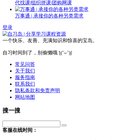
代找课|组织拼课|团购网课
万事通 | 承接你的各种另类需求
登录
一个快乐、友善、充满知识和惊喜的宝岛。
自习时间到了，别偷懒哦 ƪ(˘⌣˘)ʃ
常见问答
关于我们
服务指南
联系我们
隐私条款和免责声明
网站地图
搜一搜
客服在线时间：