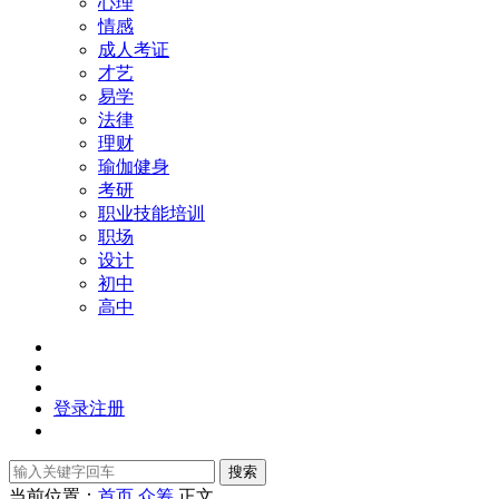
心理
情感
成人考证
才艺
易学
法律
理财
瑜伽健身
考研
职业技能培训
职场
设计
初中
高中
登录
注册
搜索
当前位置：
首页
众筹
正文