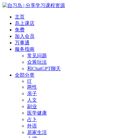
主页
岛上课店
免费
加入会员
万事通
服务指南
常见问题
众筹玩法
和ChatGPT聊天
全部分类
IT
两性
亲子
人文
副业
医学健康
占卜
外语
居家生活