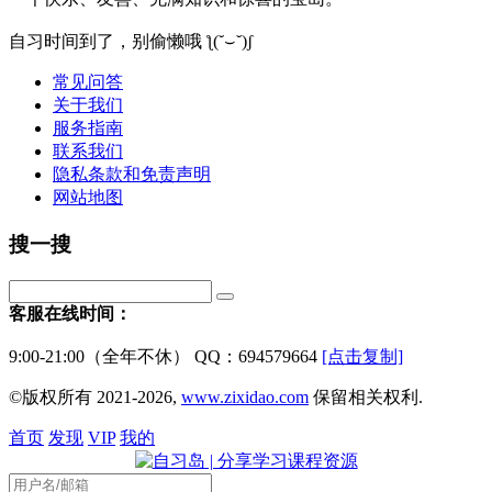
自习时间到了，别偷懒哦 ƪ(˘⌣˘)ʃ
常见问答
关于我们
服务指南
联系我们
隐私条款和免责声明
网站地图
搜一搜
客服在线时间：
9:00-21:00（全年不休） QQ：694579664
[点击复制]
©版权所有 2021-2026,
www.zixidao.com
保留相关权利.
首页
发现
VIP
我的