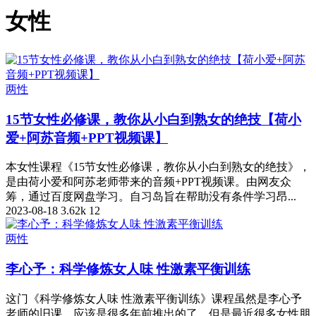
女性
两性
15节女性必修课，教你从小白到熟女的绝技【荷小
爱+阿苏音频+PPT视频课】
本女性课程《15节女性必修课，教你从小白到熟女的绝技》，
是由荷小爱和阿苏老师带来的音频+PPT视频课。由网友众
筹，通过百度网盘学习。自习岛旨在帮助没有条件学习昂...
2023-08-18
3.62k
12
两性
李心予：科学修炼女人味 性激素平衡训练
这门《科学修炼女人味 性激素平衡训练》课程虽然是李心予
老师的旧课，应该是很多年前推出的了。但是最近很多女性朋