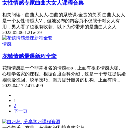
女性情感专家曲曲大女人课程合集
相关阅读：曲曲大女人-曲曲的系统课-金贵的关系 曲曲大女人
是一个女性情感大V，但她发布的内容页不仅限于对女人有
用，男人看了也很有收获。以下为你带来的是曲曲大女人...
2022-05-06
1.21w
39
情感
花镇情感最课新‬程全套
花镇情感是一个非常著名的情感app，上面有很多情感大咖、
心理学名家的课程。根据百度百科介绍，这是一个专注提供婚
姻恋爱挽回、脱单技巧、魅力提升服务的机构。上面有情...
2022-04-17
2.47k
499
1
2
下一页
一个快乐、友善、充满知识和惊喜的宝岛。