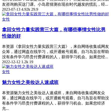
友咨询购买这门课。小岛君猜测在现在时代越发的慌乱，经...
2023-07-13
4.92k
29.9
女性
拿回女性力量实践营三大篇，有哪些事情女性比男
性做的好
本资源《拿回女性力量实践营三大篇》，来自网络收集或网友
众筹，通过网盘在线学习，或开通账号观看。自习岛旨在帮助
没有条件学习昂贵付费课程的人，获得学习机会。如果您经...
2022-12-12
1.2k
19
女性
魅力女性之美妆达人速成班
本资源魅力女性之美妆达人速成班，来自网络收集或网友众
筹，通过网盘在线学习，或开通账号观看。自习岛旨在帮助没
有条件学习昂贵付费课程的人，获得学习机会。如果您经济
允...