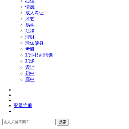
心理
情感
成人考证
才艺
易学
法律
理财
瑜伽健身
考研
职业技能培训
职场
设计
初中
高中
登录
注册
搜索