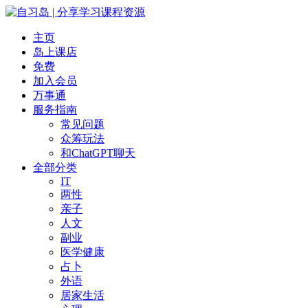
主页
岛上课店
免费
加入会员
万事通
服务指南
常见问题
众筹玩法
和ChatGPT聊天
全部分类
IT
两性
亲子
人文
副业
医学健康
占卜
外语
居家生活