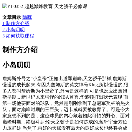
文章目录
隐藏
1
制作方介绍
2
小岛叨叨
3
如何获取课程
制作方介绍
小岛叨叨
詹姆斯外号之“小皇帝”正如出道即巅峰,天之骄子那样,詹姆斯
慢慢的成长起来,有因为詹姆斯的英文绰号King,所以慢慢的,很
多人都叫詹姆斯为小皇帝了,外号是这样的,可是也反应出詹姆
斯早期... 新世纪以来强悍的NBA首秀,华盛顿打出状元表现 而
第一场他要面对的球队，竟然是刚刚拿到了总冠军奖杯的热火
队，面对巅峰时期的三巨头，迈卡威就要被教育了。可是令大
家意想不到的是，这位球员的内心藏着如此可怕的野心。面对
巅峰时期... 终极斗罗:论天之骄子是如何炼成的,蓝轩宇全方位
力压群雄 当然了,再好的天赋没有后天的良好成长也终将会成