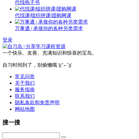
代找电子书
代找课|组织拼课|团购网课
万事通 | 承接你的各种另类需求
登录
一个快乐、友善、充满知识和惊喜的宝岛。
自习时间到了，别偷懒哦 ƪ(˘⌣˘)ʃ
常见问答
关于我们
服务指南
联系我们
隐私条款和免责声明
网站地图
搜一搜