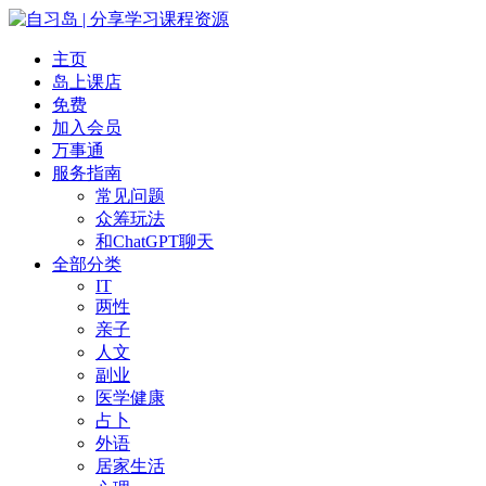
主页
岛上课店
免费
加入会员
万事通
服务指南
常见问题
众筹玩法
和ChatGPT聊天
全部分类
IT
两性
亲子
人文
副业
医学健康
占卜
外语
居家生活