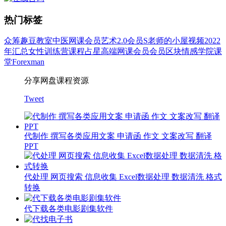
热门标签
众筹
趣豆教室
中医
网课会员
艺术
2.0会员
S老师的小屋
视频
2022
年汇总
女性
训练营
课程
占星
高端网课会员
会员
区块
情感
学院
课
堂
Forexman
分享网盘课程资源
Tweet
代制作 撰写各类应用文案 申请函 作文 文案改写 翻译
PPT
代处理 网页搜索 信息收集 Excel数据处理 数据清洗 格式
转换
代下载各类电影剧集软件