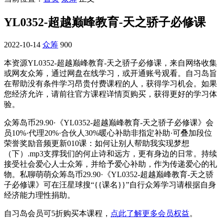
YL0352-超越巅峰教育-天之骄子必修课
2022-10-14
众筹
900
本资源YL0352-超越巅峰教育-天之骄子必修课，来自网络收集
或网友众筹，通过网盘在线学习，或开通账号观看。自习岛旨
在帮助没有条件学习昂贵付费课程的人，获得学习机会。如果
您经济允许，请前往官方课程详情页购买，获得更好的学习体
验。
众筹岛币29.90·《YL0352-超越巅峰教育-天之骄子必修课》会
员10%·代理20%·合伙人30%暖心补助非指定补助·可叠加段位
荣誉奖励音频更新010课：如何让别人帮助我实现梦想
（下）.mp3支撑我们的何止诗和远方，更有身边的日常。持续
接受社会爱心人士众筹，并给予爱心补助，作为传递爱心的礼
物。私聊萌萌众筹岛币29.90·《YL0352-超越巅峰教育-天之骄
子必修课》可在汪星球搜“{{课名}}”自行众筹学习请根据自身
经济能力理性捐助。
自习岛会员可5折购买本课程，
点此了解更多会员权益
。