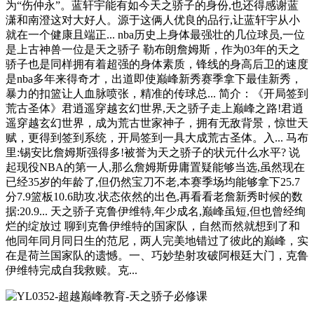
为“伤仲永”。蓝轩宇能有如今天之骄子的身份,也还得感谢蓝
潇和南澄这对大好人。源于这俩人优良的品行,让蓝轩宇从小
就在一个健康且端正... nba历史上身体最强壮的几位球员,一位
是上古神兽一位是天之骄子 勒布朗詹姆斯，作为03年的天之
骄子也是同样拥有着超强的身体素质，锋线的身高后卫的速度
是nba多年来得奇才，出道即使巅峰新秀赛季拿下最佳新秀，
暴力的扣篮让人血脉喷张，精准的传球总... 简介：《开局签到
荒古圣体》君逍遥穿越玄幻世界,天之骄子走上巅峰之路!君逍
遥穿越玄幻世界，成为荒古世家神子，拥有无敌背景，惊世天
赋，更得到签到系统，开局签到一具大成荒古圣体。入... 马布
里:锡安比詹姆斯强得多!被誉为天之骄子的状元什么水平? 说
起现役NBA的第一人,那么詹姆斯毋庸置疑能够当选,虽然现在
已经35岁的年龄了,但仍然宝刀不老,本赛季场均能够拿下25.7
分7.9篮板10.6助攻,状态依然的出色,再看看老詹新秀时候的数
据:20.9... 天之骄子克鲁伊维特,年少成名,巅峰虽短,但也曾经绚
烂的绽放过 聊到克鲁伊维特的国家队，自然而然就想到了和
他同年同月同日生的范尼，两人完美地错过了彼此的巅峰，实
在是荷兰国家队的遗憾。一、巧妙垫射攻破阿根廷大门，克鲁
伊维特完成自我救赎。克...