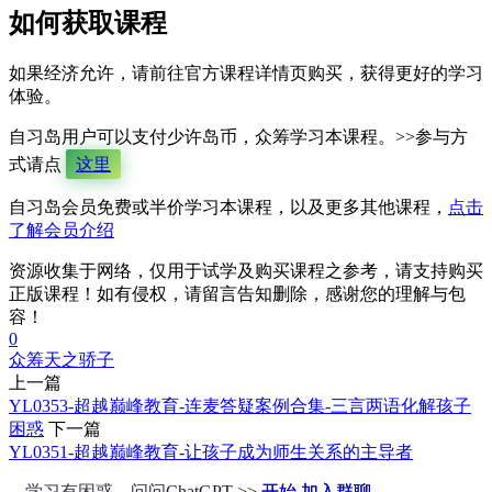
如何获取课程
如果经济允许，请前往官方课程详情页购买，获得更好的学习
体验。
自习岛用户可以支付少许岛币，众筹学习本课程。>>参与方
式请点
这里
自习岛会员免费或半价学习本课程，以及更多其他课程，
点击
了解会员介绍
资源收集于网络，仅用于试学及购买课程之参考，请支持购买
正版课程！如有侵权，请留言告知删除，感谢您的理解与包
容！
0
众筹
天之骄子
上一篇
YL0353-超越巅峰教育-连麦答疑案例合集-三言两语化解孩子
困惑
下一篇
YL0351-超越巅峰教育-让孩子成为师生关系的主导者
学习有困惑，问问ChatGPT >>
开始
加入群聊