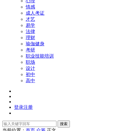
心理
情感
成人考证
才艺
易学
法律
理财
瑜伽健身
考研
职业技能培训
职场
设计
初中
高中
登录
注册
搜索
当前位置：
首页
众筹
正文