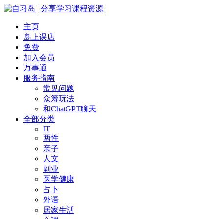
主页
岛上课店
免费
加入会员
万事通
服务指南
常见问题
众筹玩法
和ChatGPT聊天
全部分类
IT
两性
亲子
人文
副业
医学健康
占卜
外语
居家生活