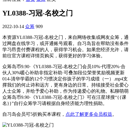
YL0388-习冠-名校之门
2022-10-14
众筹
909
本资源YL0388-习冠-名校之门，来自网络收集或网友众筹，通
过网盘在线学习，或开通账号观看。自习岛旨在帮助没有条件
学习昂贵付费课程的人，获得学习机会。如果您经济允许，请
前往官方课程详情页购买，获得更好的学习体验。
众筹岛币9.90·《YL0388-习冠-名校之门会员10%·代理20%·合
伙人30%暖心补助非指定补助·可叠加段位荣誉奖励视频更新
014-清华学霸的12个习惯决定你孩子的学习成绩（一）.mp4支
撑我们的何止诗和远方，更有身边的日常。持续接受社会爱心
人士众筹，并给予爱心补助，作为传递爱心的礼物。私聊萌萌
众筹岛币9.90·《YL0388-习冠-名校之门》可在汪星球搜“{{课
名}}”自行众筹学习请根据自身经济能力理性捐助。
自习岛会员可5折购买本课程，
点此了解更多会员权益
。