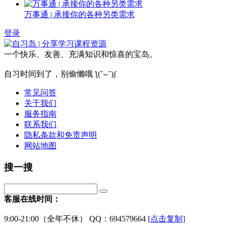
万事通 | 承接你的各种另类需求
登录
一个快乐、友善、充满知识和惊喜的宝岛。
自习时间到了，别偷懒哦 ƪ(˘⌣˘)ʃ
常见问答
关于我们
服务指南
联系我们
隐私条款和免责声明
网站地图
搜一搜
客服在线时间：
9:00-21:00（全年不休） QQ：694579664
[点击复制]