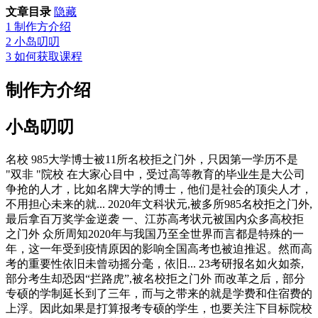
文章目录
隐藏
1
制作方介绍
2
小岛叨叨
3
如何获取课程
制作方介绍
小岛叨叨
名校 985大学博士被11所名校拒之门外，只因第一学历不是
"双非 "院校 在大家心目中，受过高等教育的毕业生是大公司
争抢的人才，比如名牌大学的博士，他们是社会的顶尖人才，
不用担心未来的就... 2020年文科状元,被多所985名校拒之门外,
最后拿百万奖学金逆袭 一、江苏高考状元被国内众多高校拒
之门外 众所周知2020年与我国乃至全世界而言都是特殊的一
年，这一年受到疫情原因的影响全国高考也被迫推迟。然而高
考的重要性依旧未曾动摇分毫，依旧... 23考研报名如火如荼,
部分考生却恐因“拦路虎”,被名校拒之门外 而改革之后，部分
专硕的学制延长到了三年，而与之带来的就是学费和住宿费的
上浮。因此如果是打算报考专硕的学生，也要关注下目标院校