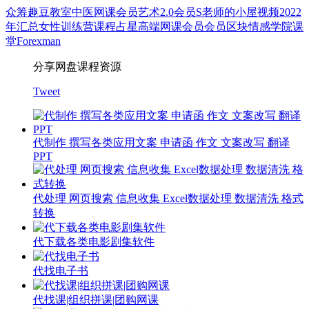
众筹
趣豆教室
中医
网课会员
艺术
2.0会员
S老师的小屋
视频
2022
年汇总
女性
训练营
课程
占星
高端网课会员
会员
区块
情感
学院
课
堂
Forexman
分享网盘课程资源
Tweet
代制作 撰写各类应用文案 申请函 作文 文案改写 翻译
PPT
代处理 网页搜索 信息收集 Excel数据处理 数据清洗 格式
转换
代下载各类电影剧集软件
代找电子书
代找课|组织拼课|团购网课