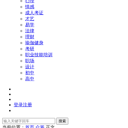
心理
情感
成人考证
才艺
易学
法律
理财
瑜伽健身
考研
职业技能培训
职场
设计
初中
高中
登录
注册
搜索
当前位置：
首页
众筹
正文