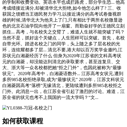
的学制和收费变动。英语水平也成拦路虎，部分学生恐... 他高
考成绩接近满分,却被清华北大拒绝,如今他怎么样了? 三、收
获国之馈赠当王德民努力学习,以接近满分的高考试卷傲视群
雄的时候,清华北大为他关上了门,只有相比于两所名校微显逊
色的北京石油学院向他开了一扇窗。而勤奋好学的王德民立刻
抓住... 高考，与名校失之交臂了，难道人生就不能突破了吗？
当然不是，抓好这个关键点，人生照样可以突破。首先，名校
自带光环。踏进名校之门的同学，头上随之多了层名校的光
环，连炫耀都多了层... 清北不要,港大却以百万奖学金邀约,江
苏状元白湘菱经历了什么 但身为2020年江苏省的文科高考状
元的白湘菱，却没能达到清北的录取要求，甚至连复旦、交
大、浙大等一众名校都把她“拒之门外”，也因此被称为“最惨
状元”。2020年高考中，白湘菱语数外... 江苏高考女状元,遭到
多所985名校拒绝录取,成为“最惨状元” 2020年，江苏文科状元
白湘菱因高考“落榜”无缘清北，更陆续遭到多所985名校拒之
门外。此消息一出，在江苏全省引起了激烈的讨论。难道，江
苏全省的状元也考不上我国的一流大学吗？“文...
如何获取课程