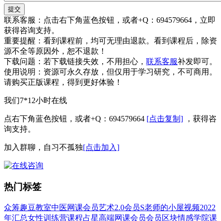
提交
联系客服：
点击右下角蓝色按钮，或者+Q：694579664，立即
获得咨询支持。
重要提醒：
看到课程前，均可无理由退款。看到课程后，除资
源不全等原因外，恕不退款！
下载问题：
若下载链接失效，不用担心，
联系客服
补发即可。
使用说明：
资源可永久存放，但仅用于学习研究，不可商用。
请购买正版课程，得到更好体验！
我们7*12小时在线
点右下角蓝色按钮，或者+Q：694579664
[点击复制]
，获得咨
询支持。
加入群聊，自习不孤独
[点击加入]
热门标签
众筹
趣豆教室
中医
网课会员
艺术
2.0会员
S老师的小屋
视频
2022
年汇总
女性
训练营
课程
占星
高端网课会员
会员
区块
情感
学院
课