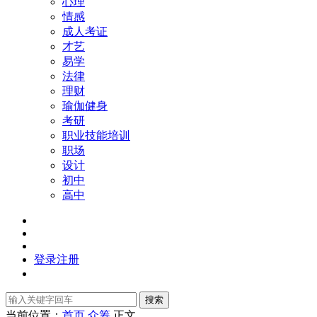
心理
情感
成人考证
才艺
易学
法律
理财
瑜伽健身
考研
职业技能培训
职场
设计
初中
高中
登录
注册
搜索
当前位置：
首页
众筹
正文