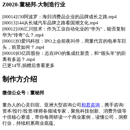
Z0020-董秘邦-大制造行业
[00014]150阿波罗：海归消费品企业的品牌成长之路.mp4
[00013]144从长城汽车品牌之路看国潮文化.mp4
[00012]106汇川技术：作为工业自动化业的“华为”，能否复制
华为“传奇”么？.mp4
[00011]93爱玛科技：IPO上会前夜叫停，周董代言的电单车巨
头，前景如何？.mp4
[00010]83亿田股份：志在IPO的集成灶新贵，和“领头羊”的距
离有多远？.mp4
已更14节,捐赠后查看更多
制作方介绍
微信公众号：董秘邦
董办人的心灵归宿。亚洲大型咨询公司
和君咨询
，携手咨询/
资本/投行/投资/律师各领域专家，聚焦科技创新、消费升级等
十倍核心赛道，带你每周研读一个商业案例，读懂公司，洞察
行业，持续积累商业底蕴。