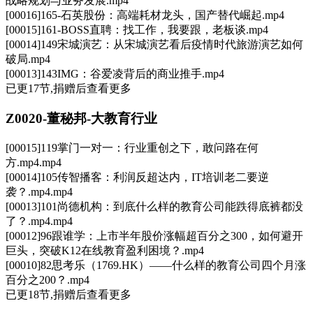
战略规划与业务发展.mp4
[00016]165-石英股份：高端耗材龙头，国产替代崛起.mp4
[00015]161-BOSS直聘：找工作，我要跟，老板谈.mp4
[00014]149宋城演艺：从宋城演艺看后疫情时代旅游演艺如何
破局.mp4
[00013]143IMG：谷爱凌背后的商业推手.mp4
已更17节,捐赠后查看更多
Z0020-董秘邦-大教育行业
[00015]119掌门一对一：行业重创之下，敢问路在何
方.mp4.mp4
[00014]105传智播客：利润反超达内，IT培训老二要逆
袭？.mp4.mp4
[00013]101尚德机构：到底什么样的教育公司能跌得底裤都没
了？.mp4.mp4
[00012]96跟谁学：上市半年股价涨幅超百分之300，如何避开
巨头，突破K12在线教育盈利困境？.mp4
[00010]82思考乐（1769.HK）——什么样的教育公司四个月涨
百分之200？.mp4
已更18节,捐赠后查看更多