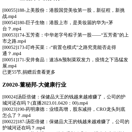
[00055]188-上美股份：港股国货美妆第一股，新征程，新挑
战.mp4
[00054]180-巨子生物：港股上市，是美妆届的华为+茅
台？.mp4
[00053]174-五芳斋：中华老字号粽子第一股——“五芳斋”的上
市之路.mp4
[00052]173-叮咚买菜：-“前置仓模式”之路究竟能否走得
通？.mp4
[00051]171-安井食品：速冻&预制菜双发力，疫情之下迅猛发
展.mp4
已更55节,捐赠后查看更多
Z0020-董秘邦-大健康行业
[00024]汤臣倍健：保健品大王的钱越来越难赚了，公司的护
城河还在吗？(直播2023.01.0420：00).mp4
[00023]190-药明康德：业绩高增，股东减持，CRO龙头到底
怎么了？.mp4
[00022]187-汤臣倍健：保健品大王的钱越来越难赚了，公司的
护城河还在吗？.mp4