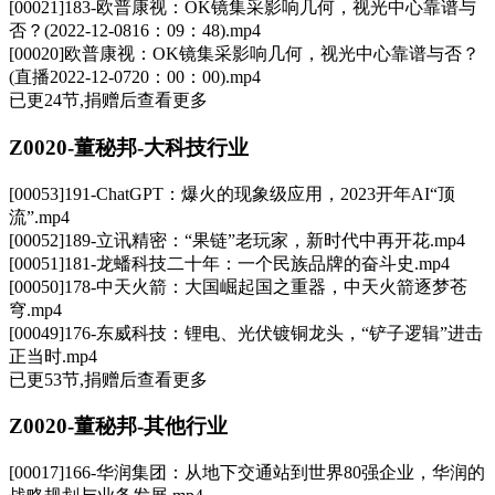
[00021]183-欧普康视：OK镜集采影响几何，视光中心靠谱与
否？(2022-12-0816：09：48).mp4
[00020]欧普康视：OK镜集采影响几何，视光中心靠谱与否？
(直播2022-12-0720：00：00).mp4
已更24节,捐赠后查看更多
Z0020-董秘邦-大科技行业
[00053]191-ChatGPT：爆火的现象级应用，2023开年AI“顶
流”.mp4
[00052]189-立讯精密：“果链”老玩家，新时代中再开花.mp4
[00051]181-龙蟠科技二十年：一个民族品牌的奋斗史.mp4
[00050]178-中天火箭：大国崛起国之重器，中天火箭逐梦苍
穹.mp4
[00049]176-东威科技：锂电、光伏镀铜龙头，“铲子逻辑”进击
正当时.mp4
已更53节,捐赠后查看更多
Z0020-董秘邦-其他行业
[00017]166-华润集团：从地下交通站到世界80强企业，华润的