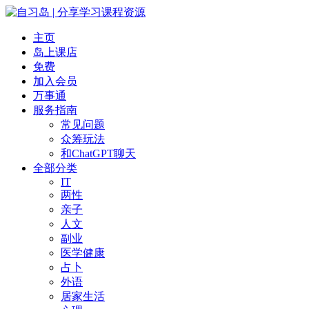
主页
岛上课店
免费
加入会员
万事通
服务指南
常见问题
众筹玩法
和ChatGPT聊天
全部分类
IT
两性
亲子
人文
副业
医学健康
占卜
外语
居家生活