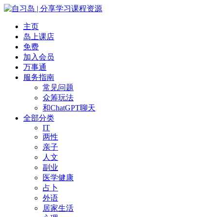
主页
岛上课店
免费
加入会员
万事通
服务指南
常见问题
众筹玩法
和ChatGPT聊天
全部分类
IT
两性
亲子
人文
副业
医学健康
占卜
外语
居家生活