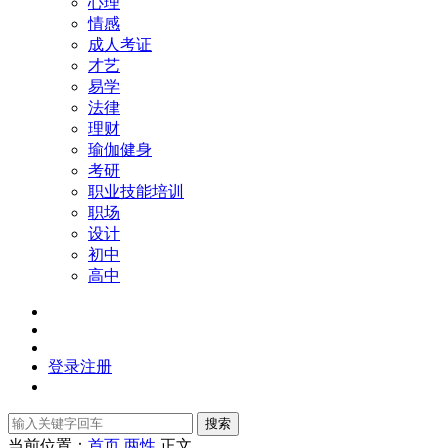
心理
情感
成人考证
才艺
易学
法律
理财
瑜伽健身
考研
职业技能培训
职场
设计
初中
高中
登录
注册
搜索
当前位置：
首页
两性
正文