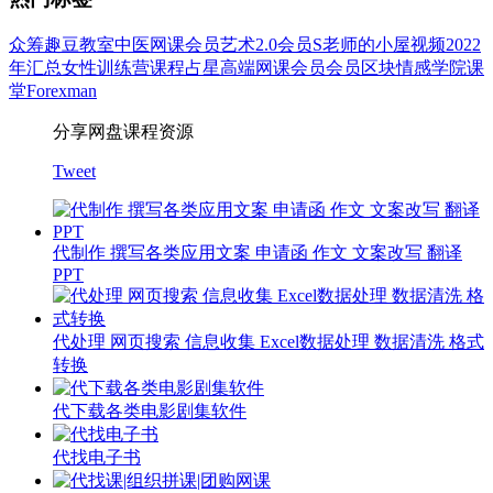
众筹
趣豆教室
中医
网课会员
艺术
2.0会员
S老师的小屋
视频
2022
年汇总
女性
训练营
课程
占星
高端网课会员
会员
区块
情感
学院
课
堂
Forexman
分享网盘课程资源
Tweet
代制作 撰写各类应用文案 申请函 作文 文案改写 翻译
PPT
代处理 网页搜索 信息收集 Excel数据处理 数据清洗 格式
转换
代下载各类电影剧集软件
代找电子书