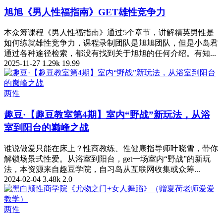
旭旭《男人性福指南》GET雄性竞争力
本众筹课程《男人性福指南》通过5个章节，讲解精英男性是
如何练就雄性竞争力，课程录制团队是旭旭团队，但是小岛君
通过各种途径检索，都没有找到关于旭旭的任何介绍。有知...
2025-11-27
1.29k
19.99
两性
趣豆·【趣豆教室第4期】室内“野战”新玩法，从浴
室到阳台的巅峰之战
谁说做爱只能在床上？性商教练、性健康指导师叶晓雪，带你
解锁场景式性爱。从浴室到阳台，get一场室内“野战”的新玩
法，本资源来自趣豆学院，自习岛从互联网收集或众筹...
2024-02-04
3.48k
2.0
两性