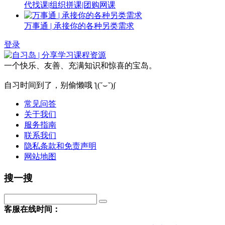
代找课|组织拼课|团购网课
万事通 | 承接你的各种另类需求
登录
一个快乐、友善、充满知识和惊喜的宝岛。
自习时间到了，别偷懒哦 ƪ(˘⌣˘)ʃ
常见问答
关于我们
服务指南
联系我们
隐私条款和免责声明
网站地图
搜一搜
客服在线时间：