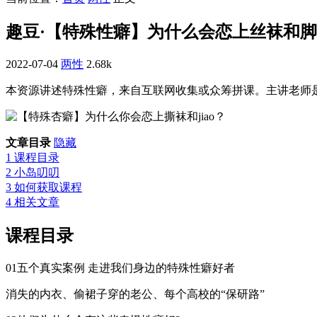
趣豆·【特殊性癖】为什么会恋上丝袜和
2022-07-04
两性
2.68k
本资源讲述特殊性癖，来自互联网收集或众筹拼课。主讲老师
文章目录
隐藏
1
课程目录
2
小岛叨叨
3
如何获取课程
4
相关文章
课程目录
01五个真实案例 走进我们身边的特殊性癖好者
消失的内衣、偷裙子穿的老公、每个高校的“保研路”