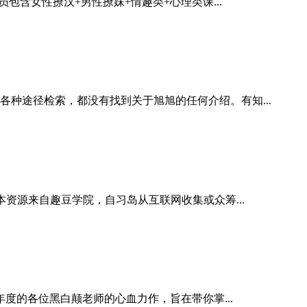
包含女性撩汉+男性撩妹+情趣类+心理类课...
种途径检索，都没有找到关于旭旭的任何介绍。有知...
资源来自趣豆学院，自习岛从互联网收集或众筹...
度的各位黑白颠老师的心血力作，旨在带你掌...