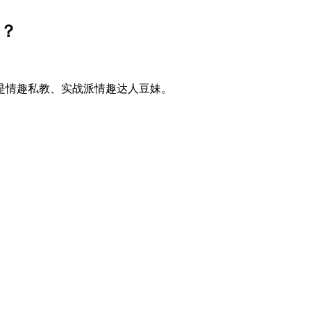
脚？
是情趣私教、实战派情趣达人豆妹。