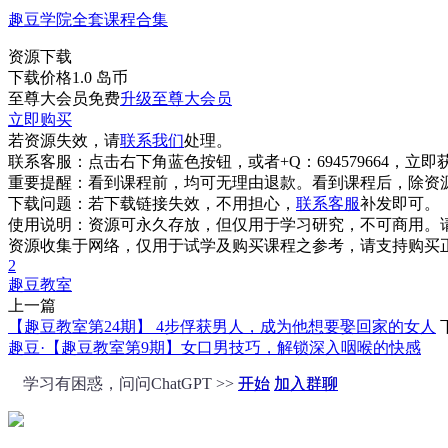
趣豆学院全套课程合集
资源下载
下载价格
1.0
岛币
至尊大会员免费
升级至尊大会员
立即购买
若资源失效，请
联系我们
处理。
联系客服：
点击右下角蓝色按钮，或者+Q：694579664，立
重要提醒：
看到课程前，均可无理由退款。看到课程后，除资
下载问题：
若下载链接失效，不用担心，
联系客服
补发即可。
使用说明：
资源可永久存放，但仅用于学习研究，不可商用。
资源收集于网络，仅用于试学及购买课程之参考，请支持购买
2
趣豆教室
上一篇
【趣豆教室第24期】 4步俘获男人，成为他想要娶回家的女人
趣豆·【趣豆教室第9期】女口男技巧，解锁深入咽喉的快感
学习有困惑，问问ChatGPT >>
开始
加入群聊