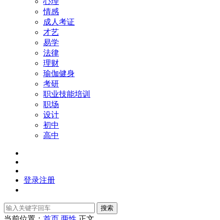
心理
情感
成人考证
才艺
易学
法律
理财
瑜伽健身
考研
职业技能培训
职场
设计
初中
高中
登录
注册
搜索
当前位置：
首页
两性
正文