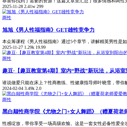
恭喜你找到了需要的资源！这篇文章里汇总了很多情感和两性关系类
2025-11-28
2.41w
299
两性
旭旭《男人性福指南》GET雄性竞争力
本众筹课程《男人性福指南》通过5个章节，讲解精英男性是如
2025-11-27
1.29k
19.99
两性
趣豆·【趣豆教室第4期】室内“野战”新玩法，从浴
谁说做爱只能在床上？性商教练、性健康指导师叶晓雪，带你解锁
2024-02-04
3.49k
2.0
两性
黑白颠性商学院《尤物之门+女人舞蹈》（赠夏荷老
性感绽放，带你享受一场高级欢愉。这是一套女性必备性爱全攻略