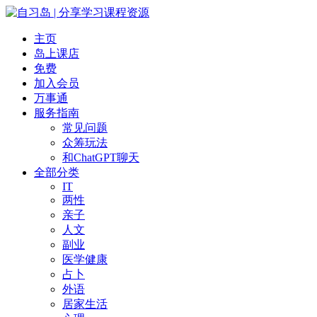
主页
岛上课店
免费
加入会员
万事通
服务指南
常见问题
众筹玩法
和ChatGPT聊天
全部分类
IT
两性
亲子
人文
副业
医学健康
占卜
外语
居家生活