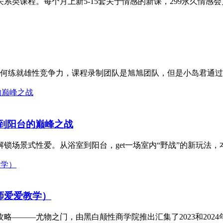
课程。每个月上新5-15套关于情感的新课，299永久情感会员
何练就雄性竞争力，课程录制团队是旭旭团队，但是小岛君通过各
室到阳台的巅峰之战
场景式性爱。从浴室到阳台，get一场室内“野战”的新玩法，本
师爱爱教学）
———尤物之门，由黑白颠性商学院推出汇集了2023和2024年