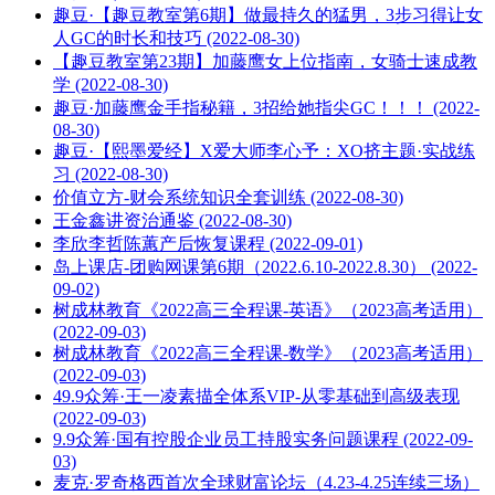
趣豆·【趣豆教室第6期】做最持久的猛男，3步习得让女
人GC的时长和技巧 (2022-08-30)
【趣豆教室第23期】加藤鹰女上位指南，女骑士速成教
学 (2022-08-30)
趣豆·加藤鹰金手指秘籍，3招给她指尖GC！！！ (2022-
08-30)
趣豆·【熙墨爱经】X爱大师李心予：XO挤主题·实战练
习 (2022-08-30)
价值立方-财会系统知识全套训练 (2022-08-30)
王金鑫讲资治通鉴 (2022-08-30)
李欣李哲陈蕙产后恢复课程 (2022-09-01)
岛上课店-团购网课第6期（2022.6.10-2022.8.30） (2022-
09-02)
树成林教育《2022高三全程课-英语》（2023高考适用）
(2022-09-03)
树成林教育《2022高三全程课-数学》（2023高考适用）
(2022-09-03)
49.9众筹·王一凌素描全体系VIP-从零基础到高级表现
(2022-09-03)
9.9众筹·国有控股企业员工持股实务问题课程 (2022-09-
03)
麦克·罗奇格西首次全球财富论坛（4.23-4.25连续三场）