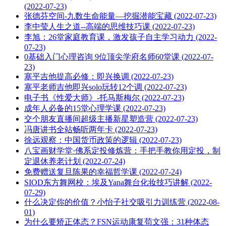
(2022-07-23)
张德芬空间-九数生命能量—挖掘潜能宝藏 (2022-07-23)
李中莹人生之道--高端的思维技巧课 (2022-07-23)
李旭：26堂家庭教育课，激发孩子自主学习动力 (2022-
07-23)
0基础入门心理咨询 9位顶尖学府名师60堂课 (2022-07-
23)
塞平吉他提高必修：即兴换调 (2022-07-23)
塞平老师吉他即兴solo玩转12个调 (2022-07-23)
电子书《性爱大师》-托马斯梅尔 (2022-07-23)
成年人必备的15堂心理学课 (2022-07-23)
交个朋友直播间超级主播新星塑造营 (2022-07-23)
冯唐讲书全站畅听两年卡 (2022-07-23)
徐远观察：中国货币政策的逻辑 (2022-07-23)
八宝画财学堂·佛系定投修炼营：手把手教你用定投，制
定退休养老计划 (2022-07-24)
免费赠送复旦陈果的幸福哲学课 (2022-07-24)
SIOD东方舞网校：埃及Yana舞台化妆技巧讲解 (2022-
07-29)
什么决定你的价值？小怡子社交吸引力训练营 (2022-08-
01)
为什么要矫正体态？FSN运动康复苟文强：31种体态