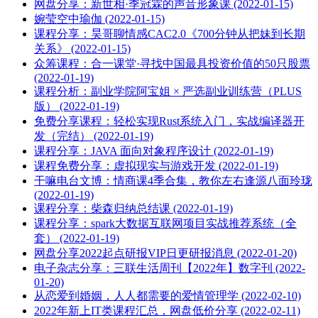
网盘分享：新世相·季冠霖的声音形象课 (2022-01-15)
婉莹空中瑜伽 (2022-01-15)
课程分享：昊哥聊情感CAC2.0《700分钟从把妹到长期
关系》 (2022-01-15)
众筹课程：合一课堂·寻找中国最具投资价值的50只股票
(2022-01-19)
课程分析：副业学院阿宝姐 × ‭严‮副选‬业‭训练营（PLUS
版） (2022-01-19)
免费分享课程：轻松实现Rust系统入门，实战编译器开
发（完结） (2022-01-19)
课程分享：JAVA 面向对象程序设计 (2022-01-19)
课程免费分享：虚拟现实与游戏开发 (2022-01-19)
干嘛电台文博：情商课4季合集，教你左右逢源八面玲珑
(2022-01-19)
课程分享：柴森归纳总结课 (2022-01-19)
课程分享：spark大数据互联网项目实战推荐系统（全
套） (2022-01-19)
网盘分享2022起点研报VIP日更研报消息 (2022-01-20)
电子杂志分享：三联生活周刊【2022年】数字刊 (2022-
01-20)
从恋爱到婚姻，人人都需要的爱情管理学 (2022-02-10)
2022年新上IT类课程汇总，网盘低价分享 (2022-02-11)