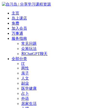
主页
岛上课店
免费
加入会员
万事通
服务指南
常见问题
众筹玩法
和ChatGPT聊天
全部分类
IT
两性
亲子
人文
副业
医学健康
占卜
外语
居家生活