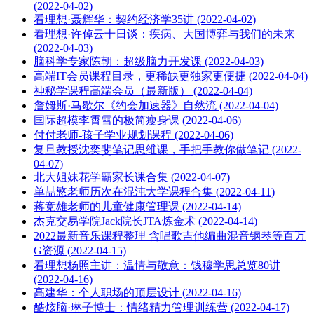
(2022-04-02)
看理想·聂辉华：契约经济学35讲 (2022-04-02)
看理想·许倬云十日谈：疾病、大国博弈与我们的未来
(2022-04-03)
脑科学专家陈朝：超级脑力开发课 (2022-04-03)
高端IT会员课程目录，更稀缺更独家更便捷 (2022-04-04)
神秘学课程高端会员（最新版） (2022-04-04)
詹姆斯·马歇尔《约会加速器》自然流 (2022-04-04)
国际超模李霄雪的极简瘦身课 (2022-04-06)
付付老师-孩子学业规划课程 (2022-04-06)
复旦教授沈奕斐笔记思维课，手把手教你做笔记 (2022-
04-07)
北大姐妹花学霸家长课合集 (2022-04-07)
单喆慜老师历次在混沌大学课程合集 (2022-04-11)
蒋竞雄老师的儿童健康管理课 (2022-04-14)
杰克交易学院Jack院长JTA炼金术 (2022-04-14)
2022最新音乐课程整理 含唱歌吉他编曲混音钢琴等百万
G资源 (2022-04-15)
看理想杨照主讲：温情与敬意：钱穆学思总览80讲
(2022-04-16)
高建华：个人职场的顶层设计 (2022-04-16)
酷炫脑·琳子博士：情绪精力管理训练营 (2022-04-17)