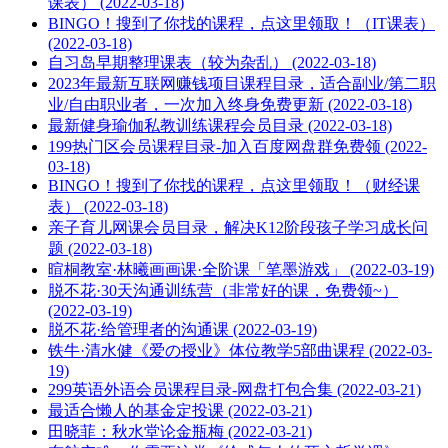
课表） (2022-03-18)
BINGO！搜到了你找的课程，点这里领取！（IT课表）
(2022-03-18)
自习岛早期整理课表（较为杂乱） (2022-03-18)
2023年最新互联网赚钱项目课程目录，适合副业/第二职
业/自由职业者，一次加入终身免费更新 (2022-03-18)
最新健身瑜伽私教训练课程会员目录 (2022-03-18)
199热门区会员课程目录-加入百度网盘群免费领 (2022-
03-18)
BINGO！搜到了你找的课程，点这里领取！（财经课
表） (2022-03-18)
亲子育儿网课会员目录，解决K12阶段孩子学习成长问
题 (2022-03-18)
暄桐教室·林曦画画课·全阶课「笔墨游戏」 (2022-03-19)
脱不花·30天沟通训练营（非常好的课，免费领~）
(2022-03-19)
脱不花·给管理者的沟通课 (2022-03-19)
铁牛·清水健《爱の授业》体位教学5部曲课程 (2022-03-
19)
299英语外语会员课程目录-网盘打包合集 (2022-03-21)
最适合懒人的基金定投课 (2022-03-21)
田晓菲：秋水堂论金瓶梅 (2022-03-21)