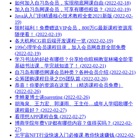
如何加入自习岛会员，实现彻底网课自由 (2022-02-18)
加入自习岛网课会员，可享有哪些权益？ (2022-02-19)
Java从入门到精通核心技术教程全套2021新版 (2022-02-
19)
限时福利！免费赠送VIP会员，800万G最新课程资源库
随便看！ (2022-02-19)
各大机构CG前后端开发课程一览 (2022-02-19)
199心理学会员课程目录，加入会员网盘群全部免费
(2022-02-19)
学习书法的好处有哪些？分享给你暄桐教室林曦全阶零
基础书法课，学完就知道了！ (2022-02-21)
自习岛有哪些网课会员种类？各种会员介绍 (2022-02-21)
众筹团购课程目录之DS团队篇 (2022-02-26)
恭喜！你要的资源在这里！（精选课程会员免费）
(2022-02-26)
李蝉夏博士谈parenting (2022-02-26)
胡海泉、王力宏、郭潇雨、王主任…成年人学唱歌哪个
课程最好？ (2022-02-27)
看理想APP课程合集 (2022-02-27)
博‭‮院学商‬‬年费VIP都有哪些内容？值得买吗？ (2022-02-
27)
元宇宙NFT行业快速入门必修课 教你快速赚钱 (2022-02-