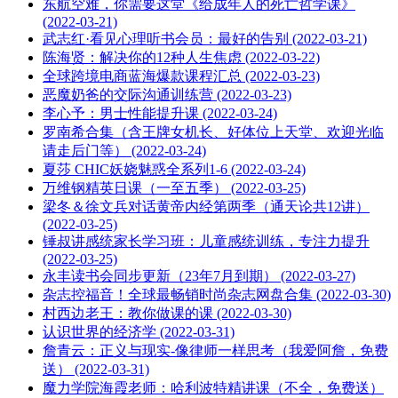
东航空难，你需要这堂《给成年人的死亡哲学课》
(2022-03-21)
武志红·看见心理听书会员：最好的告别 (2022-03-21)
陈海贤：解决你的12种人生焦虑 (2022-03-22)
全球跨境电商蓝海爆款课程汇总 (2022-03-23)
恶魔奶爸的交际沟通训练营 (2022-03-23)
李心予：男士性能提升课 (2022-03-24)
罗南希合集（含王牌女机长、好体位上天堂、欢迎光临
请走后门等） (2022-03-24)
夏莎 CHIC妖娆魅惑全系列1-6 (2022-03-24)
万维钢精英日课（一至五季） (2022-03-25)
梁冬＆徐文兵对话黄帝内经第两季（通天论共12讲）
(2022-03-25)
锤叔讲感统家长学习班：儿童感统训练，专注力提升
(2022-03-25)
永丰读书会同步更新（23年7月到期） (2022-03-27)
杂志控福音！全球最畅销时尚杂志网盘合集 (2022-03-30)
村西边老王：教你做课的课 (2022-03-30)
认识世界的经济学 (2022-03-31)
詹青云：正义与现实-像律师一样思考（我爱阿詹，免费
送） (2022-03-31)
魔力学院海霞老师：哈利波特精讲课（不全，免费送）