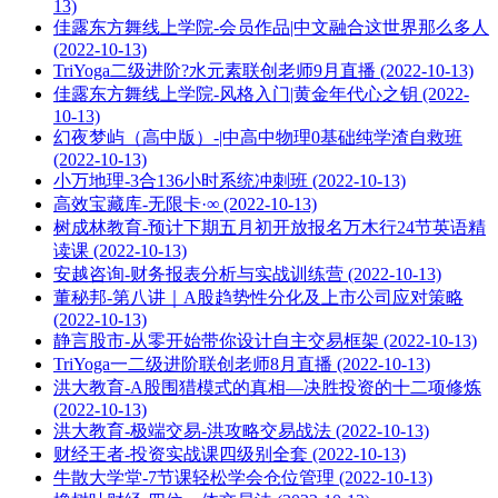
13)
佳露东方舞线上学院-会员作品|中文融合这世界那么多人
(2022-10-13)
TriYoga二级进阶?水元素联创老师9月直播 (2022-10-13)
佳露东方舞线上学院-风格入门|黄金年代心之钥 (2022-
10-13)
幻夜梦屿（高中版）-|中高中物理0基础纯学渣自救班
(2022-10-13)
小万地理-3合136小时系统冲刺班 (2022-10-13)
高效宝藏库-无限卡·∞ (2022-10-13)
树成林教育-预计下期五月初开放报名万木行24节英语精
读课 (2022-10-13)
安越咨询-财务报表分析与实战训练营 (2022-10-13)
董秘邦-第八讲｜A股趋势性分化及上市公司应对策略
(2022-10-13)
静言股市-从零开始带你设计自主交易框架 (2022-10-13)
TriYoga一二级进阶联创老师8月直播 (2022-10-13)
洪大教育-A股围猎模式的真相—决胜投资的十二项修炼
(2022-10-13)
洪大教育-极端交易-洪攻略交易战法 (2022-10-13)
财经王者-投资实战课四级别全套 (2022-10-13)
牛散大学堂-7节课轻松学会仓位管理 (2022-10-13)