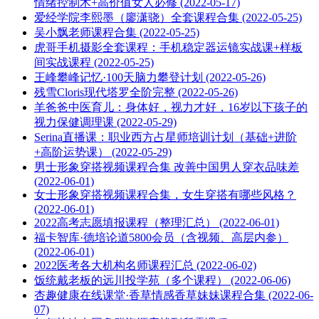
情绪控制术+高价值女人必修 (2022-05-17)
爱经学院李熙墨（廖潇骁）全套课程合集 (2022-05-25)
吴小飘老师课程合集 (2022-05-25)
虎哥手机摄影全套课程：手机稳定器运镜实战课+样板
间实战课程 (2022-05-25)
王峰攀峰记忆·100天脑力攀登计划 (2022-05-26)
残雪Cloris现代塔罗全阶完整 (2022-05-26)
羊爸爸中医育儿：身体好，视力才好，16岁以下孩子的
视力保健调理课 (2022-05-29)
Serina直播课：职业西方占星师培训计划（基础+进阶
+高阶运势课） (2022-05-29)
男士形象穿搭视频课程合集 改善中国男人穿衣品味差
(2022-06-01)
女士形象穿搭视频课程合集，女生穿搭有哪些风格？
(2022-06-01)
2022高考志愿填报课程（整理汇总） (2022-06-01)
福卡智库·德培论道5800会员（含视频、高层内参）
(2022-06-01)
2022医考各大机构名师课程汇总 (2022-06-02)
饭统戴老板的远川投学苑（多个课程） (2022-06-06)
杏趣健康在线课堂·香草情感香草妹妹课程合集 (2022-06-
07)