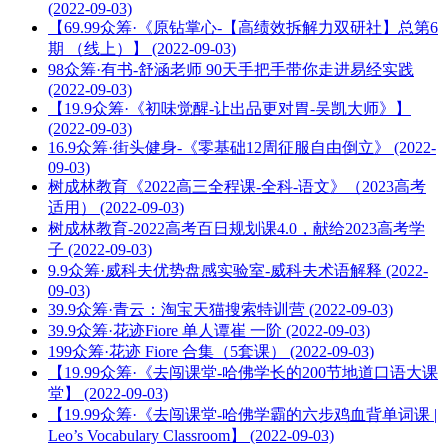
(2022-09-03)
【69.99众筹·《原钻掌心-【高绩效拆解力双研社】总第6
期 （线上）】 (2022-09-03)
98众筹·有书-舒涵老师 90天手把手带你走进易经实践
(2022-09-03)
【19.9众筹·《初味觉醒-让出品更对胃-吴凯大师》】
(2022-09-03)
16.9众筹·街头健身-《零基础12周征服自由倒立》 (2022-
09-03)
树成林教育《2022高三全程课-全科-语文》（2023高考
适用） (2022-09-03)
树成林教育-2022高考百日规划课4.0，献给2023高考学
子 (2022-09-03)
9.9众筹·威科夫优势盘感实验室-威科夫术语解释 (2022-
09-03)
39.9众筹·青云：淘宝天猫搜索特训营 (2022-09-03)
39.9众筹·花迹Fiore 单人谭崔 一阶 (2022-09-03)
199众筹·花迹 Fiore 合集（5套课） (2022-09-03)
【19.99众筹·《去闯课堂-哈佛学长的200节地道口语大课
堂】 (2022-09-03)
【19.99众筹·《去闯课堂-哈佛学霸的六步鸡血背单词课 |
Leo’s Vocabulary Classroom】 (2022-09-03)