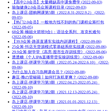
【高中2.0会员】大量稀缺高中课免费学 (2022-09-03)
瑜伽健身2.0会员众筹课程目录 (2022-09-03)
岛上课店-团购网课第5期（2022.8.31-2022.9.2） (2022-
09-05)
【热门2.0会员】一般地方找不到的热门课程众筹打包
(2022-09-05)
68众筹·楠姐火箭班9合1：语法全系列、攻克长难句
(2022-09-06)
【39.9众筹·路遥直通车实战内训课程】 (2022-09-06)
25众筹·抖店无货源模式零基础系统实战课 (2022-09-06)
29.9众筹·财学堂《高亮·股市生存训练营》 (2022-09-06)
透透糖《个人IP&直播带货实操训练营》 (2022-09-06)
岛上课店-拼课学习第4期（2022.05.24-2022.6.10） (2022-
09-06)
为什么加入自习岛网课会员？ (2022-09-08)
趣豆·撸の管秘籍丨如何打灰机更爽？ (2022-09-08)
岛上课店-拼课学习第3期（2022.04.23-2022.05.24）
(2022-09-10)
岛上课店-拼课学习第2期（2021.12.13-2022.05.24）
(2022-09-10)
岛上课店-拼课学习第1期（2021.01.01-2021.12.13）
(2022-09-10)