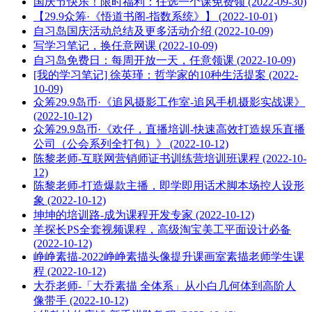
国庆节快乐！限时福利：任选一个课免费领 (2022-09-30)
【29.9众筹·《悟道书阁-指数系统》】 (2022-10-01)
自习岛国庆活动总结及更多活动介绍 (2022-10-09)
写学习笔记，换任意网课 (2022-10-09)
自习岛免费日：每周开放一天，任意领课 (2022-10-09)
[我的学习笔记] 徐英瑾：哲学家的10种生活提案 (2022-
10-09)
众筹29.9岛币·《追风摄影工作室-追风手机摄影实战课》
(2022-10-12)
众筹29.9岛币·《欢仔，直播培训-快速高效打造娱乐直播
公司（公会系列全打包）》 (2022-10-12)
陈黎老师-互联网营销师证书训练营培训班课程 (2022-10-
12)
陈黎老师-打造爆款主播，即学即用话术脚本场控人设形
象 (2022-10-12)
坤坤的培训路-成为课程开发专家 (2022-10-12)
羊探长PS全套视频课程，高级淘宝美工平面设计必备
(2022-10-12)
峥峥素描-2022峥峥素描头像提升课画室素描老师学生课
程 (2022-10-12)
大乔老师-「大乔素描 全体系」从小白几何体到高阶人
像带手 (2022-10-12)