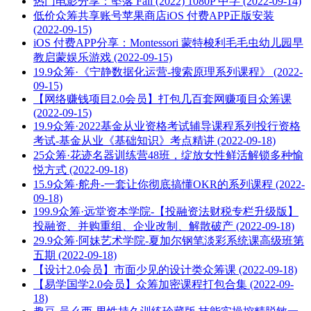
热门电影分享：坠落 Fall (2022) 1080P 中字 (2022-09-14)
低价众筹共享账号苹果商店iOS 付费APP正版安装
(2022-09-15)
iOS 付费APP分享：Montessori 蒙特梭利毛毛虫幼儿园早
教启蒙娱乐游戏 (2022-09-15)
19.9众筹·《宁静数据化运营-搜索原理系列课程》 (2022-
09-15)
【网络赚钱项目2.0会员】打包几百套网赚项目众筹课
(2022-09-15)
19.9众筹·2022基金从业资格考试辅导课程系列投行资格
考试-基金从业《基础知识》考点精讲 (2022-09-18)
25众筹·花迹名器训练营48班，绽放女性鲜活解锁多种愉
悦方式 (2022-09-18)
15.9众筹·舵舟-一套让你彻底搞懂OKR的系列课程 (2022-
09-18)
199.9众筹·远堂资本学院-【投融资法财税专栏升级版】
投融资、并购重组、企业改制、解散破产 (2022-09-18)
29.9众筹·阿妹艺术学院-夏加尔钢笔淡彩系统课高级班第
五期 (2022-09-18)
【设计2.0会员】市面少见的设计类众筹课 (2022-09-18)
【易学国学2.0会员】众筹加密课程打包合集 (2022-09-
18)