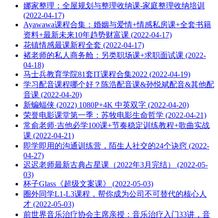
娜家整理：全屋规划与整理收纳课-家庭整理收纳培训
(2022-04-17)
Ayawawa课程合集：婚姻与爱情+情感私房课+全套书籍
资料+最新未来10年趋势财富课 (2022-04-17)
花镇情感最课新‬程全套 (2022-04-17)
褚老师的私人商务舱：另类职场课+求职面试课 (2022-
04-18)
马士兵教育学院81套IT课程合集2022 (2022-04-19)
学习配音课程哪个好？陈浩配音课&孙悦斌配音&其他配
音课 (2022-04-20)
新蝙蝠侠 (2022) 1080P+4K 中英双字 (2022-04-20)
荣誉电影课堂第一季：苏牧电影生命哲学 (2022-04-21)
常俞老师·吉他必学100课+节奏稳定训练教程+歌曲实战
课 (2022-04-21)
即学即用的沟通训练营，陌生人社交的24个诀窍 (2022-
04-27)
迟迟老师最新古典占星课（2022年3月完结） (2022-05-
03)
杯子Glass《超级文案课》 (2022-05-03)
圈外同学L1-L3课程，帮你成为公司不可替代的核心人
才 (2022-05-03)
前世界音乐治疗协会主席亲授：音乐治疗入门33讲，音