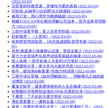
(2022-03-03)
沈奕斐的性教育课，弄懂性与爱的真相 (2022-03-03)
写轮指·从钢琴小白到即兴大师课程 (2022-03-04)
春雨计划：用心理学为教师赋能 (2022-03-05)
有瞰YOUCAN学社教你理解公司业务，提升业务管理能
力 (2022-03-05)
三联中读姜宇辉：姜人生哲学到底 (2022-03-05)
好剧推荐：《人世间》 (2022-03-05)
徐和郑管理训练营，100天练成团队管理专家 (2022-03-
05)
肖然·家庭身心保健师认证课，受益全家人 (2022-03-06)
菜力力全音域声乐发声训练零基础必修课 (2022-03-06)
猎人电商·一部手机单人月盈利10万项目 (2022-03-06)
免费课程分享：蒋方舟与大家的书房 (2022-03-07)
铁牛：硬改善&恢复课+性能力特训营 (2022-03-08)
三联中读任军锋《如何理解政治》，理解俄乌之战的政
治博弈 (2022-03-08)
魔鬼交际学：避免爱情挫折的人生必修课 (2022-03-08)
短视频社交电商创业项目399会员课程目录 (2022-03-09)
于赓哲：了不起的大唐文明史 (2022-03-09)
增长黑客董十一课程合集 (2022-03-09)
恭喜！你要的资源在这里！（设计类课程汇总） (2022-