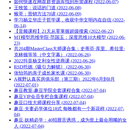
如何快速在网盘群资源库找到所需课程 (2022-06-07)
王牧笛：说话的门道 (2022-06-08)
猴哥：营销方法70讲 (2022-06-09)
学习杨立华庄子哲学课，收获中华文明内在自信 (2022-
06-14)
【音频课程】21天从零掌握超级搜索 (2022-06-22)
MT模型思维学院·范国玉：深度思维10大模型 (2022-06-
23)
共204期MasterClass大师课合集：史蒂芬·库里、希拉里·
克林顿等等（中文字幕） (2022-06-26)
2022抖音杨文利女性逆商课 (2022-06-26)
RSD托德《吸引力解锁》 (2022-06-30)
张怡筠的亲子成长家长课 (2022-06-30)
A视野认真买房俱乐部（第三期）2022年6月到8月
(2022-07-01)
趣豆教室-趣豆学院全套课程合集 (2022-07-04)
趣豆VIP会员专栏合集课程 (2022-07-04)
趣豆口技大师课程分享 (2022-07-04)
趣豆·夫妻必学体位18式 每晚都有一个新花样 (2022-07-
04)
趣豆·妖精必学：40招唇舌诱惑，成为世上最会用嘴的女
人 (2022-07-04)