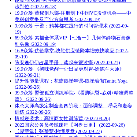
趣豆·吴么西-男性持久训练珍藏版 技能实操控精脱敏一
步到位 (2022-09-18)
19.9众筹·董秘俱乐部-注册制下中国VC投资机会——中
美科创竞争及产业方向思考 (2022-09-19)
9.99众筹·于盈：精英都在践行的时间管理术 (2022-09-
19)
69.9众筹·素描全体系VIP【七合一】几何体静物石膏像
到头像 (2022-09-19)
16.8众筹·优链学堂-决胜供应链降本增效快响应 (2022-
09-19)
陈安逸伊伊占星手册，读起来很过瘾 (2022-09-21)
19.9众筹·《初味觉醒一让出品更对胃-徐德军大师》
(2022-09-21)
提升性能量课程：花迹谭崔年课-谭崔瑜伽Tantra Yoga
(2022-09-26)
39.9众筹·臀部孤立训练学院-《看脚识臀-鉴别+精准调整
篇》 (2022-09-26)
体态大师高级定制全套四阶段：面部调整、呼吸和走姿
训练 (2022-09-26)
情感逆袭术：高情商女性训练营 (2022-09-26)
2022国家公务员考试课程【网盘日更】 (2022-09-26)
【易慧堂】张赟慧·秒懂罗盘 (2022-09-27)