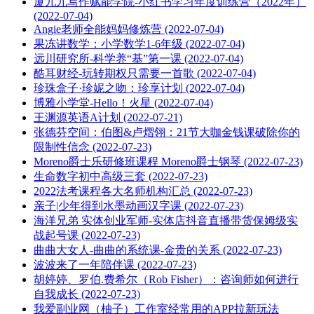
厦九九写作赋能学院-小红书学习年度训练营（2022年）
(2022-07-04)
Angie老师全能妈妈修炼营 (2022-07-04)
果冻讲数学：小学数学1-6年级 (2022-07-04)
远川研究所-科学养“基”第一课 (2022-07-04)
酷耳财经-玩转期权只需要一首歌 (2022-07-04)
珍珠盒子·珍妮之吻：珍享计划 (2022-07-04)
博雅小学堂-Hello！火星 (2022-07-04)
王渊源英语A计划 (2022-07-21)
张德芬空间：伯图&卢熠翎：21节大咖金钱课破除你的
限制性信念 (2022-07-23)
Moreno爵士乐研修班课程 Moreno爵士钢琴 (2022-07-23)
生命数字初中高级三套 (2022-07-23)
2022法考课程各大名师机构汇总 (2022-07-23)
亲子|少年得到水墨动画汉字课 (2022-07-23)
海洋兄弟 实体创业军师-实体店抖音直播带货保姆级实
战起号课 (2022-07-23)
曲曲大女人-曲曲的系统课-金贵的关系 (2022-07-23)
波波来了一年陪伴课 (2022-07-23)
胡婷婷、罗伯.费希尔（Rob Fisher）：咨询师如何进行
自我成长 (2022-07-23)
我爱副业网（柚子）工作室经常用的APP拉新玩法