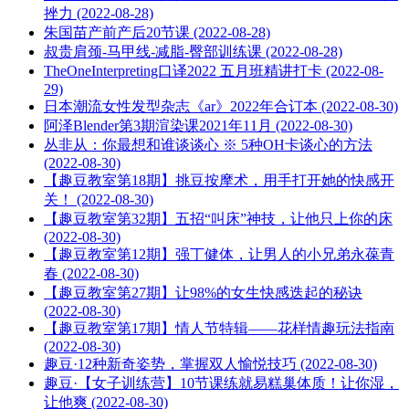
挫力 (2022-08-28)
朱国苗产前产后20节课 (2022-08-28)
叔贵肩颈-马甲线-减脂-臀部训练课 (2022-08-28)
TheOneInterpreting口译2022 五月班精讲打卡 (2022-08-
29)
日本潮流女性发型杂志《ar》2022年合订本 (2022-08-30)
阿泽Blender第3期渲染课2021年11月 (2022-08-30)
丛非从：你最想和谁谈谈心 ※ 5种OH卡谈心的方法
(2022-08-30)
【趣豆教室第18期】挑豆按摩术，用手打开她的快感开
关！ (2022-08-30)
【趣豆教室第32期】五招“叫床”神技，让他只上你的床
(2022-08-30)
【趣豆教室第12期】强丁健体，让男人的小兄弟永葆青
春 (2022-08-30)
【趣豆教室第27期】让98%的女生快感迭起的秘诀
(2022-08-30)
【趣豆教室第17期】情人节特辑——花样情趣玩法指南
(2022-08-30)
趣豆·12种新奇姿势，掌握双人愉悦技巧 (2022-08-30)
趣豆·【女子训练营】10节课练就易糕巢体质！让你湿，
让他爽 (2022-08-30)