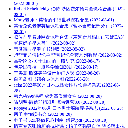
(2022-08-01)
Robert Scheinfeld罗伯特·沙因费尔德两套课程合集 (2022-
08-01)
Morty老师：英语的平行世界课程合集 (2022-08-01)
英语兔兔老爹英语课程合集（暂不含笔记部分） (2022-
08-01)
42位占星名师网盘课程合集（若道新月杨国正安娜EAN
宝叔奶羊星人等） (2022-08-02)
韩良露占星电子书领取 (2022-08-02)
卢菲菲超强记忆学 菲常记忆全套系列教程 (2022-08-02)
高斯论文-关于曲面的一般研究 (2022-08-17)
包爱民教授：脑科学新知20讲 (2022-08-17)
宁美莺·脸部美学设计师门入‬课 (2022-08-20)
自习岛图书馆会员体系图 (2022-08-20)
eclat 2022年06月日本成熟女性服饰穿搭杂志 (2022-08-
28)
韩允格999课程 成为高质量女性 (2022-08-28)
陆明明·微信群精准引流特训营3.0 (2022-08-28)
Popeye 2022年06月 日本男士服装穿搭杂志 (2022-08-28)
亲子|申怡读书会 (2022-08-28)
电子书|520.骄傲风趣指南_解密.pdf (2022-08-28)
情商专家张怡筠的抗挫课：孩子坚强更自信 轻松玩出抗