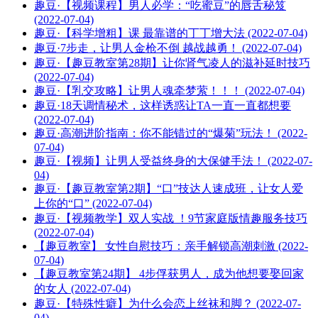
趣豆·【视频课程】男人必学：“吃蜜豆”的唇舌秘笈
(2022-07-04)
趣豆·【科学增粗】课 最靠谱的丁丁增大法 (2022-07-04)
趣豆·7步走，让男人金枪不倒 越战越勇！ (2022-07-04)
趣豆·【趣豆教室第28期】让你肾气凌人的滋补延时技巧
(2022-07-04)
趣豆·【乳交攻略】让男人魂牵梦萦！！！ (2022-07-04)
趣豆·18天调情秘术，这样诱惑让TA一直一直都想要
(2022-07-04)
趣豆·高潮进阶指南：你不能错过的“爆菊”玩法！ (2022-
07-04)
趣豆·【视频】让男人受益终身的大保健手法！ (2022-07-
04)
趣豆·【趣豆教室第2期】“口”技达人速成班，让女人爱
上你的“口” (2022-07-04)
趣豆·【视频教学】双人实战 ！9节家庭版情趣服务技巧
(2022-07-04)
【趣豆教室】 女性自慰技巧：亲手解锁高潮刺激 (2022-
07-04)
【趣豆教室第24期】 4步俘获男人，成为他想要娶回家
的女人 (2022-07-04)
趣豆·【特殊性癖】为什么会恋上丝袜和脚？ (2022-07-
04)