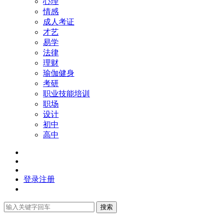
心理
情感
成人考证
才艺
易学
法律
理财
瑜伽健身
考研
职业技能培训
职场
设计
初中
高中
登录
注册
搜索