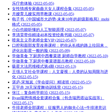
乐疗愈体验 (2022-05-05)
女性情感专家曲曲大女人课程合集 (2022-05-05)
月嫂育儿嫂实用早教课 (2022-05-05)
电子书《中国城市大趋势·未来10年的超级新格局》mobi
格式 (2022-05-05)
小白也能听懂的人工智能原理 (2022-05-07)
李清昊带你精读40本投资经典书籍 (2022-05-07)
喷泉主义乔老师全套VIP (2022-05-07)
口腔和面部发育改善课程：把你从长残的路上拉回来，
进化出影星一般的脸 (2022-05-09)
学做美食 下厨房中西餐菜谱 厨师自学教程 (2022-05-10)
学做美食 下厨房中餐菜谱面点教程 (2022-05-10)
吸星大法思维模式第4期 (2022-05-13)
王强人文社会学课程：人文凝视：人类的认知局限与进
化 (2022-05-15)
湛庐-宋旭岚《学会提问》精读班 (2022-05-15)
王宇赤 28天深度舞动训练营 (2022-05-15)
张江：复杂科学前沿 (2022-05-15)
Ryan瑞恩情感全套课程合集（包含瑞恩搭讪实战等）
(2022-05-17)
牛排老师全部课程：征服男人的御夫心法+牛排潜意识